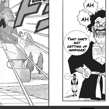
That one's
not
getting up
anymore!