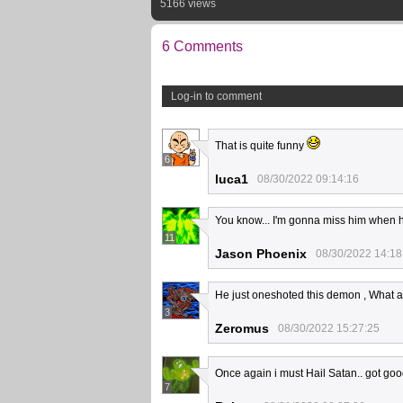
5166 views
6 Comments
Log-in to comment
That is quite funny
6
luca1
08/30/2022 09:14:16
You know... I'm gonna miss him when h
11
Jason Phoenix
08/30/2022 14:18
He just oneshoted this demon , What a
3
Zeromus
08/30/2022 15:27:25
Once again i must Hail Satan.. got goo
7