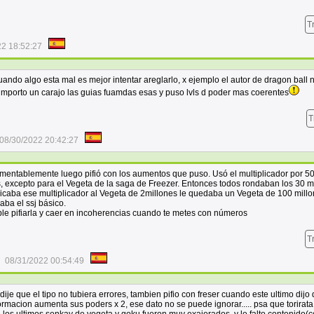
T
22 18:52:27
 cuando algo esta mal es mejor intentar areglarlo, x ejemplo el autor de dragon ball
e importo un carajo las guias fuamdas esas y puso lvls d poder mas coerentes
T
08/30/2022 20:42:27
amentablemente luego pifió con los aumentos que puso. Usó el multiplicador por 50
, excepto para el Vegeta de la saga de Freezer. Entonces todos rondaban los 30 m
licaba ese multiplicador al Vegeta de 2millones le quedaba un Vegeta de 100 mill
ba el ssj básico.
ble pifiarla y caer en incoherencias cuando te metes con números
T
08/31/2022 00:54:49
 dije que el tipo no tubiera errores, tambien pifio con freser cuando este ultimo dijo
ormacion aumenta sus poders x 2, ese dato no se puede ignorar..... psa que torirat