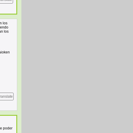
n los
iendo
an los
aioken
ranslate
de poder