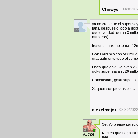
Chewys
08/30/20
yo no creo que el super say
fans, despues d todo a go
22
que d verdad fueran 3 mill
numeros)
freser al maximo tenia : 12
Goku arranco con 500mil o 
gradualmente todo el tiemp
Osea que goku kaioken x 20
goku super sayan : 20 mill
Conclusion ; goku super sa
Saquen sus propias conclus
alexelmejor
08/30/2022
Sé. Yo pienso parecid
31
Ni creo que haga fal
Author
jeje