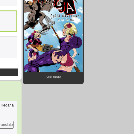
See more
 llegar a
ranslate