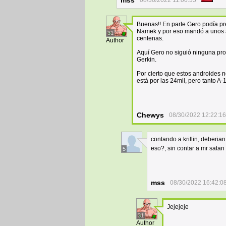
mss
08/30/2022 11:00:35
Buenas!! En parte Gero podía pr
Namek y por eso mandó a unos a
31
centenas.
Author
Aquí Gero no siguió ninguna prog
Gerkin.
Por cierto que estos androides n
está por las 24mil, pero tanto 
Chewys
08/30/2022 12:22:16
contando a krillin, deberi
eso?, sin contar a mr satan
5
mss
08/30/2022 16:42:0
Jejejeje
31
Author