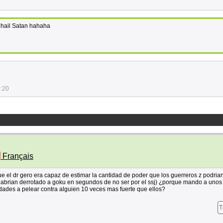
r hail Satan hahaha
7:20
Français
 el dr gero era capaz de estimar la cantidad de poder que los guerreros z podrian
habrian derrotado a goku en segundos de no ser por el ssj) ¿porque mando a unos
ades a pelear contra alguien 10 veces mas fuerte que ellos?
T