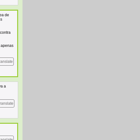
lea de
as
 contra
e apenas
ranslate
va a
ranslate
ranslate