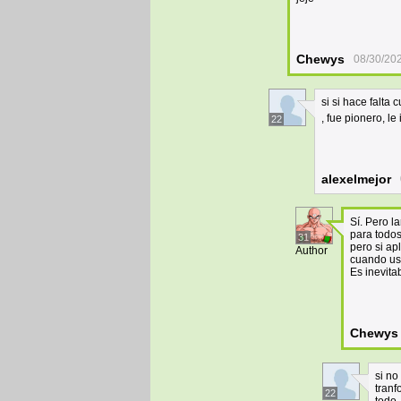
Chewys
08/30/20
si si hace falta
, fue pionero, l
22
alexelmejor
Sí. Pero l
para todos
31
pero si ap
Author
cuando usa
Es inevita
Chewys
si no
tranf
22