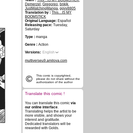
Team :
This....IS MY BOOMSTICK
,
Demerzel
,
Gregoreo
,
bnkjk
,
JustWatchingManga
,
ggvv8805
Translation by :
This....IS MY
BOOMSTICK
Original Language:
Español
Releasing pace:
Tuesday,
Saturday
Type :
manga
Genre :
Action
Versions:
English
multiverseu9.amilova.com
©
This comic is copyrighted,
please do not share without the
authorization of the author
Translate this comic !
You can translate this comic
via
our online interface
.
Translating helps the artist to be
more visible, and shows your
interest and gratitude.
Dedicated translators will be
rewarded with Golds.