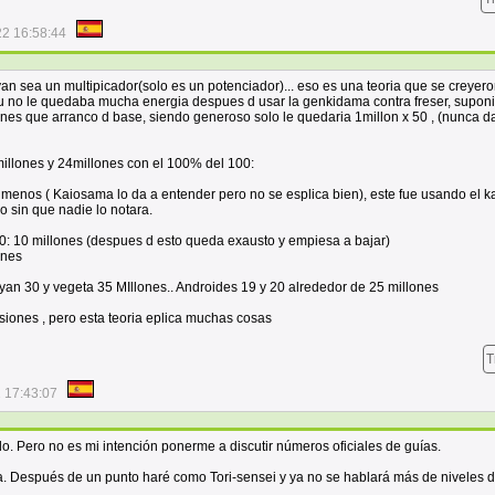
22 16:58:44
an sea un multipicador(solo es un potenciador)... eso es una teoria que se creyero
ku no le quedaba mucha energia despues d usar la genkidama contra freser, supon
ones que arranco d base, siendo generoso solo le quedaria 1millon x 50 , (nunca d
millones y 24millones con el 100% del 100:
menos ( Kaiosama lo da a entender pero no se esplica bien), este fue usando el k
o sin que nadie lo notara.
: 10 millones (despues d esto queda exausto y empiesa a bajar)
ones
yan 30 y vegeta 35 MIllones.. Androides 19 y 20 alrededor de 25 millones
iones , pero esta teoria eplica muchas cosas
T
 17:43:07
o. Pero no es mi intención ponerme a discutir números oficiales de guías.
ta. Después de un punto haré como Tori-sensei y ya no se hablará más de niveles 