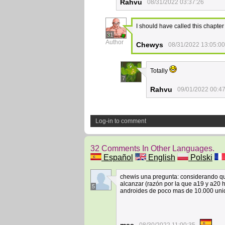
Rahvu
08/31/2022 03:37:26
I should have called this chapte
31
Author
Chewys
08/31/2022 13:05:00
Totally
7
Rahvu
09/01/2022 00:4
Log-in to comment
32 Comments In Other Languages.
Español
English
Polski
chewis una pregunta: considerando que
alcanzar (razón por la que a19 y a20 
5
androides de poco mas de 10.000 unid