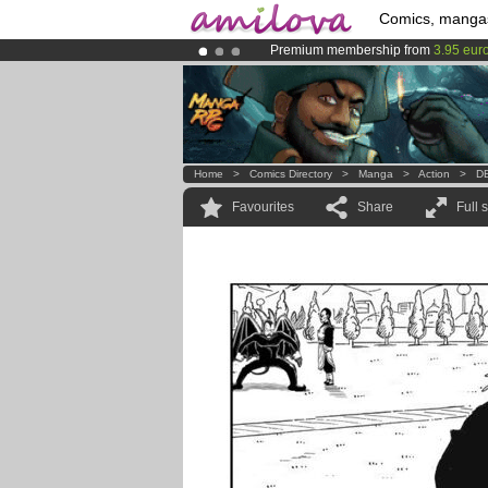
Comics, manga
Premium membership from
3.95 eur
Amilova
Kickstarter is now LIVE
!.
Already 134393
members
and 1208
Home
>
Comics Directory
>
Manga
>
Action
>
DB
Favourites
Share
Full 