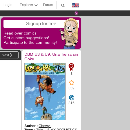
Login
Explorer
Forum
Signup for free
Read over comics
Get custom suggestions!
Participate to the community!
DBM U3 & U9: Una Tierra sin
Next
Goku
1
359
315
Author :
Chewys