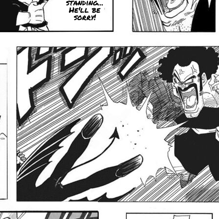
standing...
He'll be
sorry!