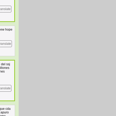
ranslate
 new hope
ranslate
 del ssj
illones
ones
ranslate
 que cda
a apuro