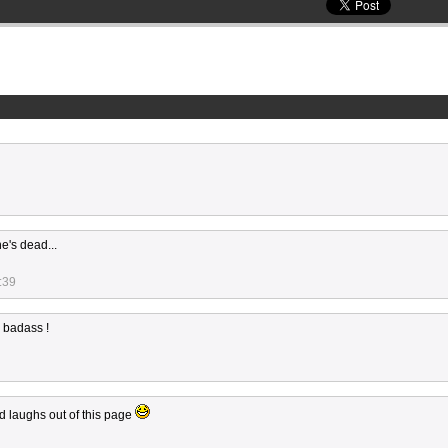
e's dead...
:39
 badass !
d laughs out of this page