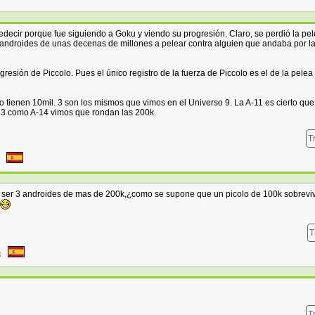
edecir porque fue siguiendo a Goku y viendo su progresión. Claro, se perdió la pe
ndroides de unas decenas de millones a pelear contra alguien que andaba por l
resión de Piccolo. Pues el único registro de la fuerza de Piccolo es el de la pelea
o tienen 10mil. 3 son los mismos que vimos en el Universo 9. La A-11 es cierto qu
A-13 como A-14 vimos que rondan las 200k.
T
an ser 3 androides de mas de 200k,¿como se supone que un picolo de 100k sobrevi
T
8
T