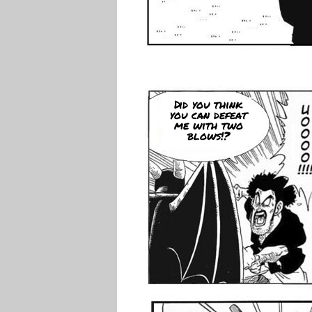
Did you think
you can defeat
me with two
blows!?