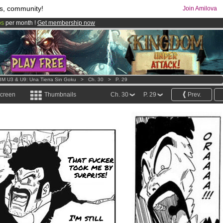
s, community!
Join Amilova
os
per month !
Get membership now
comics & mangas!
.
M U3 & U9: Una Tierra Sin Goku
>
Ch. 30
>
P. 29
screen
Thumbnails
Ch. 30
P. 29
Prev.
That fucker
took me by
surprise!
I'm still