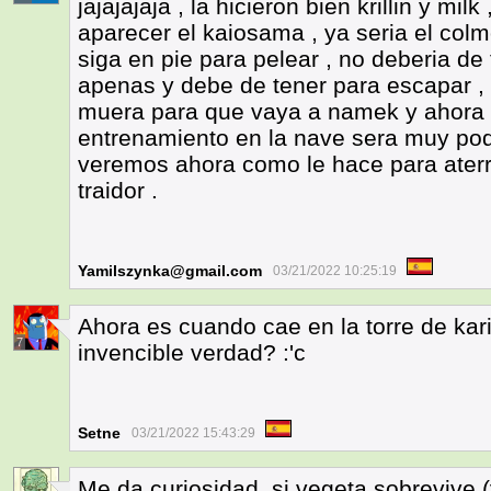
jajajajaja , la hicieron bien krillin y mil
aparecer el kaiosama , ya seria el co
siga en pie para pelear , no deberia de
apenas y debe de tener para escapar , 
muera para que vaya a namek y ahora 
entrenamiento en la nave sera muy pod
veremos ahora como le hace para aterr
traidor .
Yamilszynka@gmail.com
03/21/2022 10:25:19
Ahora es cuando cae en la torre de ka
7
invencible verdad? :'c
Setne
03/21/2022 15:43:29
Me da curiosidad, si vegeta sobrevive 