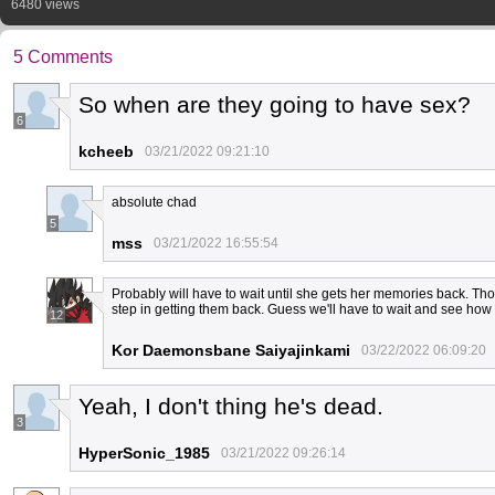
6480 views
5 Comments
So when are they going to have sex?
6
kcheeb
03/21/2022 09:21:10
absolute chad
5
mss
03/21/2022 16:55:54
Probably will have to wait until she gets her memories back. 
step in getting them back. Guess we'll have to wait and see ho
12
Kor Daemonsbane Saiyajinkami
03/22/2022 06:09:20
Yeah, I don't thing he's dead.
3
HyperSonic_1985
03/21/2022 09:26:14