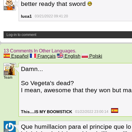
better ready that sword
6
luca1
03/21/2022 09:41:20
Log-in to comment
13 Comments In Other Languages.
Español
Français
English
Polski
Damn...
16
Team
So Vegeta's dead?
I mean, awesome that they won but man
This....IS MY BOOMSTICK
01/22/2022 23:00:14
Que humillacion para el principe que lo
20