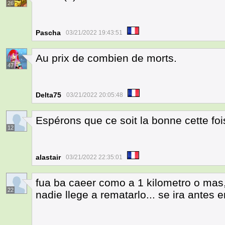
26
Pascha
03/21/2022 19:43:51
Au prix de combien de morts.
47
Delta75
03/21/2022 20:05:48
Espérons que ce soit la bonne cette foi
12
alastair
03/21/2022 22:35:01
fua ba caeer como a 1 kilometro o mas,
22
nadie llege a rematarlo... se ira antes 