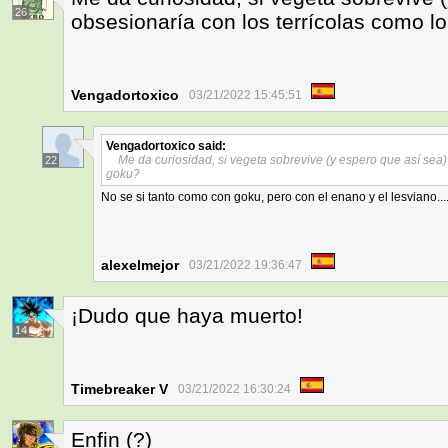
26
obsesionaría con los terrícolas como l
Vengadortoxico
03/21/2022 15:45:51
Vengadortoxico
said:
Me da curiosidad, si vegeta sobrevive (y espero que así sea)
22
goku?
No se si tanto como con goku, pero con el enano y el lesviano..
alexelmejor
03/21/2022 19:36:47
¡Dudo que haya muerto!
14
Timebreaker V
03/21/2022 16:30:24
Enfin (?)