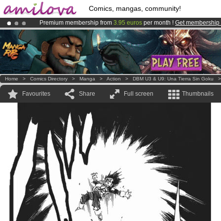
Comics, mangas, community!
Premium membership from
3.95 euros
per month !
Get membership
Already 100000
members
and 1000
comics & mangas!
.
Amilova
Kickstarter is now LIVE
!.
Home
>
Comics Directory
>
Manga
>
Action
>
DBM U3 & U9: Una Tierra Sin Goku
Favourites
Share
Full screen
Thumbnails