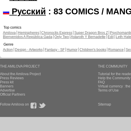
Русский
: 83 COMICS / MAN
Top comics
Amilova
Hemispheres
Chronoctis Express
Super Dragon Bros Z
Psychomant
Bienvenidos A República Gada
Only Two
Astaroth Y Bernadette
Edil
Leth Hat
Genre
Action
Design - Artworks
Fantasy - SF
Humor
Children's books
Romance
Se
THE AMILOVA PROJECT
THE COMMUNITY
About the Amilova Project
Tutorial for the reade
Press Reviews
Help the Community 
Press kit
FAQ
Banners
Virtual currency : th
Advertise
Terms of Use
Official Partners
Follow Amilova on
Sitemap