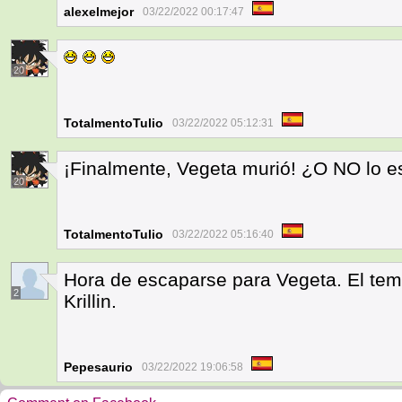
alexelmejor
03/22/2022 00:17:47
20
TotalmentoTulio
03/22/2022 05:12:31
¡Finalmente, Vegeta murió! ¿O NO lo e
20
TotalmentoTulio
03/22/2022 05:16:40
Hora de escaparse para Vegeta. El tem
2
Krillin.
Pepesaurio
03/22/2022 19:06:58