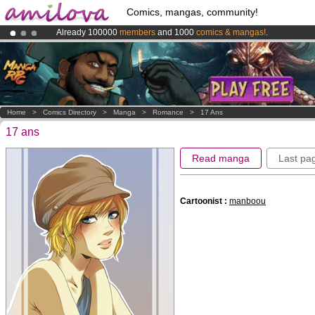
Comics, mangas, community!
Already 100000
members
and 1000
comics & mangas!
.
Premium membership from
3.95 euros
per month !
Get membership
Amilova
Kickstarter is now LIVE
!.
Home
>
Comics Directory
>
Manga
>
Romance
>
17 Ans
17 ans
Read manga
Last pa
Cartoonist :
manboou