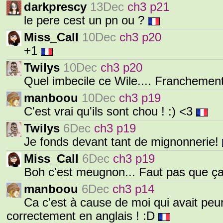
darkprescy
13Dec
ch3 p21
le pere cest un pn ou ?
Miss_Call
10Dec
ch3 p20
+1
Twilys
10Dec
ch3 p20
Quel imbecile ce Wile.... Franchement
manboou
10Dec
ch3 p19
C'est vrai qu'ils sont chou ! :) <3
Twilys
6Dec
ch3 p19
Je fonds devant tant de mignonnerie!
Miss_Call
6Dec
ch3 p19
Boh c'est meugnon... Faut pas que ça
manboou
6Dec
ch3 p14
Ca c'est à cause de moi qui avait peur
correctement en anglais ! :D