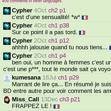
409 comments in other languages.
Cypher
4Oct
ch2 p1
c'est d'une sensualité! *w*
Cypher
4Oct
ch1 p38
Sur ce point il a pas tord.
Cypher
2Oct
ch1 p12
ahhhh jalousie quand tu nous tiens...
Cypher
2Oct
ch1 p4
ben oui, un homme à femmes c'est u
c'est une p***, tout le monde sait ça voyo
kumesana
18Jul
ch1 p29
Marrant de lire ça... En résumé je suis
BD entre autre pour voir comment les am
Miss_Call
13Dec
ch3 p21
FRAPPEZ LE !