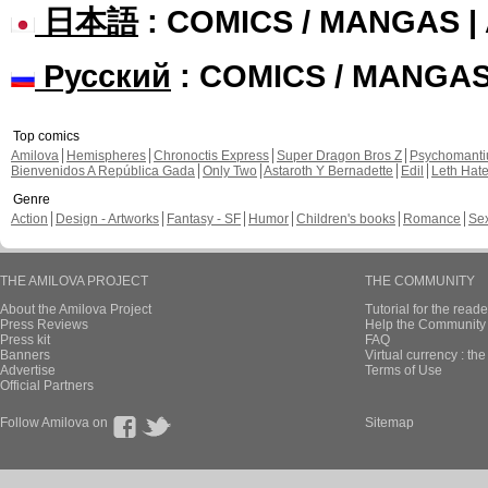
日本語
: COMICS / MANGAS 
Русский
: COMICS / MANGA
Top comics
Amilova
Hemispheres
Chronoctis Express
Super Dragon Bros Z
Psychomant
Bienvenidos A República Gada
Only Two
Astaroth Y Bernadette
Edil
Leth Hat
Genre
Action
Design - Artworks
Fantasy - SF
Humor
Children's books
Romance
Se
THE AMILOVA PROJECT
THE COMMUNITY
About the Amilova Project
Tutorial for the reade
Press Reviews
Help the Community 
Press kit
FAQ
Banners
Virtual currency : th
Advertise
Terms of Use
Official Partners
Follow Amilova on
Sitemap