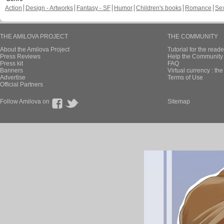
Action
Design - Artworks
Fantasy - SF
Humor
Children's books
Romance
Se
THE AMILOVA PROJECT
THE COMMUNITY
About the Amilova Project
Tutorial for the reade
Press Reviews
Help the Community 
Press kit
FAQ
Banners
Virtual currency : th
Advertise
Terms of Use
Official Partners
Follow Amilova on
Sitemap