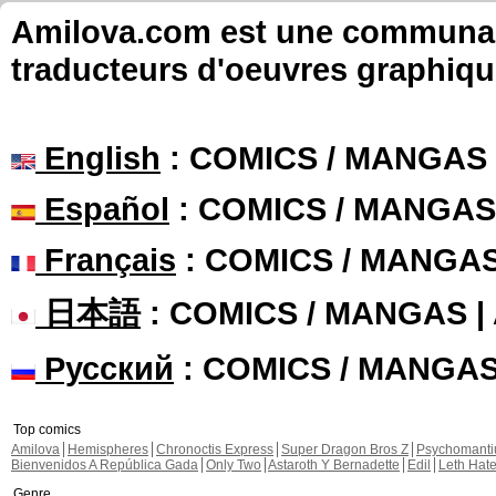
Amilova.com est une communauté
traducteurs d'oeuvres graphiqu
English
: COMICS / MANGAS
Español
: COMICS / MANGAS
Français
: COMICS / MANGA
日本語
: COMICS / MANGAS 
Русский
: COMICS / MANGA
Top comics
Amilova
Hemispheres
Chronoctis Express
Super Dragon Bros Z
Psychomant
Bienvenidos A República Gada
Only Two
Astaroth Y Bernadette
Edil
Leth Hat
Genre