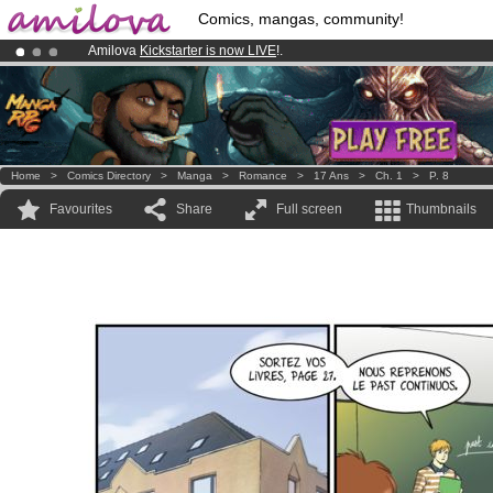
Comics, mangas, community!
Amilova
Kickstarter is now LIVE
!.
Premium membership from
3.95 euros
per month !
Get membership
Already 100000
members
and 1000
comics & mangas!
.
Home
>
Comics Directory
>
Manga
>
Romance
>
17 Ans
>
Ch. 1
>
P. 8
Favourites
Share
Full screen
Thumbnails