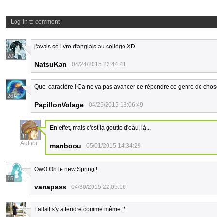
Log-in to comment
j'avais ce livre d'anglais au collège XD
20
NatsuKan
04/24/2015 22:44:41
Quel caractère ! Ça ne va pas avancer de répondre ce genre de chos
26
PapillonVolage
04/25/2015 13:06:49
En effet, mais c'est la goutte d'eau, là...
11
Author
manboou
05/01/2015 14:34:29
OwO Oh le new Spring !
15
vanapass
04/30/2015 22:05:16
Fallait s'y attendre comme même :/