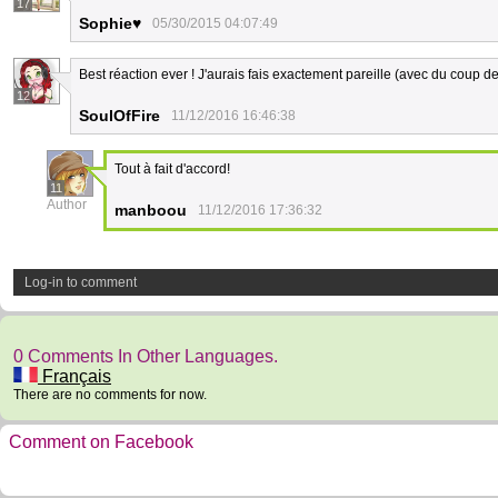
17
Sophie♥
05/30/2015 04:07:49
Best réaction ever ! J'aurais fais exactement pareille (avec du coup d
12
SoulOfFire
11/12/2016 16:46:38
Tout à fait d'accord!
11
Author
manboou
11/12/2016 17:36:32
Log-in to comment
0 Comments In Other Languages.
Français
There are no comments for now.
Comment on Facebook