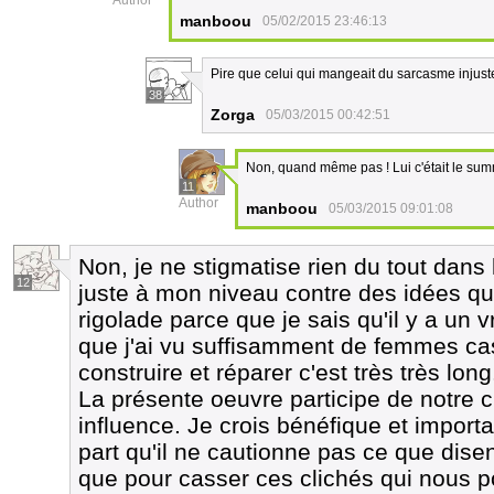
Author
manboou
05/02/2015 23:46:13
Pire que celui qui mangeait du sarcasme injust
38
Zorga
05/03/2015 00:42:51
Non, quand même pas ! Lui c'était le summ
11
Author
manboou
05/03/2015 09:01:08
Non, je ne stigmatise rien du tout dans l
12
juste à mon niveau contre des idées que
rigolade parce que je sais qu'il y a un 
que j'ai vu suffisamment de femmes cass
construire et réparer c'est très très long
La présente oeuvre participe de notre cul
influence. Je crois bénéfique et impor
part qu'il ne cautionne pas ce que dise
que pour casser ces clichés qui nous po