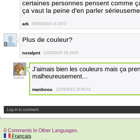
certaines personnes pensent comme ça e
ça vaut la peine d'en parler sérieuseme
ark
05/05/2015 14:19:57
Plus de couleur?
1
noralpnt
12/23/2015 16:16:01
J'aimais bien les couleurs mais ça pre
11
malheureusement...
Author
manboou
12/29/2015 20:45:52
Log-in to comment
0 Comments In Other Languages.
Français