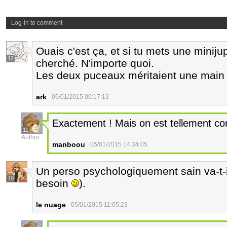
Log-in to comment
Ouais c'est ça, et si tu mets une minijup
12
cherché. N'importe quoi.
Les deux puceaux méritaient une main d
ark
05/01/2015 00:17:13
Exactement ! Mais on est tellement con
11
Author
manboou
05/01/2015 14:34:05
Un perso psychologiquement sain va-t-il
19
besoin
).
le nuage
05/01/2015 11:05:23