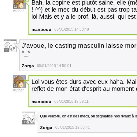
Bah, la copine est plutôt saine, elle (m
11
! ^^) et le mec du début est pas trop 
Author
lol Mais et y a le prof, là, aussi, qui es
manboou
05/01/2015 14:33:40
J'avoue, le casting masculin laisse mora
38
°_°
Zorga
05/01/2015 14:50:01
Lol vous êtes durs avec eux haha. Mais
11
reflet de mon état d'esprit au moment où
Author
manboou
05/01/2015 18:53:11
Que veux-tu, on est des mecs, on stigmatise nos rivaux à 
38
Zorga
05/01/2015 18:56:41