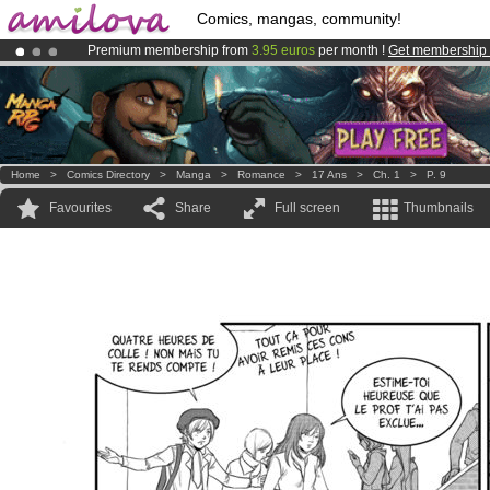
Comics, mangas, community!
Premium membership from
3.95 euros
per month !
Get membership
Amilova
Kickstarter is now LIVE
!.
Already 100000
members
and 1000
comics & mangas!
.
Home
>
Comics Directory
>
Manga
>
Romance
>
17 Ans
>
Ch. 1
>
P. 9
Favourites
Share
Full screen
Thumbnails