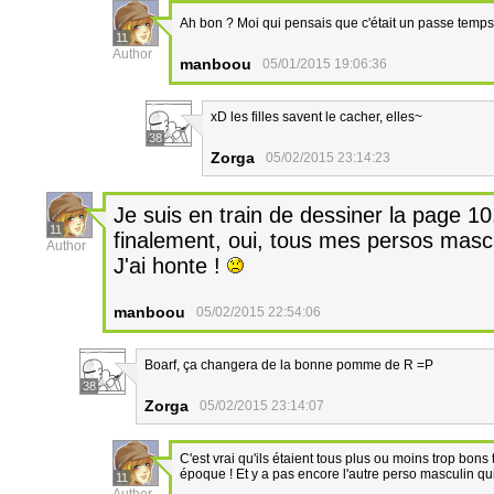
Ah bon ? Moi qui pensais que c'était un passe temps 
11
Author
manboou
05/01/2015 19:06:36
xD les filles savent le cacher, elles~
38
Zorga
05/02/2015 23:14:23
Je suis en train de dessiner la page 1
11
finalement, oui, tous mes persos mascu
Author
J'ai honte !
manboou
05/02/2015 22:54:06
Boarf, ça changera de la bonne pomme de R =P
38
Zorga
05/02/2015 23:14:07
C'est vrai qu'ils étaient tous plus ou moins trop bon
époque ! Et y a pas encore l'autre perso masculin qui e
11