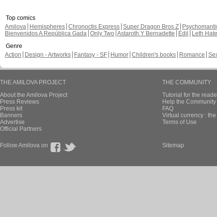
Top comics
Amilova
Hemispheres
Chronoctis Express
Super Dragon Bros Z
Psychomant
Bienvenidos A República Gada
Only Two
Astaroth Y Bernadette
Edil
Leth Hat
Genre
Action
Design - Artworks
Fantasy - SF
Humor
Children's books
Romance
Se
THE AMILOVA PROJECT
THE COMMUNITY
About the Amilova Project
Tutorial for the reade
Press Reviews
Help the Community 
Press kit
FAQ
Banners
Virtual currency : th
Advertise
Terms of Use
Official Partners
Follow Amilova on
Sitemap