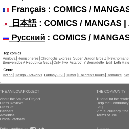
Français
: COMICS / MANGA
日本語
: COMICS / MANGAS 
Русский
: COMICS / MANGA
Top comics
Amilova
Hemispheres
Chronoctis Express
Super Dragon Bros Z
Psychomant
Bienvenidos A República Gada
Only Two
Astaroth Y Bernadette
Edil
Leth Hat
Genre
Action
Design - Artworks
Fantasy - SF
Humor
Children's books
Romance
Se
THE AMILOVA PROJECT
THE COMMUNITY
About the Amilova Project
Tutorial for the reade
Press Reviews
Help the Community 
Press kit
FAQ
Banners
Virtual currency : th
Advertise
Terms of Use
Official Partners