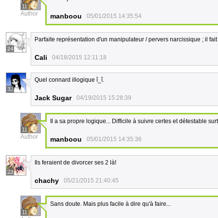
11
Author
manboou
05/01/2015 14:35:54
Parfaite représentation d'un manipulateur / pervers narcissique ; il fait
24
Cali
04/18/2015 12:11:18
Quel connard illogique î_î.
32
Jack Sugar
04/19/2015 15:28:39
Il a sa propre logique... Difficile à suivre certes et détestable surt
11
Author
manboou
05/01/2015 14:35:36
Ils feraient de divorcer ses 2 là!
23
chachy
05/21/2015 21:40:45
Sans doute. Mais plus facile à dire qu'à faire...
11