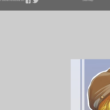
Follow Amilova on
Sitemap