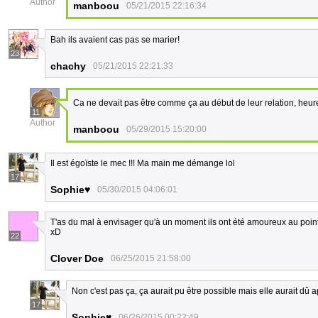
Author
manboou
05/21/2015 22:16:34
Bah ils avaient cas pas se marier!
23
chachy
05/21/2015 22:21:33
Ca ne devait pas être comme ça au début de leur relation, heu
11
Author
manboou
05/29/2015 15:20:00
Il est égoïste le mec !!! Ma main me démange lol
17
Sophie♥
05/30/2015 04:06:01
T'as du mal à envisager qu'à un moment ils ont été amoureux au point d
xD
22
Clover Doe
06/25/2015 21:58:00
Non c'est pas ça, ça aurait pu être possible mais elle aurait dû 
17
Sophie♥
06/26/2015 00:22:49