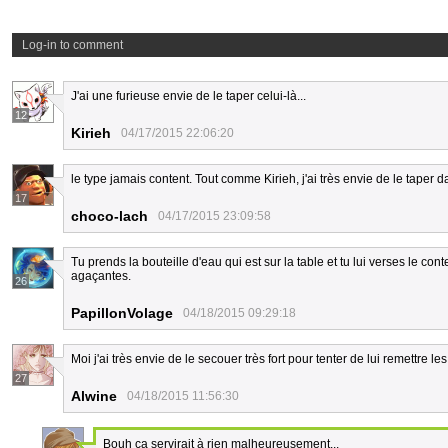
Log-in to comment
J'ai une furieuse envie de le taper celui-là...
12
Kirieh
04/17/2015 22:06:20
le type jamais content. Tout comme Kirieh, j'ai très envie de le taper d
17
choco-lach
04/17/2015 23:09:58
Tu prends la bouteille d'eau qui est sur la table et tu lui verses le con
agaçantes.
26
PapillonVolage
04/18/2015 09:29:18
Moi j'ai très envie de le secouer très fort pour tenter de lui remettre
27
Alwine
04/18/2015 11:56:30
Bouh ça servirait à rien malheureusement...