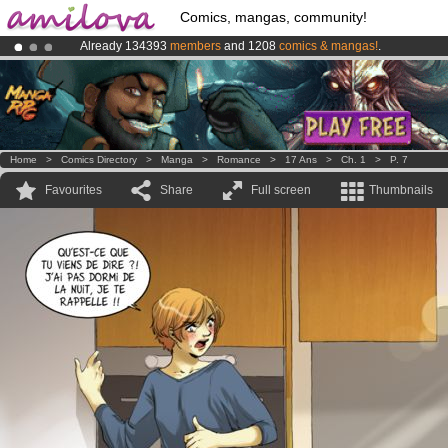
Comics, mangas, community!
Already 134393
members
and 1208
comics & mangas!
.
Premium membership from
3.95 euros
per month !
Get membership
Amilova
Kickstarter is now LIVE
!.
Home
>
Comics Directory
>
Manga
>
Romance
>
17 Ans
>
Ch. 1
>
P. 7
Favourites
Share
Full screen
Thumbnails