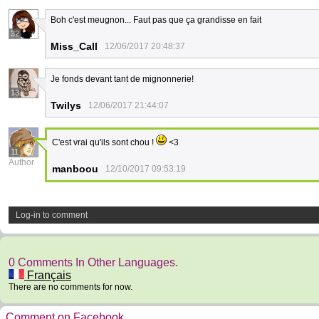
Boh c'est meugnon... Faut pas que ça grandisse en fait
32
Miss_Call
12/06/2017 20:48:37
Je fonds devant tant de mignonnerie!
13
Twilys
12/06/2017 21:44:07
C'est vrai qu'ils sont chou !
<3
11
Author
manboou
12/10/2017 09:53:19
Log-in to comment
0 Comments In Other Languages.
Français
There are no comments for now.
Comment on Facebook