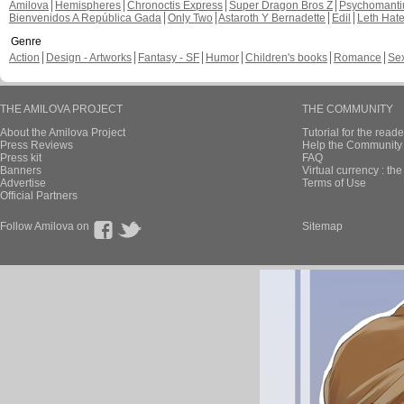
Amilova
Hemispheres
Chronoctis Express
Super Dragon Bros Z
Psychomant
Bienvenidos A República Gada
Only Two
Astaroth Y Bernadette
Edil
Leth Hat
Genre
Action
Design - Artworks
Fantasy - SF
Humor
Children's books
Romance
Se
THE AMILOVA PROJECT
THE COMMUNITY
About the Amilova Project
Tutorial for the reade
Press Reviews
Help the Community 
Press kit
FAQ
Banners
Virtual currency : th
Advertise
Terms of Use
Official Partners
Follow Amilova on
Sitemap