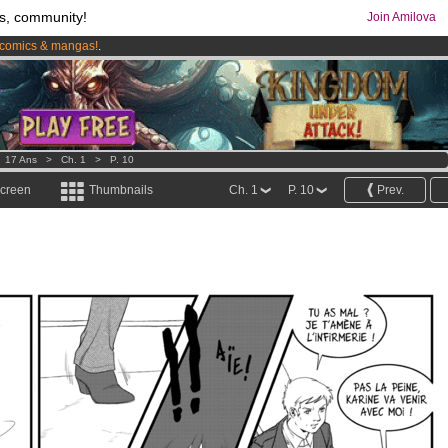
s, community!
Join Amilova
comics & mangas!
.
os
per month !
Get membership now
>
17 Ans
>
Ch. 1
>
P. 10
screen
Thumbnails
Ch. 1
P. 10
Prev.