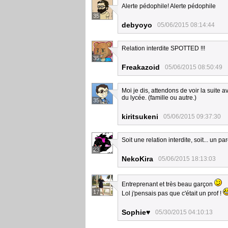
Alerte pédophile! Alerte pédophile
35
debyoyo
05/06/2015 08:14:44
Relation interdite SPOTTED !!!
35
Freakazoid
05/06/2015 08:50:49
Moi je dis, attendons de voir la suite a
du lycée. (famille ou autre.)
35
kiritsukeni
05/06/2015 09:37:30
Soit une relation interdite, soit... un pa
23
NekoKira
05/06/2015 18:13:03
Entreprenant et très beau garçon
17
Lol j'pensais pas que c'était un prof !
Sophie♥
05/30/2015 04:10:13