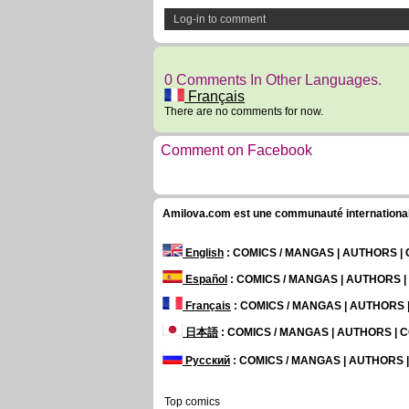
Log-in to comment
0 Comments In Other Languages.
Français
There are no comments for now.
Comment on Facebook
Amilova.com est une communauté internationale 
English
: COMICS / MANGAS | AUTHORS 
Español
: COMICS / MANGAS | AUTHORS 
Français
: COMICS / MANGAS | AUTHORS
日本語
: COMICS / MANGAS | AUTHORS |
Русский
: COMICS / MANGAS | AUTHORS
Top comics