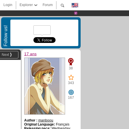
Login
Explorer
Forum
Follow us!
17 ans
Next
38
343
167
Author :
manboou
Original Language:
Français
Releasing pace:
Wednesday ,