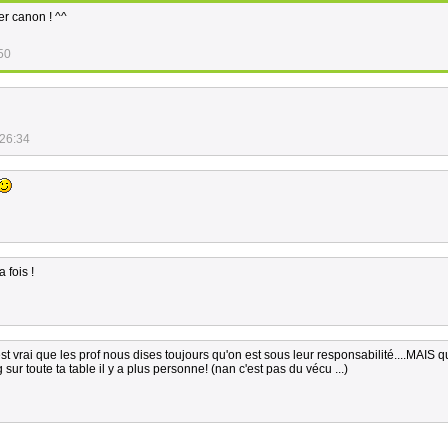
er canon ! ^^
50
:26:34
 fois !
est vrai que les prof nous dises toujours qu'on est sous leur responsabilité....MAIS 
 sur toute ta table il y a plus personne! (nan c'est pas du vécu ...)