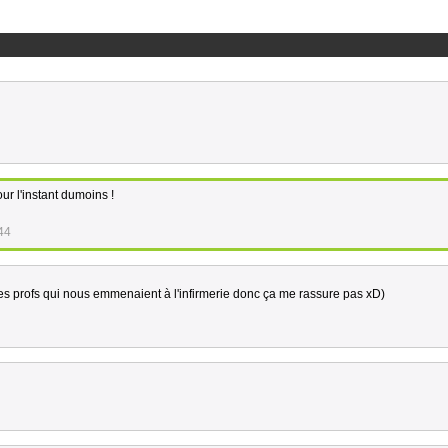
ur l'instant dumoins !
44
 les profs qui nous emmenaient à l'infirmerie donc ça me rassure pas xD)