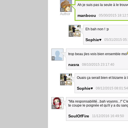
Ah je suis pas la seule à le trouv
11
Author
manboou
05/30/2015 18:12:
Eh bah non ! :p
17
Sophie♥
05/31/2015 05
trop beau jles vois bien ensemble moi
9
nasra
08/10/2015 23:17:40
Ouais ça serait bien et bizarre à la
17
Sophie♥
08/12/2015 08:01:54
"Ma responsabilité...bah voyons...!" C'
te coupe le poignée et qu'il y a du sang
12
SoulOfFire
11/12/2016 16:49:50