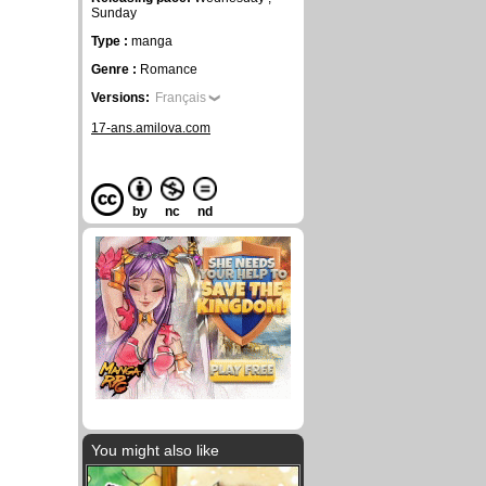
Sunday
Type :
manga
Genre :
Romance
Versions:
Français
17-ans.amilova.com
by
nc
nd
You might also like