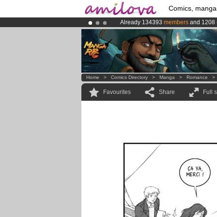
Comics, manga
Already 134393
members
and 1208
Amilova
Kickstarter is now LIVE
!.
Premium membership from
3.95 eur
Home
>
Comics Directory
>
Manga
>
Romance
Favourites
Share
Full 