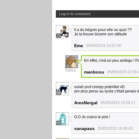
Log-in to comment
il a du béguin pour elle ou quoi ??
Je la trouve bizarre son attitude
23
Eme
05/05/2015 14:07:40
En effet, c'est un peu ambigu ! Po
11
Author
manboou
05/05/2015 22:00:
oulah prof creepy potentiel xD
(en plus perso au lycée c'était jamais
18
AresNergal
05/05/2015 15:56:17
O.O Je crains le pire !
15
vanapass
05/05/2015 16:46:43