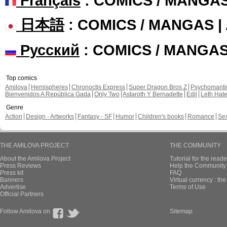
Français
: COMICS / MANGA
日本語
: COMICS / MANGAS 
Русский
: COMICS / MANGA
Top comics
Amilova
Hemispheres
Chronoctis Express
Super Dragon Bros Z
Psychomant
Bienvenidos A República Gada
Only Two
Astaroth Y Bernadette
Edil
Leth Hat
Genre
Action
Design - Artworks
Fantasy - SF
Humor
Children's books
Romance
Se
THE AMILOVA PROJECT
THE COMMUNITY
About the Amilova Project
Tutorial for the reade
Press Reviews
Help the Community 
Press kit
FAQ
Banners
Virtual currency : th
Advertise
Terms of Use
Official Partners
Follow Amilova on
Sitemap