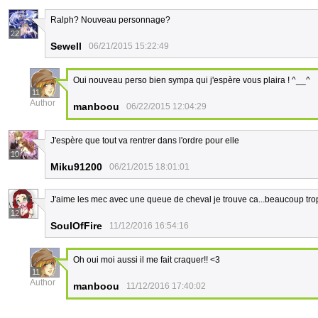
Ralph? Nouveau personnage?
22
Sewell
06/21/2015 15:22:49
Oui nouveau perso bien sympa qui j'espère vous plaira ! ^__^
11
Author
manboou
06/22/2015 12:04:29
J'espère que tout va rentrer dans l'ordre pour elle
10
Miku91200
06/21/2015 18:01:01
J'aime les mec avec une queue de cheval je trouve ca...beaucoup tro
12
SoulOfFire
11/12/2016 16:54:16
Oh oui moi aussi il me fait craquer!! <3
11
Author
manboou
11/12/2016 17:40:02