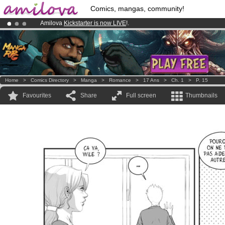
Comics, mangas, community!
Amilova
Kickstarter is now LIVE
!.
Already 100000
members
and 1000
comics & mangas!
.
Premium membership from
3.95 euros
per month !
Get membership
Home
>
Comics Directory
>
Manga
>
Romance
>
17 Ans
>
Ch. 1
>
P. 15
Favourites
Share
Full screen
Thumbnails