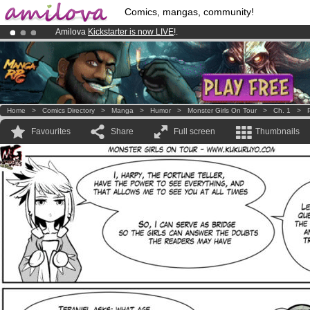
Comics, mangas, community!
Amilova
Kickstarter is now LIVE
!.
Already 100000
members
and 1000
comics & mangas!
.
Premium membership from
3.95 euros
per month !
Get membership
Home
>
Comics Directory
>
Manga
>
Humor
>
Monster Girls On Tour
>
Ch. 1
>
Favourites
Share
Full screen
Thumbnails