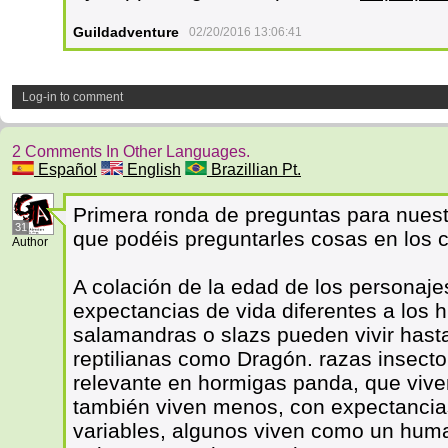
Guildadventure
02/20/2016 13:06:41
Log-in to comment
2 Comments In Other Languages.
Español
English
Brazillian Pt.
Primera ronda de preguntas para nues
31
que podéis preguntarles cosas en los 
Author
A colación de la edad de los personaje
expectancias de vida diferentes a los
salamandras o slazs pueden vivir hast
reptilianas como Dragón. razas insect
relevante en hormigas panda, que viv
también viven menos, con expectancia
variables, algunos viven como un huma