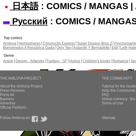
日本語
: COMICS / MANGAS 
Русский
: COMICS / MANGA
Top comics
Amilova
Hemispheres
Chronoctis Express
Super Dragon Bros Z
Psychomant
Bienvenidos A República Gada
Only Two
Astaroth Y Bernadette
Edil
Leth Hat
Genre
Action
Design - Artworks
Fantasy - SF
Humor
Children's books
Romance
Se
THE AMILOVA PROJECT
THE COMMUNITY
About the Amilova Project
Tutorial for the reade
Press Reviews
Help the Community 
Press kit
FAQ
Banners
Virtual currency : th
Advertise
Terms of Use
Official Partners
Follow Amilova on
Sitemap