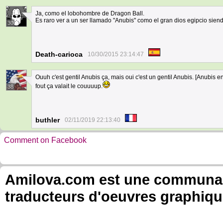
Ja, como el lobohombre de Dragon Ball.
Es raro ver a un ser llamado "Anubis" como el gran dios egipcio sie
30
Death-carioca
10/30/2015 23:14:47
Ouuh c'est gentil Anubis ça, mais oui c'est un gentil Anubis. [Anubis
fout ça valait le couuuup.
38
buthler
02/11/2019 22:13:40
Comment on Facebook
Amilova.com est une communauté
traducteurs d'oeuvres graphiqu