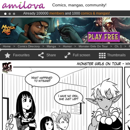
Comics, mangas, community!
Already 100000
members
and 1000
comics & mangas!
.
Premium membership from
3.95 euros
per month !
Get membership
Amilova
Kickstarter is now LIVE
!.
Home
>
Comics Directory
>
Manga
>
Humor
>
Monster Girls On Tour
>
Ch. 1
>
Favourites
Share
Full screen
Thumbnails