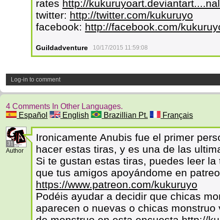
rates
http://kukuruyoart.deviantart...
twitter:
http://twitter.com/kukuruyo
facebook:
http://facebook.com/kukuruy
Guildadventure
10/17/2015 11:59:08
Log-in to comment
4 Comments In Other Languages.
Español
English
Brazillian Pt.
Français
Ironicamente Anubis fue el primer per
31
hacer estas tiras, y es una de las ultim
Author
Si te gustan estas tiras, puedes leer l
que tus amigos apoyándome en patre
https://www.patreon.com/kukuruyo
Podéis ayudar a decidir que chicas mo
aparecen o nuevas o chicas monstruo v
de monstruo en esta encuesta
http://k