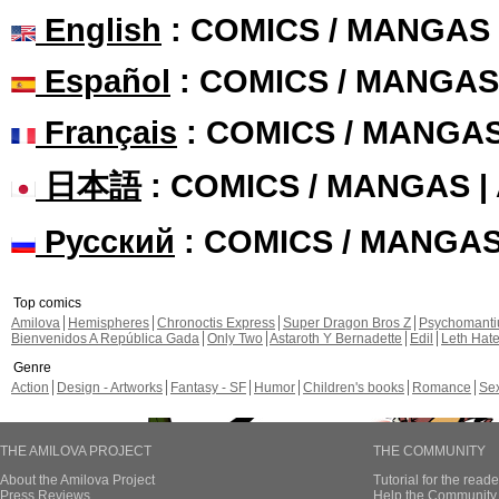
English
: COMICS / MANGAS
Español
: COMICS / MANGAS
Français
: COMICS / MANGA
日本語
: COMICS / MANGAS 
Русский
: COMICS / MANGA
Top comics
Amilova
Hemispheres
Chronoctis Express
Super Dragon Bros Z
Psychomant
Bienvenidos A República Gada
Only Two
Astaroth Y Bernadette
Edil
Leth Hat
Genre
Action
Design - Artworks
Fantasy - SF
Humor
Children's books
Romance
Se
THE AMILOVA PROJECT
THE COMMUNITY
About the Amilova Project
Tutorial for the reade
Press Reviews
Help the Community 