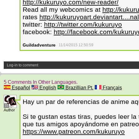
http://kukuruyo.com/new-reader/
Read all my webcomics at
http://kuku
rates
http://kukuruyoart.deviantart...
twitter:
http://twitter.com/kukuruyo
facebook:
http://facebook.com/kukuruy
Guildadventure
11/14/2015 12:50:59
Log-in to comment
5 Comments In Other Languages.
Español
English
Brazillian Pt.
Français
Hay un par de referencias de anime aqu
31
Author
Si te gustan estas tiras, puedes leer l
que tus amigos apoyándome en patre
https://www.patreon.com/kukuruyo