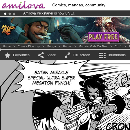
Comics, mangas, community!
Amilova
Kickstarter is now LIVE
!.
Premium membership from
3.95 euros
per month !
Get membership
Already 100000
members
and 1000
comics & mangas!
.
Home
>
Comics Directory
>
Manga
>
Humor
>
Monster Girls On Tour
>
Ch. 1
>
Favourites
Share
Full screen
Thumbnails