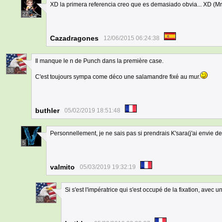
XD la primera referencia creo que es demasiado obvia... XD (M
27
Cazadragones
12/06/2015 06:24:38
Il manque le n de Punch dans la première case.
38
C'est toujours sympa come déco une salamandre fixé au mur.
buthler
05/02/2019 18:51:48
Personnellement, je ne sais pas si prendrais K'sara(j'ai envie de
5
valmito
05/03/2019 19:32:19
Si s'est l'impératrice qui s'est occupé de la fixation, avec 
38