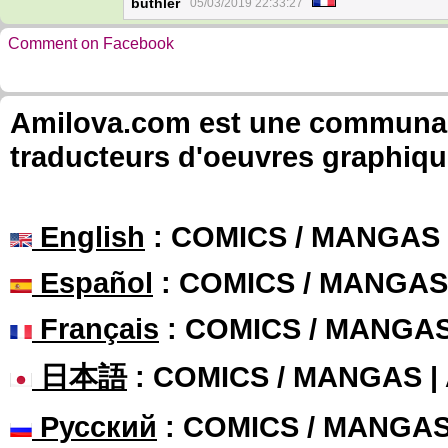
buthler
05/03/2019 22:33:27
Comment on Facebook
Amilova.com est une communauté
traducteurs d'oeuvres graphiqu
English
: COMICS / MANGAS
Español
: COMICS / MANGAS
Français
: COMICS / MANGA
日本語
: COMICS / MANGAS 
Русский
: COMICS / MANGA