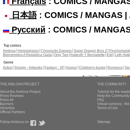
Français
: COMICS / MANGA
日本語
: COMICS / MANGAS 
Русский
: COMICS / MANGA
Top comics
Amilova
Hemispheres
Chronoctis Express
Super Dragon Bros Z
Psychomant
Bienvenidos A República Gada
Only Two
Astaroth Y Bernadette
Edil
Leth Hat
Genre
Action
Design - Artworks
Fantasy - SF
Humor
Children's books
Romance
Se
THE AMILOVA PROJECT
THE COMMUNITY
About the Amilova Project
Tutorial for the reade
Press Reviews
Help the Community 
Press kit
FAQ
Banners
Virtual currency : th
Advertise
Terms of Use
Official Partners
Follow Amilova on
Sitemap