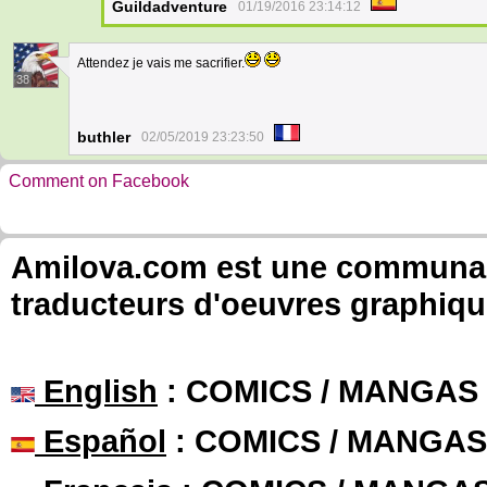
Guildadventure
01/19/2016 23:14:12
Attendez je vais me sacrifier.
38
buthler
02/05/2019 23:23:50
Comment on Facebook
Amilova.com est une communauté
traducteurs d'oeuvres graphiqu
English
: COMICS / MANGAS
Español
: COMICS / MANGAS