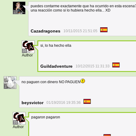
puedes contarme exactamente que ha ocurrido en esta escena?
una reacción como si lo hubiera hecho ella... XD
27
Cazadragones
10/11/2015 21:51:05
si, lo ha hecho ella
31
Author
Guildadventure
10/12/2015 11:31:33
no paguen con dinero NO PAGUEN
3
beysvictor
01/19/2016 19:35:36
pagaron pagaron
31
Author