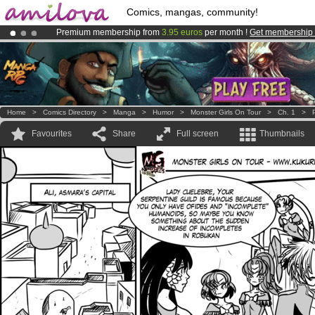
Comics, mangas, community!
Premium membership from
3.95 euros
per month !
Get membership
Amilova
Kickstarter is now LIVE
!.
Already 134393
members
and 1208
comics & mangas!
.
Home
>
Comics Directory
>
Manga
>
Humor
>
Monster Girls On Tour
>
Ch. 1
>
Favourites
Share
Full screen
Thumbnails