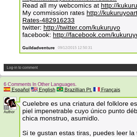
Read all my webcomics at
http://kuku
My commission rates
http://kukuruyoar
Rates-482916233
twitter:
http://twitter.com/kukuruyo
facebook:
http://facebook.com/kukuruy
Guildadventure
09/12/2015 12:50:31
Log-in to comment
6 Comments In Other Languages.
Español
English
Brazillian Pt.
Français
Cuelebre es una criatura del folklore e
31
piel impenetrable cuyo único punto débi
Author
chica monstruo, asumidlo.
Si te gustan estas tiras, puedes leer l