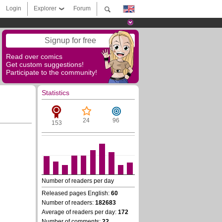
Login
Explorer
Forum
Signup for free
Read over comics
Get custom suggestions!
Participate to the community!
Statistics
24
96
153
Number of readers per day
Released pages English:
60
Number of readers:
182683
Average of readers per day:
172
Number of comments:
22