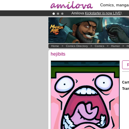
Comics, manga
Amilova
Kickstarter is now LIVE
!.
Already 100000
members
and 1000
Premium membership from
3.95 eur
Home
>
Comics Directory
>
Comics
>
Humor
>
H
hejibits
Cart
Tran