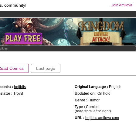
s, community!
Join Amilova
comics & mangas!
.
os
per month !
Get membership now
ejibits
Read Comics
Last page
oonist :
hejibits
Original Language :
English
slator :
TroyB
Updated on :
On hold
Genre :
Humor
Type :
Comics
(read from left to right)
URL :
hejibits.amilova.com