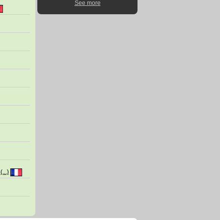
See more
e
(...)