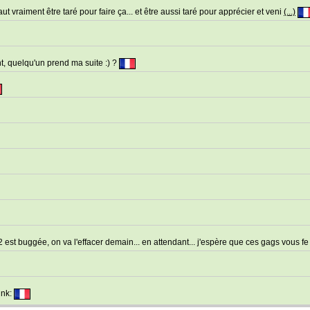
aut vraiment être taré pour faire ça... et être aussi taré pour apprécier et veni
(...)
nt, quelqu'un prend ma suite :) ?
 2 est buggée, on va l'effacer demain... en attendant... j'espère que ces gags vous f
unk: