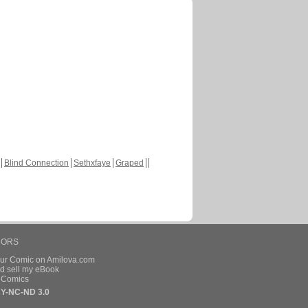
Blind Connection
Sethxfaye
Graped
HORS
our Comic on Amilova.com
d sell my eBook
e Comics
Y-NC-ND 3.0