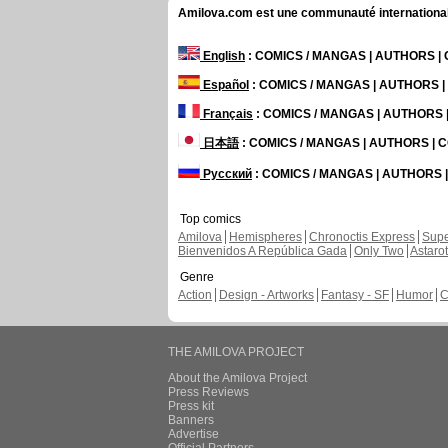
Amilova.com est une communauté internationale 
English
: COMICS / MANGAS | AUTHORS 
Español
: COMICS / MANGAS | AUTHORS 
Français
: COMICS / MANGAS | AUTHORS
日本語
: COMICS / MANGAS | AUTHORS |
Русский
: COMICS / MANGAS | AUTHORS
Top comics
Amilova
Hemispheres
Chronoctis Express
Supe
Bienvenidos A República Gada
Only Two
Astaro
Genre
Action
Design - Artworks
Fantasy - SF
Humor
C
THE AMILOVA PROJECT
About the Amilova Project
Press Reviews
Press kit
Banners
Advertise