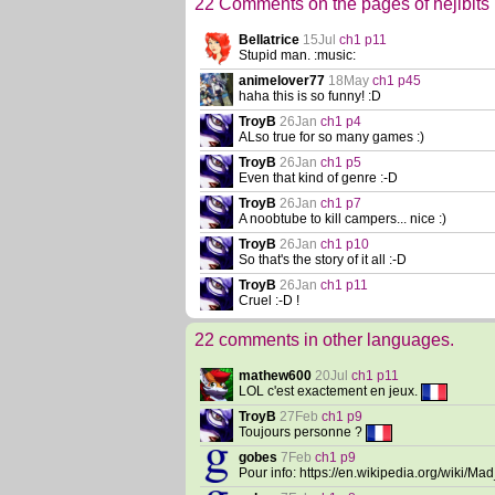
22 Comments on the pages of hejibits
Bellatrice
15Jul
ch1 p11
Stupid man. :music:
animelover77
18May
ch1 p45
haha this is so funny! :D
TroyB
26Jan
ch1 p4
ALso true for so many games :)
TroyB
26Jan
ch1 p5
Even that kind of genre :-D
TroyB
26Jan
ch1 p7
A noobtube to kill campers... nice :)
TroyB
26Jan
ch1 p10
So that's the story of it all :-D
TroyB
26Jan
ch1 p11
Cruel :-D !
22 comments in other languages.
mathew600
20Jul
ch1 p11
LOL c'est exactement en jeux.
TroyB
27Feb
ch1 p9
Toujours personne ?
gobes
7Feb
ch1 p9
Pour info: https://en.wikipedia.org/wiki/Ma