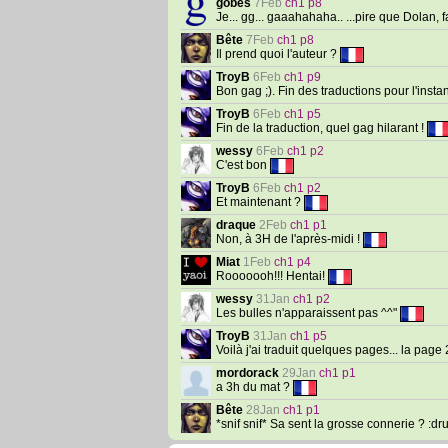
gobes
7Feb
ch1 p8
Je... gg... gaaahahaha.. ...pire que Dolan, f
Bête
7Feb
ch1 p8
Il prend quoi l'auteur ?
TroyB
6Feb
ch1 p9
Bon gag ;). Fin des traductions pour l'insta
TroyB
6Feb
ch1 p5
Fin de la traduction, quel gag hilarant !
wessy
6Feb
ch1 p2
C'est bon
TroyB
6Feb
ch1 p2
Et maintenant ?
draque
2Feb
ch1 p1
Non, à 3H de l'après-midi !
Miat
1Feb
ch1 p4
Rooooooh!!! Hentai!
wessy
31Jan
ch1 p2
Les bulles n'apparaissent pas ^^"
TroyB
31Jan
ch1 p5
Voilà j'ai traduit quelques pages... la page
mordorack
29Jan
ch1 p1
a 3h du mat ?
Bête
28Jan
ch1 p1
*snif snif* Sa sent la grosse connerie ? :dr