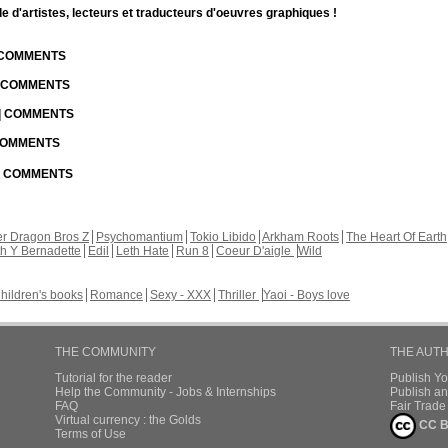
d'artistes, lecteurs et traducteurs d'oeuvres graphiques !
| COMMENTS
| COMMENTS
 | COMMENTS
 COMMENTS
 | COMMENTS
r Dragon Bros Z
Psychomantium
Tokio Libido
Arkham Roots
The Heart Of Earth
th Y Bernadette
Edil
Leth Hate
Run 8
Coeur D'aigle
Wild
hildren's books
Romance
Sexy - XXX
Thriller
Yaoi - Boys love
THE COMMUNITY
THE AUT
Tutorial for the reader
Publish Y
Help the Community - Jobs & Internships
Publish an
FAQ
Fair Trad
Virtual currency : the Golds
CC B
Terms of Use