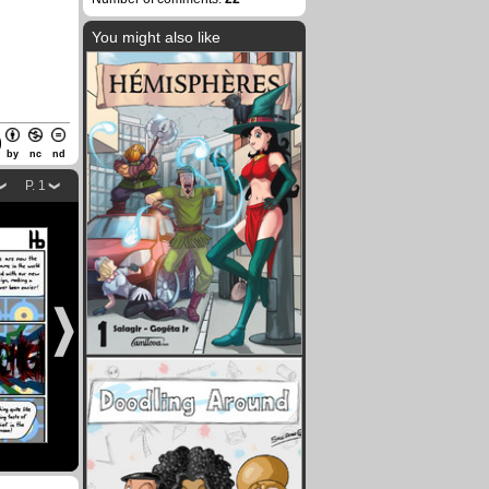
You might also like
by
nc
nd
P. 1