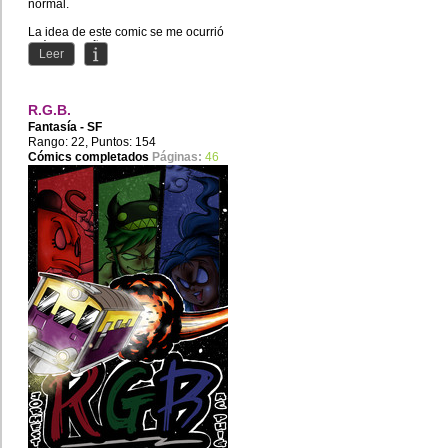
normal.
La idea de este comic se me ocurrió
allá por el año 2010, trata de la vida
Leer
de Carla...
R.G.B.
Fantasía - SF
Rango: 22, Puntos: 154
Cómics completados
Páginas:
46