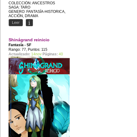
COLECCIÓN: ANCESTROS
SAGA: TARO
GENERO: FANTASÍA-HISTORICA,
ACCIÓN, DRAMA
HISTORIA POR: FUFODF
Leer
TRAZO POR: HENRYFO
COLOR POR:...
Shinágrand reinicio
Fantasía - SF
Rango: 77, Puntos: 115
Actualizado:
14nov
Páginas:
40