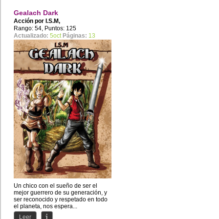
Gealach Dark
Acción por
I.S.M
,
Rango: 54, Puntos: 125
Actualizado:
5oct
Páginas:
13
Un chico con el sueño de ser el
mejor guerrero de su generación, y
ser reconocido y respetado en todo
el planeta, nos espera...
Leer