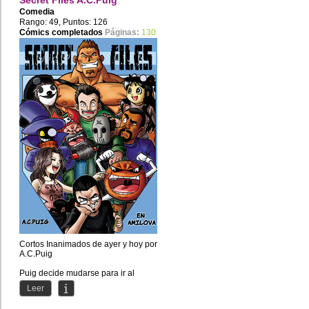
Secret Files A.C.Puig
Comedia
Rango: 49, Puntos: 126
Cómics completados
Páginas:
130
Cortos Inanimados de ayer y hoy por
A.C.Puig
Puig decide mudarse para ir al
apartamento amilova-hispano.
Leer
Ahi se encuentra...