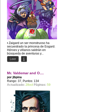
• Zaigard un ser monstruoso ha
secuestrado la princesa de Eogard.
Héroes y villanos saldrán en
búsqueda de aventuras y...
Leer
Mr. Valdemar and O....
por
jlbpina
Rango: 37, Puntos: 134
Actualizado:
28oct
Páginas:
59