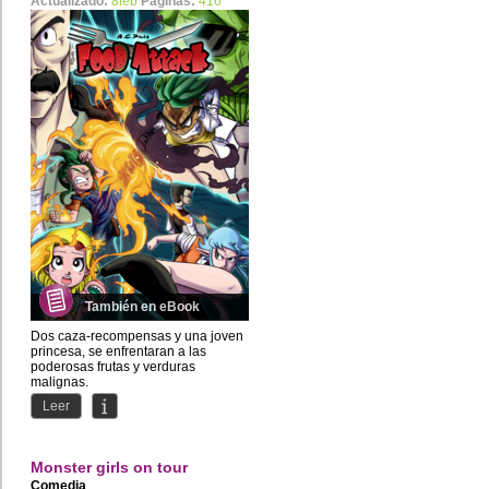
Actualizado:
8feb
Páginas:
416
También en eBook
Dos caza-recompensas y una joven
princesa, se enfrentaran a las
poderosas frutas y verduras
malignas.
Leer
A.C.Puig: La vida es...
Monster girls on tour
Comedia