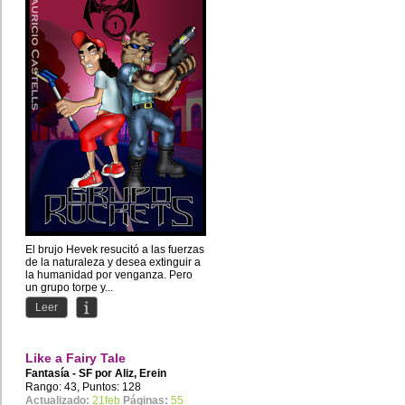
El brujo Hevek resucitó a las fuerzas
de la naturaleza y desea extinguir a
la humanidad por venganza. Pero
un grupo torpe y...
Leer
Like a Fairy Tale
Fantasía - SF por
Aliz
,
Erein
Aeternallis
Rango: 43, Puntos: 128
Actualizado:
21feb
Páginas:
55