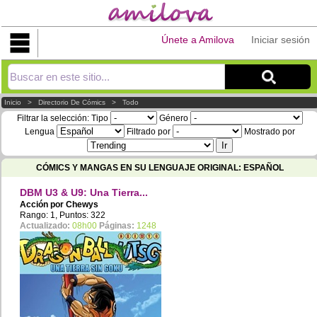
Únete a Amilova
Iniciar sesión
Explorar
Inicio
>
Directorio De Cómics
>
Todo
Filtrar la selección:
Tipo
Género
Lengua
Filtrado por
Mostrado por
CÓMICS Y MANGAS EN SU LENGUAJE ORIGINAL: ESPAÑOL
DBM U3 & U9: Una Tierra...
Acción por
Chewys
Rango: 1, Puntos: 322
Actualizado:
08h00
Páginas:
1248