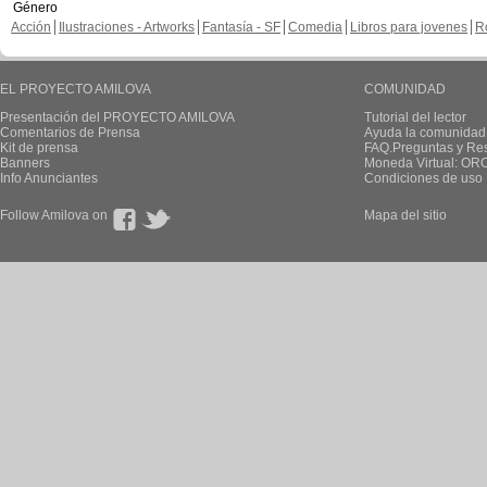
Género
Acción
Ilustraciones - Artworks
Fantasía - SF
Comedia
Libros para jovenes
R
EL PROYECTO AMILOVA
COMUNIDAD
Presentación del PROYECTO AMILOVA
Tutorial del lector
Comentarios de Prensa
Ayuda la comunidad
Kit de prensa
FAQ.Preguntas y Re
Banners
Moneda Virtual: OR
Info Anunciantes
Condiciones de uso
Follow Amilova on
Mapa del sitio