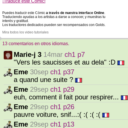
¡Traduce este Cómic!
Puedes traducir este Cómic
a través de nuestra interface Online
.
Traduciendo ayudas a los artistas a darse a conocer, y muestras tu
interés y gratitud.
Los traductores dedicados pueden ser recompensados con Golds.
Mira todos los video tutoriales
13 comentarios en otros idiomas.
Marie-j 3
14mar
ch1 p7
"Vers les saucisses et au dela" :D
Eme
30sep
ch1 p37
a quand une suite ?
Eme
29sep
ch1 p29
euh, comment il fait pour respirer...
Eme
29sep
ch1 p26
pauvre voiture, snif...:( :( :( :(
Eme
29sep
ch1 p13