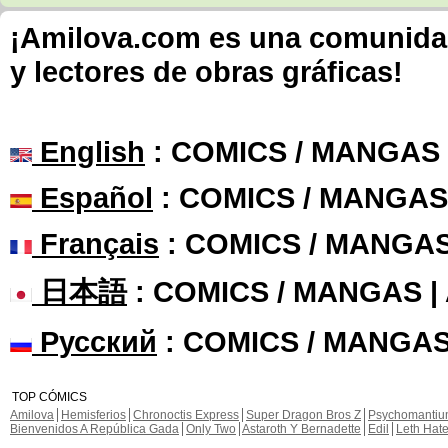
¡Amilova.com es una comunidad 
y lectores de obras gráficas!
English
: COMICS / MANGAS
Español
: COMICS / MANGAS
Français
: COMICS / MANGA
日本語
: COMICS / MANGAS 
Русский
: COMICS / MANGAS
TOP CÓMICS
Amilova
Hemisferios
Chronoctis Express
Super Dragon Bros Z
Psychomanti
Bienvenidos A República Gada
Only Two
Astaroth Y Bernadette
Edil
Leth Hat