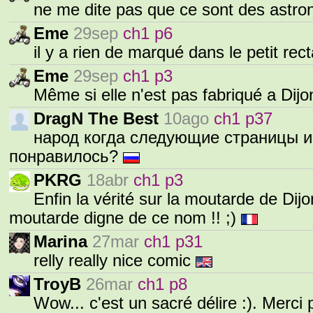
ne me dite pas que ce sont des astro
Eme
29sep
ch1 p6
il y a rien de marqué dans le petit re
Eme
29sep
ch1 p3
Même si elle n'est pas fabriqué a Dijo
DragN The Best
10ago
ch1 p37
народ когда следующие страницы и
понравилось?
PKRG
18abr
ch1 p3
Enfin la vérité sur la moutarde de Dijo
moutarde digne de ce nom !! ;)
Marina
27mar
ch1 p31
relly really nice comic
TroyB
26mar
ch1 p8
Wow... c'est un sacré délire :). Merci 