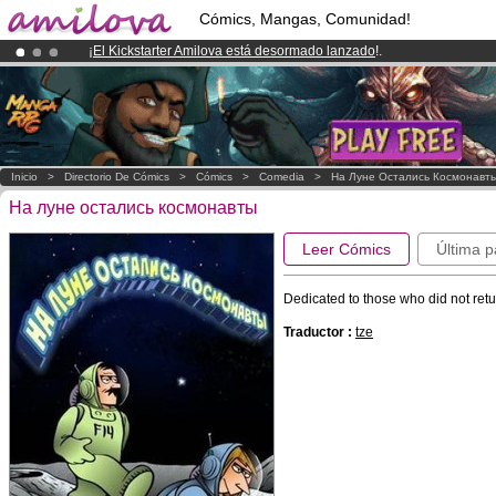
Cómics, Mangas, Comunidad!
¡
El Kickstarter Amilova está desormado lanzado
!.
¡Ya tenemos 100000
miembros
y 1000
Cómics y Mangas!
.
¡Conviertete en Premium por
3.95 euros
al mes!
Hazte Premium ya
Inicio
>
Directorio De Cómics
>
Cómics
>
Comedia
>
На Луне Остались Космонавт
На луне остались космонавты
Leer Cómics
Última p
Dedicated to those who did not retur
Traductor :
tze