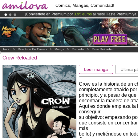
Cómics, Mangas, Comunidad!
¡Conviertete en Premium por
3.95 euros
al mes!
Hazte Premium ya
¡
El Kickstarter Amilova está desormado lanzado
!.
¡Ya tenemos 100000
miembros
y 1000
Cómics y Mangas!
.
Inicio
>
Directorio De Cómics
>
Manga
>
Comedia
>
Crow Reloaded
Crow Reloaded
Leer manga
Última p
Crow es la historia de un c
completamente atraído por
principio, y a pesar de que 
encontrar la manera de atra
Aquí es donde empieza la hi
conseguir
su objetivo: empezando por
que consiste en concentrar 
más
bello) y metiéndose en todo