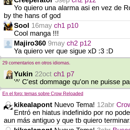
Creeperator
5sep
ch2 p12
Yo quiero una alarma asi en vez de Ro
by the hans of god
Sool
16may
ch1 p10
Cool manga !!!
Majiro360
9may
ch2 p12
Ya quiero ver que sigue xD :3 :D
29 comentarios en otros idiomas.
Yukin
22oct
ch1 p7
'^' C'est dommage qu'on ne puisse pas 
En el foro: temas sobre Crow Reloaded
kikealapont
Nuevo Tema!
12abr
Cro
Entró en hiatus indefinido por no pod
aun más antiguo y que tb quiero terminar.