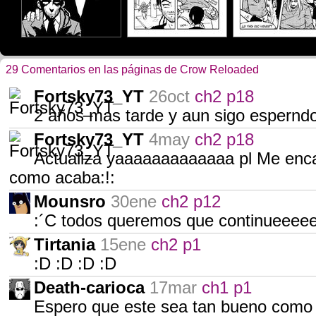
29 Comentarios en las páginas de Crow Reloaded
Fortsky73_YT
26oct
ch2 p18
2 años mas tarde y aun sigo espernd
Fortsky73_YT
4may
ch2 p18
Actualiza yaaaaaaaaaaaaa pl Me encan
como acaba:!:
Mounsro
30ene
ch2 p12
:´C todos queremos que continueeeees 
Tirtania
15ene
ch2 p1
:D :D :D :D
Death-carioca
17mar
ch1 p1
Espero que este sea tan bueno como t