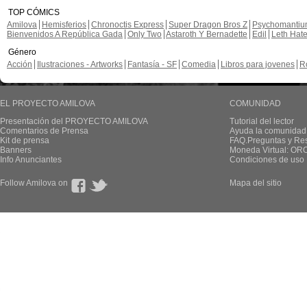
TOP CÓMICS
Amilova
Hemisferios
Chronoctis Express
Super Dragon Bros Z
Psychomanti
Bienvenidos A República Gada
Only Two
Astaroth Y Bernadette
Edil
Leth Hat
Género
Acción
Ilustraciones - Artworks
Fantasía - SF
Comedia
Libros para jovenes
R
EL PROYECTO AMILOVA
COMUNIDAD
Presentación del PROYECTO AMILOVA
Tutorial del lector
Comentarios de Prensa
Ayuda la comunidad
Kit de prensa
FAQ.Preguntas y Re
Banners
Moneda Virtual: OR
Info Anunciantes
Condiciones de uso
Follow Amilova on
Mapa del sitio