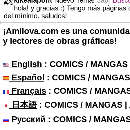
kikealapont
Nuevo Tema!
3abr
Busco
hola! y gracias :) Tengo más páginas 
del mínimo. saludos!
¡Amilova.com es una comunidad 
y lectores de obras gráficas!
English
: COMICS / MANGAS
Español
: COMICS / MANGAS
Français
: COMICS / MANGA
日本語
: COMICS / MANGAS 
Русский
: COMICS / MANGAS