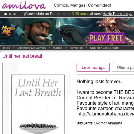
Cómics, Mangas, Comunidad!
¡Conviertete en Premium por
3.95 euros
al mes!
Hazte Premium ya
¡Ya tenemos 100000
miembros
y 1000
Cómics y Mangas!
.
¡
El Kickstarter Amilova está desormado lanzado
!.
Inicio
>
Directorio De Cómics
>
Manga
>
Romance
>
Until Her Last Breath
Until her last breath
Leer manga
Última p
Nothing lasts forever...
I want to become THE BE
Current Residence: Russia 
Favourite style of art: mang
Favourite cartoon character
'
http://akimoriakahana.devi
Dibujante :
AkimoriAkahana