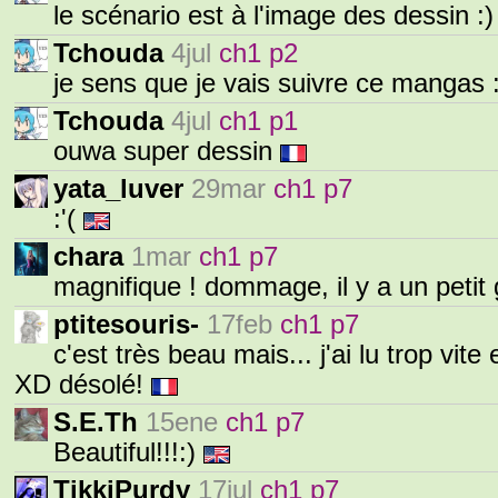
le scénario est à l'image des dessin :
Tchouda
4jul
ch1 p2
je sens que je vais suivre ce mangas
Tchouda
4jul
ch1 p1
ouwa super dessin
yata_luver
29mar
ch1 p7
:'(
chara
1mar
ch1 p7
magnifique ! dommage, il y a un petit
ptitesouris-
17feb
ch1 p7
c'est très beau mais... j'ai lu trop vite
XD désolé!
S.E.Th
15ene
ch1 p7
Beautiful!!!:)
TikkiPurdy
17jul
ch1 p7