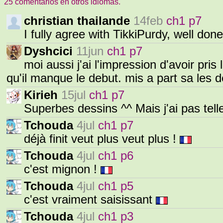
25 comentarios en otros idiomas.
christian thailande
14feb
ch1 p7
I fully agree with TikkiPurdy, well do
Dyshcici
11jun
ch1 p7
moi aussi j'ai l'impression d'avoir pris 
qu'il manque le debut. mis a part sa les 
Kirieh
15jul
ch1 p7
Superbes dessins ^^ Mais j'ai pas telle
Tchouda
4jul
ch1 p7
déjà finit veut plus veut plus !
Tchouda
4jul
ch1 p6
c'est mignon !
Tchouda
4jul
ch1 p5
c'est vraiment saisissant
Tchouda
4jul
ch1 p3