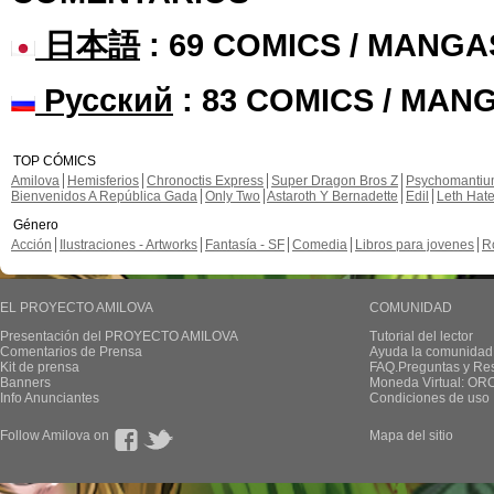
日本語
: 69 COMICS / MANGA
Русский
: 83 COMICS / MAN
TOP CÓMICS
Amilova
Hemisferios
Chronoctis Express
Super Dragon Bros Z
Psychomanti
Bienvenidos A República Gada
Only Two
Astaroth Y Bernadette
Edil
Leth Hat
Género
Acción
Ilustraciones - Artworks
Fantasía - SF
Comedia
Libros para jovenes
R
EL PROYECTO AMILOVA
COMUNIDAD
Presentación del PROYECTO AMILOVA
Tutorial del lector
Comentarios de Prensa
Ayuda la comunidad
Kit de prensa
FAQ.Preguntas y Re
Banners
Moneda Virtual: OR
Info Anunciantes
Condiciones de uso
Follow Amilova on
Mapa del sitio