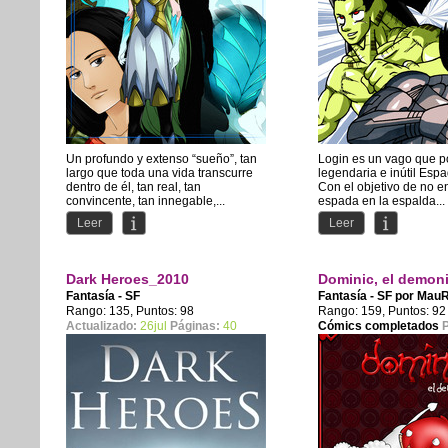
Un profundo y extenso “sueño”, tan
Login es un vago que p
largo que toda una vida transcurre
legendaria e inútil Esp
dentro de él, tan real, tan
Con el objetivo de no en
convincente, tan innegable,...
espada en la espalda...
Leer
Leer
Dark Heroes_2010
Dominic, el demon
Fantasía - SF
Fantasía - SF por
MauR
Rango: 135, Puntos: 98
Rango: 159, Puntos: 92
Actualizado:
26jul
Páginas:
40
Cómics completados