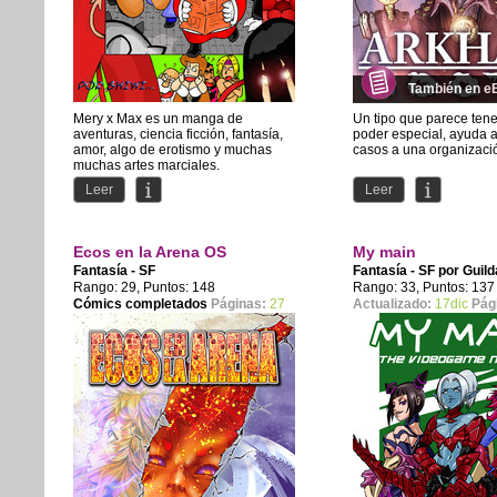
También en e
Mery x Max es un manga de
Un tipo que parece tene
aventuras, ciencia ficción, fantasía,
poder especial, ayuda a
amor, algo de erotismo y muchas
casos a una organizació
muchas artes marciales.
Narra...
Misterios, fantasmas,...
Leer
Leer
Ecos en la Arena OS
My main
Fantasía - SF
Fantasía - SF por
Guil
Rango: 29, Puntos: 148
Rango: 33, Puntos: 137
Cómics completados
Páginas:
27
Actualizado:
17dic
Pág