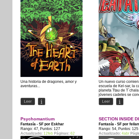
Una historia de dragones, amor y
Un nuevo curso comien
aventuras...
escuela de Kel-sar, la ca
planeta Ttau de T`chala
jóvenes cadetes se cono
Leer
Leer
Psychomantium
SECTION INSIDE D
Fantasía - SF por
Eskhar
Fantasía - SF por
feila
Rango: 47, Puntos: 127
Rango: 54, Puntos: 125
Actualizado:
12feb
Páginas:
62
Actualizado:
4abr
Pági