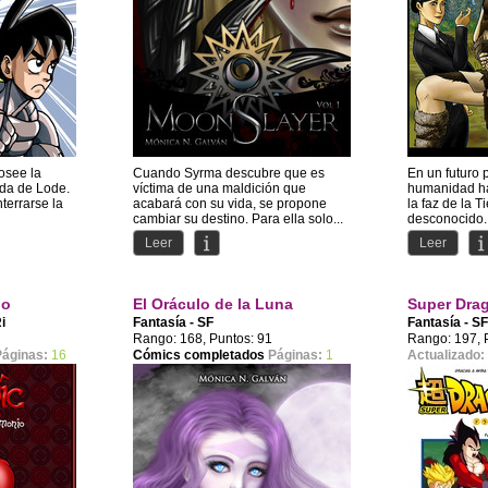
osee la
Cuando Syrma descubre que es
En un futuro p
ada de Lode.
víctima de una maldición que
humanidad ha
terrarse la
acabará con su vida, se propone
la faz de la T
cambiar su destino. Para ella solo...
desconocido. 
Leer
Leer
io
El Oráculo de la Luna
Super Dra
i
Fantasía - SF
Fantasía - S
Rango: 168, Puntos: 91
Rango: 197, 
Páginas:
16
Cómics completados
Páginas:
1
Actualizado: