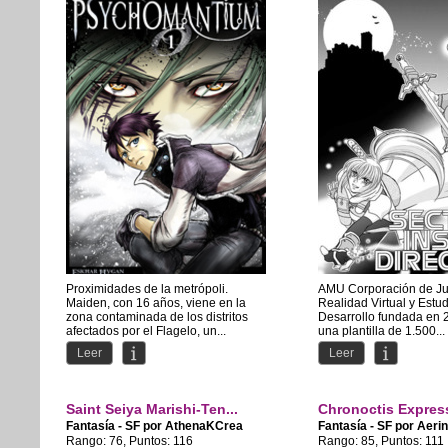
Proximidades de la metrópoli.
AMU Corporación de J
Maiden, con 16 años, viene en la
Realidad Virtual y Estu
zona contaminada de los distritos
Desarrollo fundada en 
afectados por el Flagelo, un...
una plantilla de 1.500...
Leer
Leer
Saint Seiya Marishi-Ten...
Chronoctis Expres
Fantasía - SF por
AthenaKCrea
Fantasía - SF por
Aeri
Rango: 76, Puntos: 116
Rango: 85, Puntos: 111