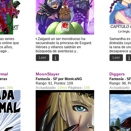
as series
• Zaigard un ser monstruoso ha
Samantha es
s online que
secuestrado la princesa de Eogard.
distraída cu
os años,
Héroes y villanos saldrán en
la rana de un
age...
búsqueda de aventuras y...
desaparece y 
Leer
Leer
rmal
MoonSlayer
Diggers
reras
Fantasía - SF por
MonicaNG
Fantasía - S
Rango: 91, Puntos: 109
Rango: 96, P
nas:
394
Actualizado:
13nov
Páginas:
106
Actualizado: