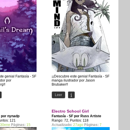
te genial Fantasía - SF
¡¡Descubre este genial Fantasía - SF
dor por
manga ilustrador por Jason
g!!
Brubaker!!
Leer
Electro School Girl
F por
nynadp
Fantasía - SF por
Russ Artiste
untos: 121
Rango: 72, Puntos: 118
30ene
Páginas:
15
Actualizado:
27ago
Páginas:
7