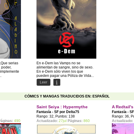
¿Que serias
En e-Dem las Vamps no se
, poder,
alimentan de sangre, sino de sexo.
simplemente
En e-Dem sólo viven los que
..
pueden pagar una Póliza de Vida...
Leer
CÓMICS Y MANGAS TRADUCIDOS EN: ESPAÑOL
Saint Seiya : Hypermythe
A Redtail'
Fantasía - SF por
Delta75
Fantasía - S
Rango: 32, Puntos: 138
Rango: 36, P
Páginas:
490
Actualizado:
27jul
Páginas:
860
Actualizado: