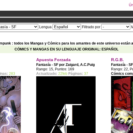
Ún
ium ya
Lengua
Filtrado por
M
ampunk : todos los Mangas y Cómics para los amantes de este universo están a
CÓMICS Y MANGAS EN SU LENGUAJE ORIGINAL: ESPAÑOL
Apuesta Forzada
R.G.B.
Fantasía - SF por
Zaigard
,
A.C.Puig
Fantasía - S
Rango: 15, Puntos: 169
Rango: 22, P
inas:
283
Actualizado:
22feb
Páginas:
37
Cómics com