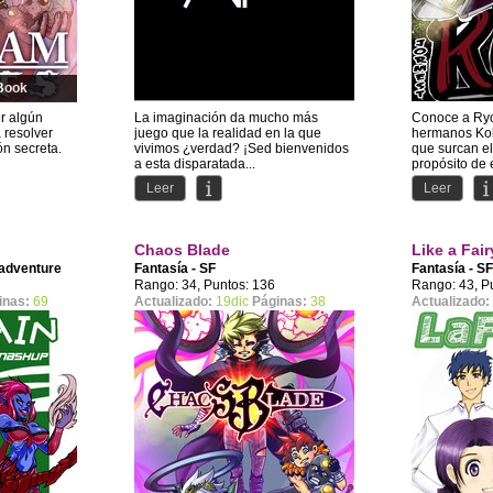
Book
r algún
La imaginación da mucho más
Conoce a Ryok
 resolver
juego que la realidad en la que
hermanos Kol
n secreta.
vivimos ¿verdad? ¡Sed bienvenidos
que surcan el
a esta disparatada...
propósito de e
Leer
Leer
Chaos Blade
Like a Fair
dadventure
Fantasía - SF
Fantasía - S
Aeternallis
Rango: 34, Puntos: 136
Rango: 43, P
inas:
69
Actualizado:
19dic
Páginas:
38
Actualizado: