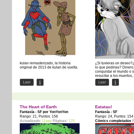
kulan remasterizado, la historia
¿Si tuvieras un deseo?
original de 2013 de kulan de vuelta.
lo que pedirias? Dinero
conquistar el mundo o 
resucitar a los muertos,.
Leer
Leer
The Heart of Earth
Eatatau!
Fantasía - SF por
YonYonYon
Fantasía - SF
Rango: 21, Puntos: 156
Rango: 24, Puntos: 154
Actualizado:
11sep
Páginas:
125
Cómics completados