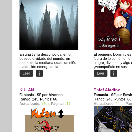
En una tierra desconocida, en un
El pequeño Dominic es
bosque olvidado del mundo, en
fuera de lo común en el 
medio de la mediana edad, un niño
alegre, divertido y algo 
maldecido emerge de la...
¡Acompáñalo en sus...
Leer
Leer
KULAN
Thief Aladino
Fantasía - SF por
Alvenon
Fantasía - SF por
Edwi
Rango: 245, Puntos: 66
Rango: 246, Puntos: 66
Actualizado:
17dic
Páginas:
17
Actualizado:
24jun
Pág