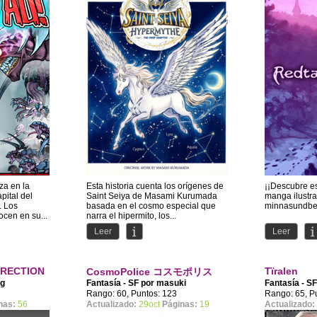
za en la
Esta historia cuenta los orígenes de
¡¡Descubre es
pital del
Saint Seiya de Masami Kurumada
manga ilustra
. Los
basada en el cosmo especial que
minnasundber
cen en su...
narra el hipermito, los...
Leer
Leer
IRECTION
Tïralen
CosmoPolice コスモポリス
ng
Fantasía - SF por
masuki
Fantasía - S
Rango: 60, Puntos: 123
Rango: 65, P
nas:
56
Actualizado:
29oct
Páginas:
19
Actualizado: