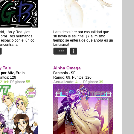
i, Lán y Red, ¡los
Lara descubre por casualidad que
oro! Tres hermanos
su novio le es infiel. ¡Y al mismo
 espacio con el único
tiempo se entera de que ahora es un
ncontrar al...
fantasma!
¡Acompaña a...
Leer
y Tale
Alpha Omega
F por
Aliz
,
Erein
Fantasía - SF
untos: 128
Rango: 69, Puntos: 120
21feb
Páginas:
55
Actualizado:
4dic
Páginas:
39