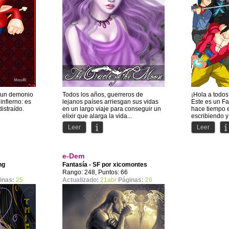
 un demonio
Todos los años, guerreros de
¡Hola a todos
infierno: es
lejanos países arriesgan sus vidas
Este es un F
distraído.
en un largo viaje para conseguir un
hace tiempo 
elixir que alarga la vida...
escribiendo y
que noten...
Leer
Leer
e-Dem
ng
Fantasía - SF por
xicomontes
Rango: 248, Puntos: 66
inas:
25
Actualizado:
21abr
Páginas:
26