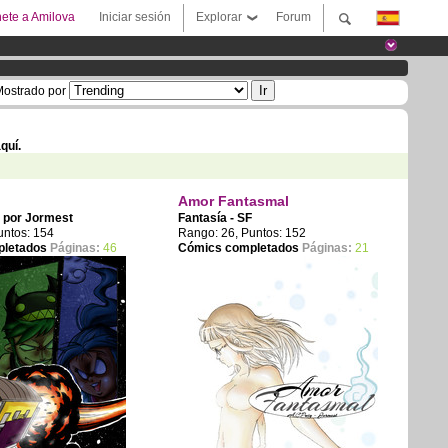
ete a Amilova
Iniciar sesión
Explorar
Forum
ostrado por
quí.
Amor Fantasmal
F por
Jormest
Fantasía - SF
untos: 154
Rango: 26, Puntos: 152
pletados
Páginas:
46
Cómics completados
Páginas:
21