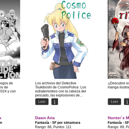
uegos de
Los archivos del Detective
¡¡Descubre es
dio de
Tsukiboshi de CosmoPolice. Los
manga ilustra
2024 y con
extraterrestres con la cabeza del
pescado, las explosiones de...
Leer
Leer
s
Dawn Aria
Hunter´s 
nn
Fantasía - SF por
simamura
Fantasía - S
Rango: 86, Puntos: 111
Rango: 89, P