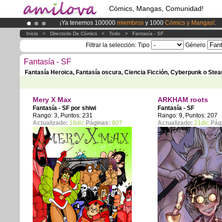
Cómics, Mangas, Comunidad!
¡Ya tenemos 100000
miembros
y 1000
Cómics y Mangas!
.
¡Conviertete en Premium por
3.95 euros
al mes!
Hazte Prem
Inicio
>
Directorio De Cómics
>
Todo
>
Fantasía - SF
¡
El Kickstarter Amilova está desormado lanzado
!.
Filtrar la selección:
Tipo
Género
Fantasía - SF
Fantasía Heroica, Fantasía oscura, Ciencia Ficción, Cyberpunk o Ste
Mery X Max
ARKHAM roots
Fantasía - SF por
shiwi
Fantasía - SF
Rango: 3, Puntos: 231
Rango: 9, Puntos: 207
Actualizado:
18dic
Páginas:
807
Actualizado:
21dic
Pág