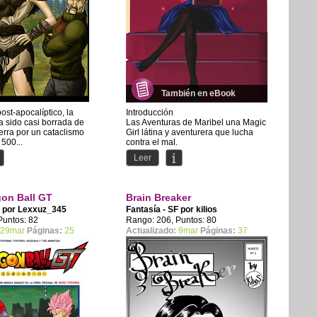
También en eBook
ost-apocalíptico, la
Introducción
 sido casi borrada de
Las Aventuras de Maribel una Magic
ierra por un cataclismo
Girl látina y aventurera que lucha
500...
contra el mal.
Leer
gon Ball GT
Brain Breaker
F por
Lexxuz_345
Fantasía - SF por
kilios
Puntos: 82
Rango: 206, Puntos: 80
29mar
Páginas:
25
Actualizado:
9mar
Páginas:
37