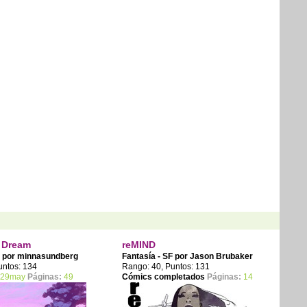
s Dream
reMIND
F por
minnasundberg
Fantasía - SF por
Jason Brubaker
untos: 134
Rango: 40, Puntos: 131
29may
Páginas:
49
Cómics completados
Páginas:
14