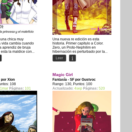
 una chica muy
Una nueva re edición es esta
ya vida cambia cuando
historia. Primer capitulo a Color.
a aprendiz de bruja
Zero, un Proto-Nephilim en
esta la maldice con...
hibernación es perturbado por la...
Leer
Magic Girl
F por
Xion
Fantasía - SF por
Gustvoc
untos: 108
Rango: 130, Puntos: 100
1mar
Páginas:
101
Actualizado:
4sep
Páginas:
520