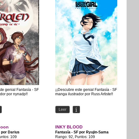
te genial Fantasía - SF
¡¡Descubre este genial Fantasía - SF
dor por nynadp!!
manga ilustrador por Russ Artiste!!
Leer
Moon
INKY BLOOD
F por
Darius
Fantasía - SF por
Ryujin-Sama
untos: 109
Rango: 92, Puntos: 109