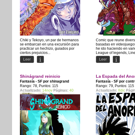
Chiki y Tekoyo, un par de hermanos
Comic que reune divers
se embarcan en una excursión para
basadas en videojuego
practicar un hechizo, guiados por
he ido haciendo en vari
ciertos prejuicios...
League of legends, Line
Leer
Leer
Shinágrand reinicio
La Espada del Ano
Fantasía - SF por
shinagrand
Fantasía - SF por
cont
Rango: 78, Puntos: 115
Rango: 79, Puntos: 115
Actualizado:
14nov
Páginas:
40
Actualizado:
8dic
Pági