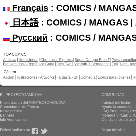
Français
: COMICS / MANGA
日本語
: COMICS / MANGAS 
Русский
: COMICS / MANGAS
TOP CÓMICS
Amilova
Hemisferios
Chronoctis Express
Super Dragon Bros Z
Psychomanti
Bienvenidos A República Gada
Only Two
Astaroth Y Bernadette
Edil
Leth Hat
Género
Acción
Ilustraciones - Artworks
Fantasía - SF
Comedia
Libros para jovenes
R
EL PROYECTO AMILOVA
COMUNIDAD
Presentación del PROYECTO AMILOVA
Tutorial del lector
Comentarios de Prensa
Ayuda la comunidad
Kit de prensa
FAQ.Preguntas y Re
Banners
Moneda Virtual: OR
Info Anunciantes
Condiciones de uso
Follow Amilova on
Mapa del sitio