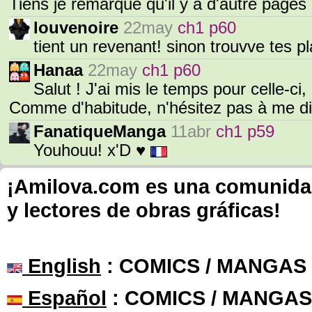
Tiens je remarque qu'il y à d'autre pages
louvenoire
22may
ch1 p60
tient un revenant! sinon trouvve tes p
Hanaa
22may
ch1 p60
Salut ! J'ai mis le temps pour celle-ci,
Comme d'habitude, n'hésitez pas à me d
FanatiqueManga
11abr
ch1 p59
Youhouu! x'D ♥
¡Amilova.com es una comunidad 
y lectores de obras gráficas!
English
: COMICS / MANGAS
Español
: COMICS / MANGAS