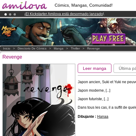
Cómics, Mangas, Comunidad!
¡
El Kickstarter Amilova está desormado lanzado
!.
¡Conviertete en Premium por
3.95 euros
al mes!
Hazte Premium ya
¡Ya tenemos 100000
miembros
y 1000
Cómics y Mangas!
.
Inicio
>
Directorio De Cómics
>
Manga
>
Thriller
>
Revenge
Revenge
Leer manga
Última p
Japon ancien, Suki et Yuki ne peuve
Japon moderne, [...]
Japon futuriste, [...]
Dans tous les cas, il a suffit de qu
Dibujante :
Hanaa