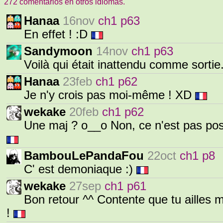
272 comentarios en otros idiomas.
Hanaa
16nov
ch1 p63
En effet ! :D
Sandymoon
14nov
ch1 p63
Voilà qui était inattendu comme sortie
Hanaa
23feb
ch1 p62
Je n'y crois pas moi-même ! XD
wekake
20feb
ch1 p62
Une maj ? o__o Non, ce n'est pas poss
BambouLePandaFou
22oct
ch1 p8
C' est demoniaque :)
wekake
27sep
ch1 p61
Bon retour ^^ Contente que tu ailles m
!