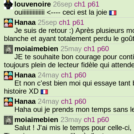
louvenoire
26sep
ch1 p61
ouiiiiiiiiiiiiiii <---- ceci est la joie
Hanaa
25sep
ch1 p61
Je suis de retour :) Après plusieurs 
blanche et ayant totalement perdu le goût
moiaimebien
25may
ch1 p60
JE te souhaite bon courage pour conti
toujours plein de lecteur fidèle qui attende
Hanaa
24may
ch1 p60
Et non c'est bien moi qui essaye tant
histoire XD
Hanaa
24may
ch1 p60
Haha oui je prends mon temps sans le
moiaimebien
23may
ch1 p60
Salut ! J'ai mis le temps pour celle-ci,