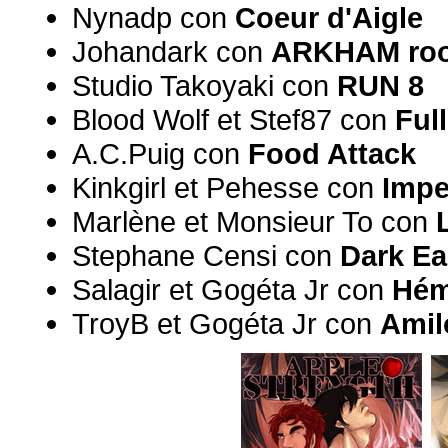
Nynadp con
Coeur d'Aigle
Johandark con
ARKHAM roo
Studio Takoyaki con
RUN 8
Blood Wolf et Stef87 con
Ful
A.C.Puig con
Food Attack
Kinkgirl et Pehesse con
Impe
Marlène et Monsieur To con
Stephane Censi con
Dark Ea
Salagir et Gogéta Jr con
Hém
TroyB et Gogéta Jr con
Amil