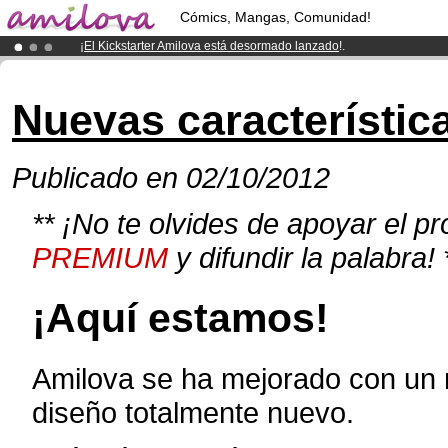
Cómics, Mangas, Comunidad!
¡
El Kickstarter Amilova está desormado lanzado
!.
¡Ya tenemos 100000
miembros
y 1000
Cómics y Mangas!
.
¡Conviertete en Premium por
3.95 euros
al mes!
Hazte Premium ya
Nuevas característic
Publicado en 02/10/2012
** ¡No te olvides de apoyar el p
PREMIUM
y difundir la palabra! 
¡Aquí estamos!
Amilova se ha mejorado con un 
diseño totalmente nuevo.