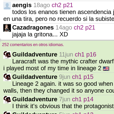
aengis
18ago
ch2 p21
todos los enanos tienen ascendencia j
en una tira, pero no recuerdo si la subist
Cazadragones
14ago
ch2 p21
jajaja la gritona... XD
252 comentarios en otros idiomas.
Guildadventure
11jun
ch1 p16
Laracraft was the mythic crafter dwarf 
i played most of my time in lineage 2
Guildadventure
9jun
ch1 p15
Lineage 2 again. it was so good when 
walls, then they changed it so anyone cou
Guildadventure
7jun
ch1 p14
I think it's obvious that the protagoni