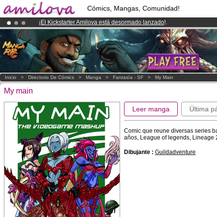
Cómics, Mangas, Comunidad!
¡
El Kickstarter Amilova está desormado lanzado
!.
¡Ya tenemos 100000
miembros
y 1000
Cómics y Mangas!
.
¡Conviertete en Premium por
3.95 euros
al mes!
Hazte Premium ya
Inicio
>
Directorio De Cómics
>
Manga
>
Fantasía - SF
>
My Main
My main
Leer manga
Última p
Comic que reune diversas series b
años, League of legends, Lineage 2,
Dibujante :
Guildadventure