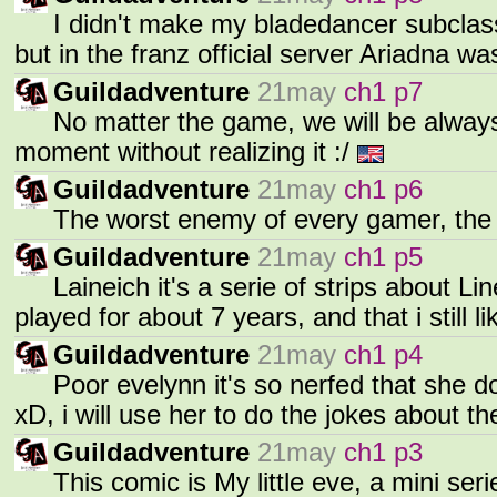
I didn't make my bladedancer subclass 
but in the franz official server Ariadna 
Guildadventure
21may
ch1 p7
No matter the game, we will be always
moment without realizing it :/
Guildadventure
21may
ch1 p6
The worst enemy of every gamer, the
Guildadventure
21may
ch1 p5
Laineich it's a serie of strips about L
played for about 7 years, and that i still l
Guildadventure
21may
ch1 p4
Poor evelynn it's so nerfed that she 
xD, i will use her to do the jokes about 
Guildadventure
21may
ch1 p3
This comic is My little eve, a mini ser