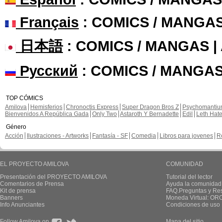
Français
: COMICS / MANGA
日本語
: COMICS / MANGAS 
Русский
: COMICS / MANGAS
TOP CÓMICS
Amilova
Hemisferios
Chronoctis Express
Super Dragon Bros Z
Psychomanti
Bienvenidos A República Gada
Only Two
Astaroth Y Bernadette
Edil
Leth Hat
Género
Acción
Ilustraciones - Artworks
Fantasía - SF
Comedia
Libros para jovenes
R
EL PROYECTO AMILOVA
COMUNIDAD
Presentación del PROYECTO AMILOVA
Tutorial del lector
Comentarios de Prensa
Ayuda la comunidad
Kit de prensa
FAQ.Preguntas y Re
Banners
Moneda Virtual: OR
Info Anunciantes
Condiciones de uso
Follow Amilova on
Mapa del sitio