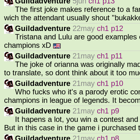
Guildadventure
5jun
ch1 p13
The first joke makes reference to a f
wich the attendant usually shout "bukakk
Guildadventure
22may
ch1 p12
Tristana and Lulu are good examples of
champions xD
Guildadventure
21may
ch1 p11
The joke of orianna was originally mad
to translate, so dont think about it too 
Guildadventure
21may
ch1 p10
Who fucks who it's a parody erotic com
champions in league of legends. It beco
Guildadventure
21may
ch1 p9
It hapens a lot, you win a contest and 
But in this case in the game i purchased 
Guildadventure
21may
ch1 p8