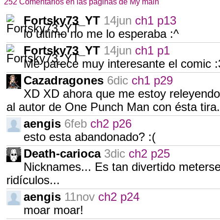
252 Comentarios en las páginas de My main
Fortsky73_YT
14jun
ch1 p13
lo ultimo no me lo esperaba :^
Fortsky73_YT
14jun
ch1 p1
Me parece muy interesante el comic :
Cazadragones
6dic
ch1 p29
XD XD ahora que me estoy releyendo es
al autor de One Punch Man con ésta tira...
aengis
6feb
ch2 p26
esto esta abandonado? :(
Death-carioca
3dic
ch2 p25
Nicknames... Es tan divertido meters
ridículos...
aengis
11nov
ch2 p24
moar moar!