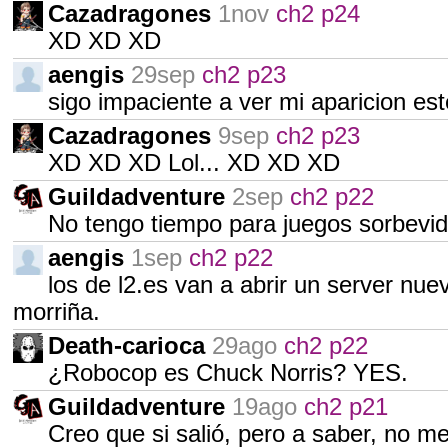
Cazadragones
1nov
ch2 p24
XD XD XD
aengis
29sep
ch2 p23
sigo impaciente a ver mi aparicion est
Cazadragones
9sep
ch2 p23
XD XD XD Lol... XD XD XD
Guildadventure
2sep
ch2 p22
No tengo tiempo para juegos sorbevi
aengis
1sep
ch2 p22
los de l2.es van a abrir un server nuevo
morriña.
Death-carioca
29ago
ch2 p22
¿Robocop es Chuck Norris? YES.
Guildadventure
19ago
ch2 p21
Creo que si salió, pero a saber, no m