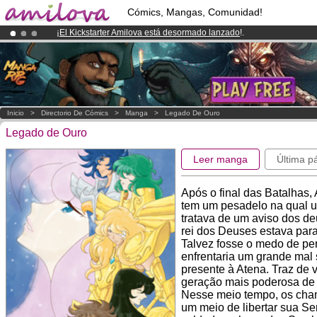
Cómics, Mangas, Comunidad!
¡
El Kickstarter Amilova está desormado lanzado
!.
¡Conviertete en Premium por
3.95 euros
al mes!
Hazte Premium ya
¡Ya tenemos 100000
miembros
y 1000
Cómics y Mangas!
.
Inicio
>
Directorio De Cómics
>
Manga
>
Legado De Ouro
Legado de Ouro
Leer manga
Última p
Após o final das Batalhas
tem um pesadelo na qual u
tratava de um aviso dos d
rei dos Deuses estava para 
Talvez fosse o medo de per
enfrentaria um grande mal
presente à Atena. Traz de 
geração mais poderosa de C
Nesse meio tempo, os cha
um meio de libertar sua S