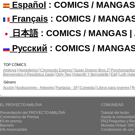
Español
: COMICS / MANGAS
Français
: COMICS / MANGA
日本語
: COMICS / MANGAS 
Русский
: COMICS / MANGAS
TOP CÓMICS
Amilova
Hemisferios
Chronoctis Express
Super Dragon Bros Z
Psychomanti
Bienvenidos A República Gada
Only Two
Astaroth Y Bernadette
Edil
Leth Hat
Género
Acción
Ilustraciones - Artworks
Fantasía - SF
Comedia
Libros para jovenes
R
EL PROYECTO AMILOVA
COMUNIDAD
Presentación del PROYECTO AMILOVA
Tutorial del lector
Comentarios de Prensa
Ayuda la comunidad
Kit de prensa
FAQ.Preguntas y Re
Banners
Moneda Virtual: OR
Info Anunciantes
Condiciones de uso