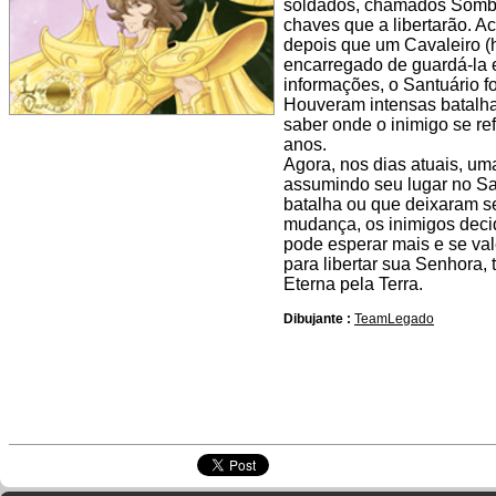
soldados, chamados Sombri
chaves que a libertarão. 
depois que um Cavaleiro (h
encarregado de guardá-la 
informações, o Santuário f
Houveram intensas batalha
saber onde o inimigo se re
anos.
Agora, nos dias atuais, um
assumindo seu lugar no Sa
batalha ou que deixaram s
mudança, os inimigos decid
pode esperar mais e se val
para libertar sua Senhora,
Eterna pela Terra.
Dibujante :
TeamLegado