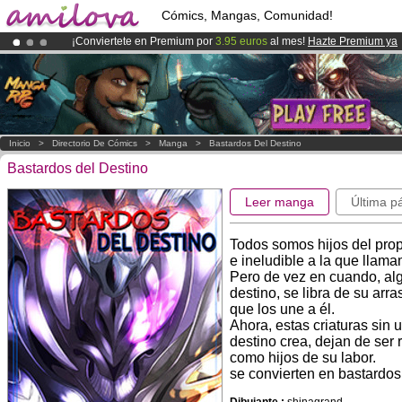
Cómics, Mangas, Comunidad!
¡Conviertete en Premium por
3.95 euros
al mes!
Hazte Premium ya
¡
El Kickstarter Amilova está desormado lanzado
!.
¡Ya tenemos 100000
miembros
y 1000
Cómics y Mangas!
.
Inicio
>
Directorio De Cómics
>
Manga
>
Bastardos Del Destino
Bastardos del Destino
Leer manga
Última p
Todos somos hijos del propó
e ineludible a la que llama
Pero de vez en cuando, al
destino, se libra de su arr
que los une a él.
Ahora, estas criaturas sin 
destino crea, dejan de ser 
como hijos de su labor.
se convierten en bastardos 