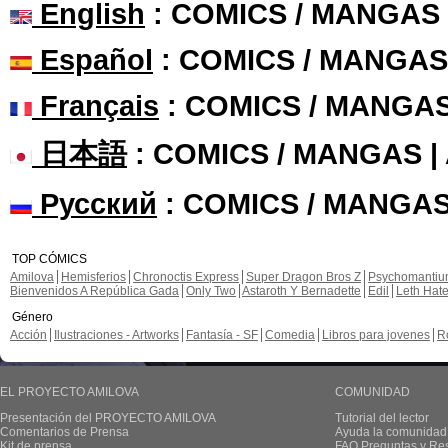
English
: COMICS / MANGAS
Español
: COMICS / MANGAS
Français
: COMICS / MANGA
日本語
: COMICS / MANGAS 
Русский
: COMICS / MANGAS
TOP CÓMICS
Amilova
Hemisferios
Chronoctis Express
Super Dragon Bros Z
Psychomanti
Bienvenidos A República Gada
Only Two
Astaroth Y Bernadette
Edil
Leth Hat
Género
Acción
Ilustraciones - Artworks
Fantasía - SF
Comedia
Libros para jovenes
R
EL PROYECTO AMILOVA
COMUNIDAD
Presentación del PROYECTO AMILOVA
Tutorial del lector
Comentarios de Prensa
Ayuda la comunidad
Kit de prensa
FAQ.Preguntas y Re