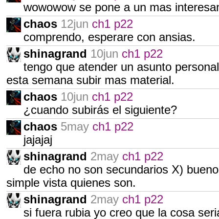
wowowow se pone a un mas interesa
chaos
12jun
ch1 p22
comprendo, esperare con ansias.
shinagrand
10jun
ch1 p22
tengo que atender un asunto personal
esta semana subir mas material.
chaos
10jun
ch1 p22
¿cuando subirás el siguiente?
chaos
5may
ch1 p22
jajajaj
shinagrand
2may
ch1 p22
de echo no son secundarios X) bueno d
simple vista quienes son.
shinagrand
2may
ch1 p22
si fuera rubia yo creo que la cosa seri