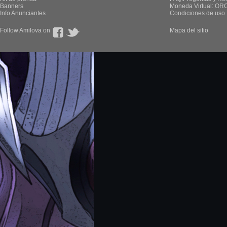
Banners
Moneda Virtual: OR
Info Anunciantes
Condiciones de uso
Follow Amilova on
Mapa del sitio