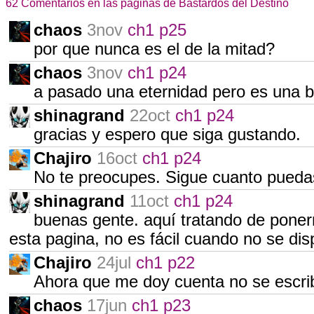
62 Comentarios en las páginas de Bastardos del Destino
chaos
3nov
ch1 p25
por que nunca es el de la mitad?
chaos
3nov
ch1 p24
a pasado una eternidad pero es una b
shinagrand
22oct
ch1 p24
gracias y espero que siga gustando.
Chajiro
16oct
ch1 p24
No te preocupes. Sigue cuanto puedas
shinagrand
11oct
ch1 p24
buenas gente. aquí tratando de poner
esta pagina, no es fácil cuando no se d
Chajiro
24jul
ch1 p22
Ahora que me doy cuenta no se escr
chaos
17jun
ch1 p23