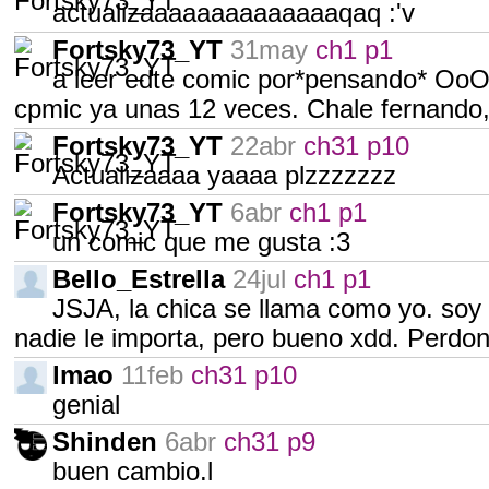
actualizaaaaaaaaaaaaaaqaq :'v
Fortsky73_YT
31may
ch1 p1
a leer edte comic por*pensando* OoO
cpmic ya unas 12 veces. Chale fernando
Fortsky73_YT
22abr
ch31 p10
Actualizaaaa yaaaa plzzzzzzz
Fortsky73_YT
6abr
ch1 p1
un comic que me gusta :3
Bello_Estrella
24jul
ch1 p1
JSJA, la chica se llama como yo. soy
nadie le importa, pero bueno xdd. Perdon
lmao
11feb
ch31 p10
genial
Shinden
6abr
ch31 p9
buen cambio.l