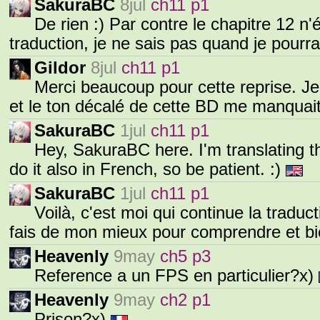
SakuraBC
8jul
ch11 p1
De rien :) Par contre le chapitre 12 n
traduction, je ne sais pas quand je pourrai
Gildor
8jul
ch11 p1
Merci beaucoup pour cette reprise. J
et le ton décalé de cette BD me manquai
SakuraBC
1jul
ch11 p1
Hey, SakuraBC here. I'm translating th
do it also in French, so be patient. :)
SakuraBC
1jul
ch11 p1
Voilà, c'est moi qui continue la trad
fais de mon mieux pour comprendre et bie
Heavenly
9may
ch5 p3
Reference a un FPS en particulier?x)
Heavenly
9may
ch2 p1
Prison?x)