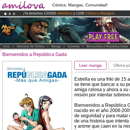
Cómics, Mangas, Comunidad!
¡Ya tenemos 134393
miembros
y 1208
Cómics y Mangas!
.
¡Conviertete en Premium por
3.95 euros
al mes!
Hazte Premium ya
¡
El Kickstarter Amilova está desormado lanzado
!.
Inicio
>
Directorio De Cómics
>
Manga
>
Comedia
>
Bienvenidos A República Gada
Bienvenidos a República Gada
Leer manga
Última p
Estrella es una friki de 1
se tiene que bancar a su per
amiga celosa y ahora a s
misión por intentar sobreviv
Bienvenidos a República G
nacido en el año 2008-2009
de seguridad y para matar e
de una historia que intenta
y anime que caen en la mis