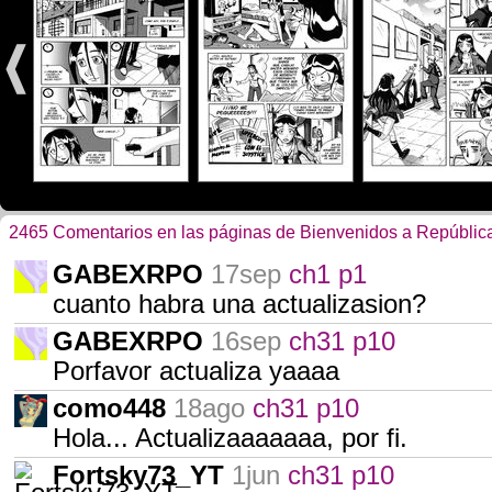
2465 Comentarios en las páginas de Bienvenidos a Repúbli
GABEXRPO
17sep
ch1 p1
cuanto habra una actualizasion?
GABEXRPO
16sep
ch31 p10
Porfavor actualiza yaaaa
como448
18ago
ch31 p10
Hola... Actualizaaaaaaa, por fi.
Fortsky73_YT
1jun
ch31 p10