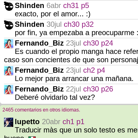
Shinden
6abr
ch31 p5
exacto, por el amor... :)
Shinden
30jul
ch30 p32
por fin, ya empezaba a preocuparme :
Fernando_Biz
23jul
ch30 p24
Es cuando el propio manga hace refer
caso son concientes de que son personaje
Fernando_Biz
23jul
ch2 p4
Lo mejor para arrancar una mañana.
Fernando_Biz
22jul
ch30 p26
Deberé olvidarlo tal vez?
2465 comentarios en otros idiomas.
lupetto
20abr
ch1 p1
Traducir màs que un solo testo es me