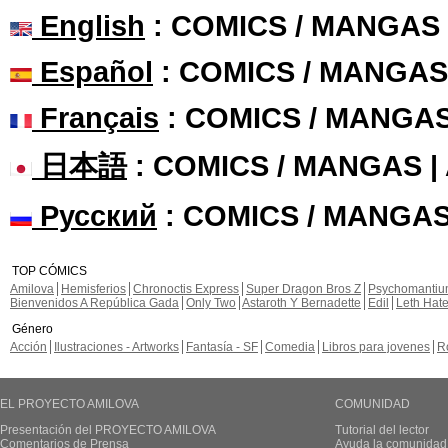
English
: COMICS / MANGAS
Español
: COMICS / MANGAS
Français
: COMICS / MANGA
日本語
: COMICS / MANGAS 
Русский
: COMICS / MANGAS
TOP CÓMICS
Amilova
Hemisferios
Chronoctis Express
Super Dragon Bros Z
Psychomanti
Bienvenidos A República Gada
Only Two
Astaroth Y Bernadette
Edil
Leth Hat
Género
Acción
Ilustraciones - Artworks
Fantasía - SF
Comedia
Libros para jovenes
R
EL PROYECTO AMILOVA
COMUNIDAD
Presentación del PROYECTO AMILOVA
Tutorial del lector
Comentarios de Prensa
Ayuda la comunidad