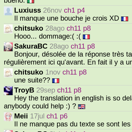
bueno.
Luxiuss
26nov
ch1 p4
Il manque une bouche je crois XD
chitsuko
28ago
ch11 p8
Hooo... dommage:( :(
SakuraBC
28ago
ch11 p8
Bonjour, désolée de la réponse très ta
régulièrement ici qu'avant. En fait il y a 
chitsuko
1nov
ch11 p8
une suite??
TroyB
29sep
ch11 p8
Hey the translation in english is so d
anybody could help :) ?
Meii
17jul
ch1 p6
Il ne manque pas du texte se sont le