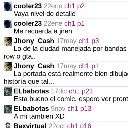
cooler23
22ene
ch1 p2
Vaya nivel de detalle
cooler23
22ene
ch1 p1
Me recuerda a jiren
Jhony_Cash
17may
ch1 p3
Lo de la ciudad manejada por bandas 
row o gta..
Jhony_Cash
17may
ch1 p1
La portada está realmente bien dibuj
historía que tal...
ELbabotas
17dic
ch1 p21
Esta bueno el comic, espero ver pron
ELbabotas
9nov
ch1 p13
A mi tambien XD
Baxvirtual
22oct
ch1 p16