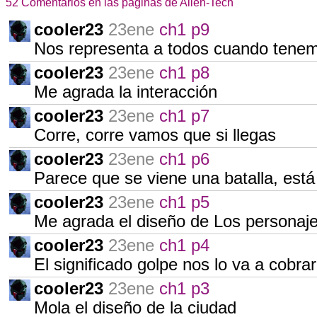
52 Comentarios en las páginas de Alien-Tech
cooler23
23ene
ch1 p9
Nos representa a todos cuando tenem
cooler23
23ene
ch1 p8
Me agrada la interacción
cooler23
23ene
ch1 p7
Corre, corre vamos que si llegas
cooler23
23ene
ch1 p6
Parece que se viene una batalla, est
cooler23
23ene
ch1 p5
Me agrada el diseño de Los personaj
cooler23
23ene
ch1 p4
El significado golpe nos lo va a cobra
cooler23
23ene
ch1 p3
Mola el diseño de la ciudad