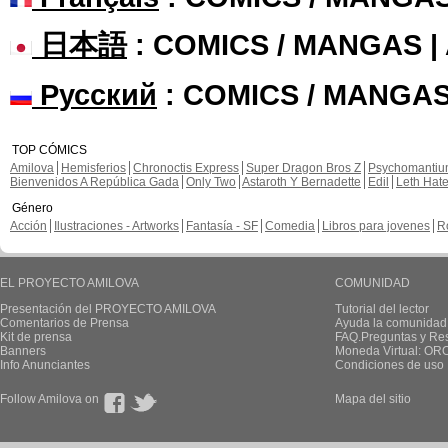
日本語
: COMICS / MANGAS 
Русский
: COMICS / MANGAS
TOP CÓMICS
Amilova
Hemisferios
Chronoctis Express
Super Dragon Bros Z
Psychomanti
Bienvenidos A República Gada
Only Two
Astaroth Y Bernadette
Edil
Leth Hat
Género
Acción
Ilustraciones - Artworks
Fantasía - SF
Comedia
Libros para jovenes
R
EL PROYECTO AMILOVA
COMUNIDAD
Presentación del PROYECTO AMILOVA
Tutorial del lector
Comentarios de Prensa
Ayuda la comunidad
Kit de prensa
FAQ.Preguntas y Re
Banners
Moneda Virtual: OR
Info Anunciantes
Condiciones de uso
Follow Amilova on
Mapa del sitio