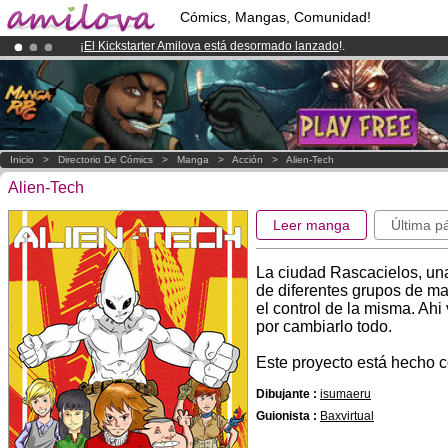
Cómics, Mangas, Comunidad!
¡
El Kickstarter Amilova está desormado lanzado
!.
¡Conviertete en Premium por
3.95 euros
al mes!
Hazte Premium ya
¡Ya tenemos 100000
miembros
y 1000
Cómics y Mangas!
.
Inicio
>
Directorio De Cómics
>
Manga
>
Acción
>
Alien-Tech
Alien-Tech
Leer manga
Última p
La ciudad Rascacielos, una 
de diferentes grupos de maf
el control de la misma. Ahi
por cambiarlo todo.
Este proyecto está hecho 
Dibujante :
isumaeru
Guionista :
Baxvirtual