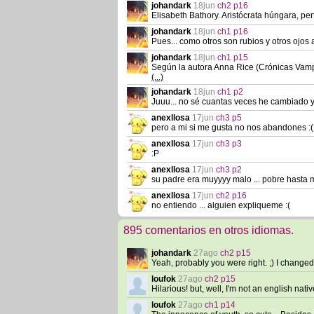
johandark
18jun
ch2 p16
Elisabeth Bathory. Aristócrata húngara, pe
johandark
18jun
ch1 p16
Pues... como otros son rubios y otros ojos 
johandark
18jun
ch1 p15
Según la autora Anna Rice (Crónicas Vampí
(...)
johandark
18jun
ch1 p2
Juuu... no sé cuantas veces he cambiado ya
anexllosa
17jun
ch3 p5
pero a mi si me gusta no nos abandones :(
anexllosa
17jun
ch3 p3
:P
anexllosa
17jun
ch3 p2
su padre era muyyyy malo ... pobre hasta
anexllosa
17jun
ch2 p16
no entiendo ... alguien expliqueme :(
895 comentarios en otros idiomas.
johandark
27ago
ch2 p15
Yeah, probably you were right. ;) I changed
loufok
27ago
ch2 p15
Hilarious! but, well, I'm not an english na
loufok
27ago
ch1 p14