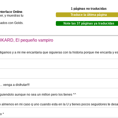
1 páginas no traducidas
nterface Online
.
Traduce la última página
er, y muestras tu
sados con Golds.
Note las 37 páginas ya traducidas
LUKARD, El pequeño vampiro
digamos y a mi me encantaria que siguieras con la historia porque me encanta y e
. venga a disfrutar!!!
iguiendolo aunque no sea un millon pero los tienes ^^
do o almenos en mi caso q uno cuando esta en la U y tienes pocos seguidores te de
o *