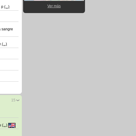
Ver más
a p
(...)
a sangre
 e
(...)
15
ou
(...)