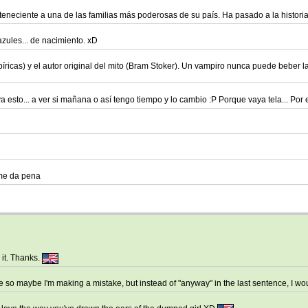
rteneciente a una de las familias más poderosas de su país. Ha pasado a la histori
azules... de nacimiento. xD
ricas) y el autor original del mito (Bram Stoker). Un vampiro nunca puede beber l
 esto... a ver si mañana o así tengo tiempo y lo cambio :P Porque vaya tela... Por
 me da pena
 it. Thanks.
tive so maybe I'm making a mistake, but instead of "anyway" in the last sentence, I w