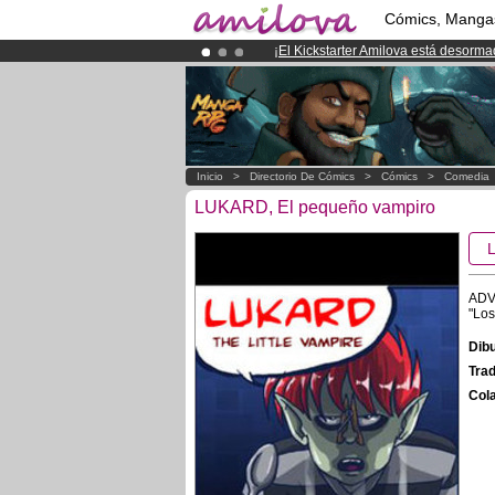
Cómics, Manga
¡
El Kickstarter Amilova está desorm
¡Conviertete en Premium por
3.95 e
¡Ya tenemos 134393
miembros
y 12
Inicio
>
Directorio De Cómics
>
Cómics
>
Comedia
LUKARD, El pequeño vampiro
ADV
"Los
Dibu
Trad
Cola