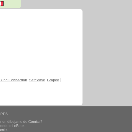
Blind Connection
Sethxfaye
Graped
ORES
r un dibujante de Cómics?
 vende mi eBook
ómics