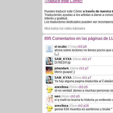
¡Traduce este Cómic!
Puedes traducir este Cómic
a través de nuestra i
Traduciendo ayudas a los artistas a darse a conoc
interés y gratitud.
Los traductores dedicados pueden ser recompen
Mira todos los video tutoriales
895 Comentarios en las páginas de 
el oculto
17may
ch3 p5
ahora sobre lectores no tienes pocos que 
(...)
SAM_KYXA
10ene
ch1 p7
DI RES!!! jiji
johandark
10ene
ch1 p7
Merci guapa! ;)
SAM_KYXA
10ene
ch1 p7
Ya hay alguna pagina traducida al Catalán..
anexllosa
25nov
ch3 p5
sii es verdad ,tienes a muchas personas s
wen
24nov
ch3 p5
si q malll es buena tu historia yo entien
anexllosa
20jun
ch2 p16
genial 630 muertos es asmbroso y brutal * 