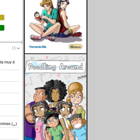
15
sta muy d
sanimas
(...)