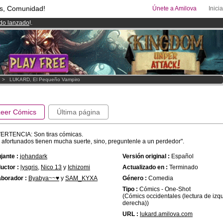
s, Comunidad!
Únete a Amilova
Inici
ado lanzado
!.
uros
al mes!
Hazte Premium ya
08
Cómics y Mangas!
.
>
LUKARD, El Pequeño Vampiro
Leer Cómics
Última página
ERTENCIA: Son tiras cómicas.
 afortunados tienen mucha suerte, sino, preguntenle a un perdedor".
jante :
johandark
Versión original :
Español
uctor :
lysgris
,
Nico 13
y
Ichizomi
Actualizado en :
Terminado
borador :
Byabya~~♥
y
SAM_KYXA
Género :
Comedia
Tipo :
Cómics - One-Shot
(Cómics occidentales (lectura de izq
derecha))
URL :
lukard.amilova.com