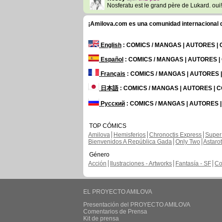
Nosferatu est le grand père de Lukard. ou
¡Amilova.com es una comunidad internacional de
English
: COMICS / MANGAS | AUTORES |
Español
: COMICS / MANGAS | AUTORES 
Français
: COMICS / MANGAS | AUTORES
日本語
: COMICS / MANGAS | AUTORES |
Русский
: COMICS / MANGAS | AUTORES 
TOP CÓMICS
Amilova
Hemisferios
Chronoctis Express
Super
Bienvenidos A República Gada
Only Two
Astaro
Género
Acción
Ilustraciones - Artworks
Fantasía - SF
Co
EL PROYECTO AMILOVA
Presentación del PROYECTO AMILOVA
Comentarios de Prensa
Kit de prensa