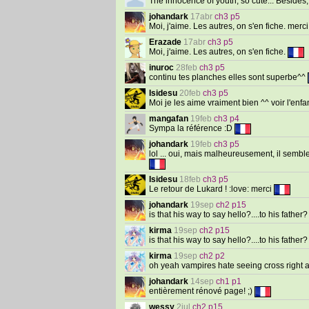
The innocence of youth, so cute... Besides
johandark
17abr
ch3 p5
Moi, j'aime. Les autres, on s'en fiche. merci
Erazade
17abr
ch3 p5
Moi, j'aime. Les autres, on s'en fiche.
inuroc
28feb
ch3 p5
continu tes planches elles sont superbe^^
Isidesu
20feb
ch3 p5
Moi je les aime vraiment bien ^^ voir l'enfa
mangafan
19feb
ch3 p4
Sympa la référence :D
johandark
19feb
ch3 p5
lol ... oui, mais malheureusement, il semb
Isidesu
18feb
ch3 p5
Le retour de Lukard ! :love: merci
johandark
19sep
ch2 p15
is that his way to say hello?....to his fath
kirma
19sep
ch2 p15
is that his way to say hello?....to his father
kirma
19sep
ch2 p2
oh yeah vampires hate seeing cross right an
johandark
14sep
ch1 p1
entièrement rénové page! ;)
wessy
2jul
ch2 p15