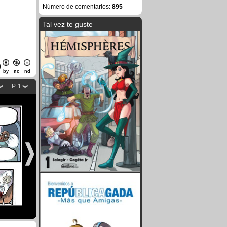
Número de comentarios:
895
Tal vez te guste
by
nc
nd
P. 1