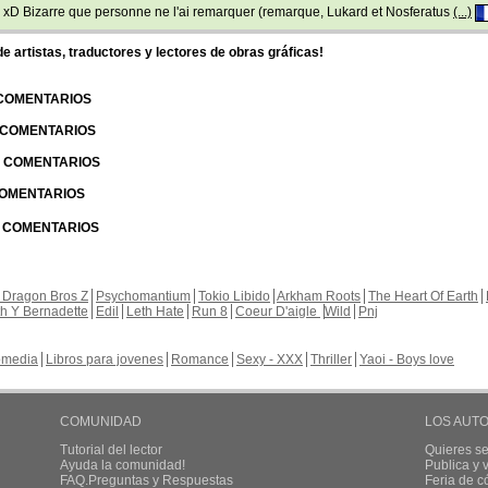
i! xD Bizarre que personne ne l'ai remarquer (remarque, Lukard et Nosferatus
(...)
 artistas, traductores y lectores de obras gráficas!
 COMENTARIOS
| COMENTARIOS
 | COMENTARIOS
 COMENTARIOS
| COMENTARIOS
 Dragon Bros Z
Psychomantium
Tokio Libido
Arkham Roots
The Heart Of Earth
th Y Bernadette
Edil
Leth Hate
Run 8
Coeur D'aigle
Wild
Pnj
media
Libros para jovenes
Romance
Sexy - XXX
Thriller
Yaoi - Boys love
COMUNIDAD
LOS AUT
Tutorial del lector
Quieres se
Ayuda la comunidad!
Publica y
FAQ.Preguntas y Respuestas
Feria de c