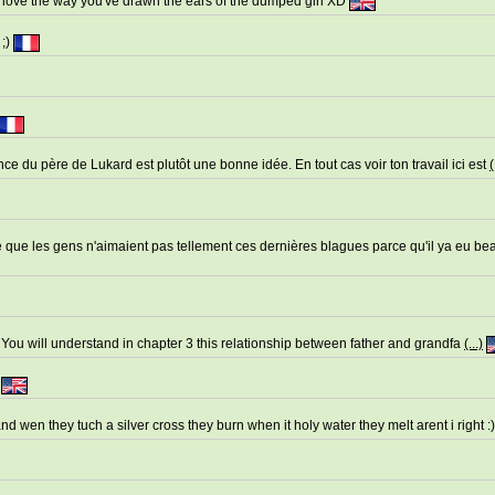
, love the way you've drawn the ears of the dumped girl XD
 ;)
nce du père de Lukard est plutôt une bonne idée. En tout cas voir ton travail ici est
(
le que les gens n'aimaient pas tellement ces dernières blagues parce qu'il ya eu b
er? You will understand in chapter 3 this relationship between father and grandfa
(...)
?
d wen they tuch a silver cross they burn when it holy water they melt arent i right :