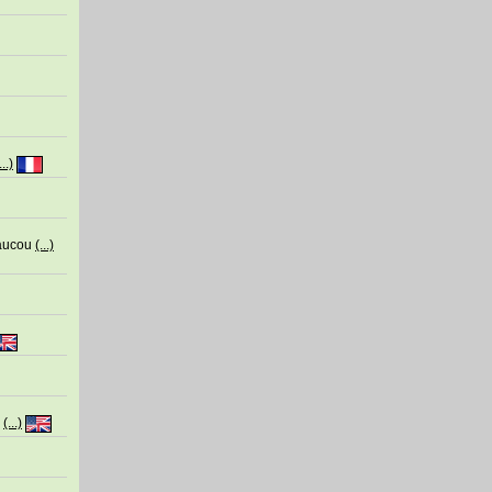
...)
eaucou
(...)
)
(...)