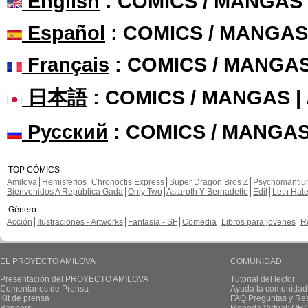
English
: COMICS / MANGAS
Español
: COMICS / MANGAS
Français
: COMICS / MANGA
日本語
: COMICS / MANGAS 
Русский
: COMICS / MANGAS
TOP CÓMICS
Amilova
Hemisferios
Chronoctis Express
Super Dragon Bros Z
Psychomanti
Bienvenidos A República Gada
Only Two
Astaroth Y Bernadette
Edil
Leth Hat
Género
Acción
Ilustraciones - Artworks
Fantasía - SF
Comedia
Libros para jovenes
R
EL PROYECTO AMILOVA
COMUNIDAD
Presentación del PROYECTO AMILOVA
Tutorial del lector
Comentarios de Prensa
Ayuda la comunidad
Kit de prensa
FAQ.Preguntas y Re