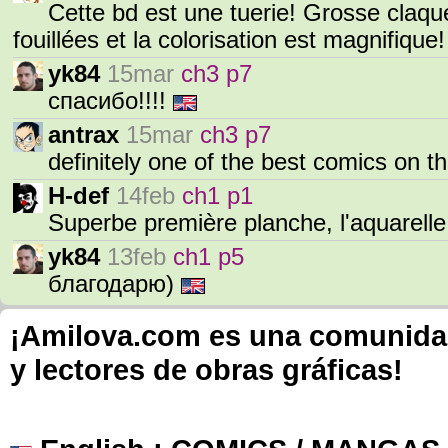
Cette bd est une tuerie! Grosse claqu
fouillées et la colorisation est magnifique
yk84
15mar
ch3 p7
спасибо!!!!
antrax
15mar
ch3 p7
definitely one of the best comics on th
H-def
14feb
ch1 p1
Superbe première planche, l'aquarelle
yk84
13feb
ch1 p5
благодарю)
¡Amilova.com es una comunidad 
y lectores de obras gráficas!