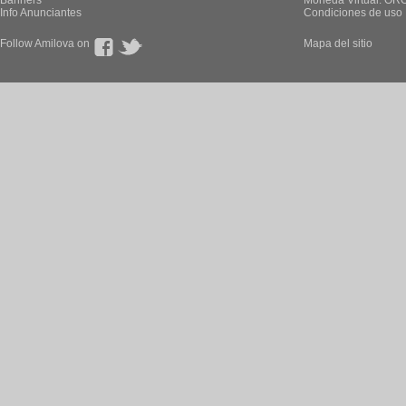
Banners
Moneda Virtual: OR
Info Anunciantes
Condiciones de uso
Follow Amilova on
Mapa del sitio