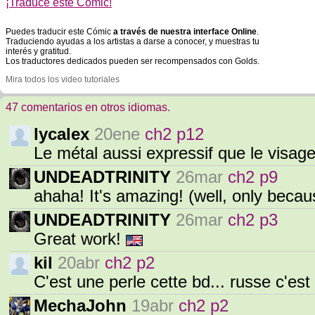
¡Traduce este Cómic!
Puedes traducir este Cómic
a través de nuestra interface Online
.
Traduciendo ayudas a los artistas a darse a conocer, y muestras tu
interés y gratitud.
Los traductores dedicados pueden ser recompensados con Golds.
Mira todos los video tutoriales
47 comentarios en otros idiomas.
lycalex
20ene
ch2 p12
Le métal aussi expressif que le visage
UNDEADTRINITY
26mar
ch2 p9
ahaha! It's amazing! (well, only becaus
UNDEADTRINITY
26mar
ch2 p3
Great work!
kil
20abr
ch2 p2
C'est une perle cette bd... russe c'es
MechaJohn
19abr
ch2 p2