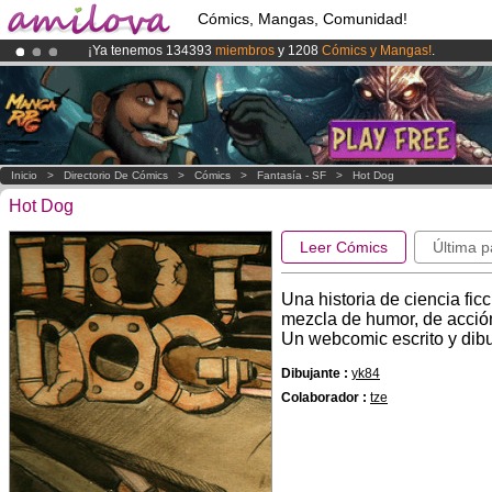
Cómics, Mangas, Comunidad!
¡Ya tenemos 134393
miembros
y 1208
Cómics y Mangas!
.
¡
El Kickstarter Amilova está desormado lanzado
!.
¡Conviertete en Premium por
3.95 euros
al mes!
Hazte Premium ya
Inicio
>
Directorio De Cómics
>
Cómics
>
Fantasía - SF
>
Hot Dog
Hot Dog
Leer Cómics
Última p
Una historia de ciencia fi
mezcla de humor, de acción
Un webcomic escrito y dibu
Dibujante :
yk84
Colaborador :
tze