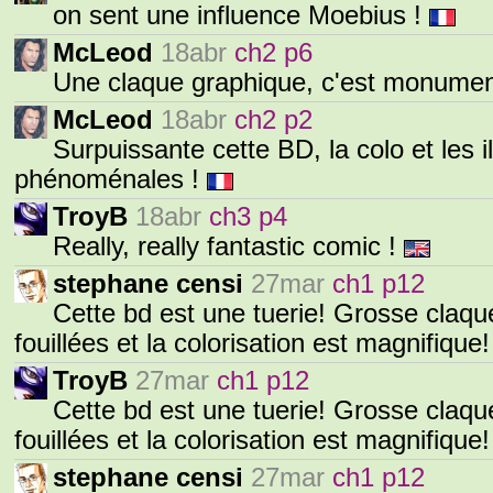
on sent une influence Moebius !
McLeod
18abr
ch2 p6
Une claque graphique, c'est monument
McLeod
18abr
ch2 p2
Surpuissante cette BD, la colo et les il
phénoménales !
TroyB
18abr
ch3 p4
Really, really fantastic comic !
stephane censi
27mar
ch1 p12
Cette bd est une tuerie! Grosse claqu
fouillées et la colorisation est magnifique
TroyB
27mar
ch1 p12
Cette bd est une tuerie! Grosse claqu
fouillées et la colorisation est magnifiqu
stephane censi
27mar
ch1 p12