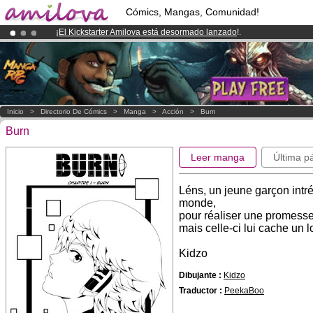
Cómics, Mangas, Comunidad!
¡
El Kickstarter Amilova está desormado lanzado
!.
¡Conviertete en Premium por
3.95 euros
al mes!
Hazte Premium ya
¡Ya tenemos 100000
miembros
y 1000
Cómics y Mangas!
.
Inicio
>
Directorio De Cómics
>
Manga
>
Acción
>
Burn
Burn
Leer manga
Última p
Léns, un jeune garçon intré
monde,
pour réaliser une promesse 
mais celle-ci lui cache un 
Kidzo
Dibujante :
Kidzo
Traductor :
PeekaBoo