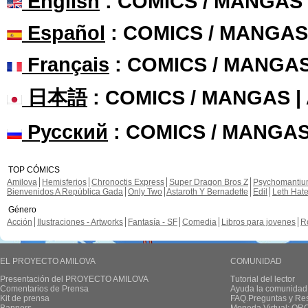
English
: COMICS / MANGAS
Español
: COMICS / MANGAS
Français
: COMICS / MANGA
日本語
: COMICS / MANGAS 
Русский
: COMICS / MANGAS
TOP CÓMICS
Amilova
Hemisferios
Chronoctis Express
Super Dragon Bros Z
Psychomanti
Bienvenidos A República Gada
Only Two
Astaroth Y Bernadette
Edil
Leth Hat
Género
Acción
Ilustraciones - Artworks
Fantasía - SF
Comedia
Libros para jovenes
R
EL PROYECTO AMILOVA
COMUNIDAD
Presentación del PROYECTO AMILOVA
Tutorial del lector
Comentarios de Prensa
Ayuda la comunidad
Kit de prensa
FAQ.Preguntas y Re