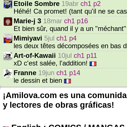
Etoile Sombre
19abr
ch1 p2
Héhé! Ca promet! (tant qu'il ne se ca
Marie-j 3
18mar
ch1 p16
Et bien sûr, quand il y a un "méchant"
Mimiyavi
5jul
ch1 p4
les deux têtes décomposées en bas d
Art-of-Kawaii
10jul
ch1 p11
xD c'est salée, l'addition!
Franne
19jun
ch1 p14
le dessin et bien
¡Amilova.com es una comunidad 
y lectores de obras gráficas!