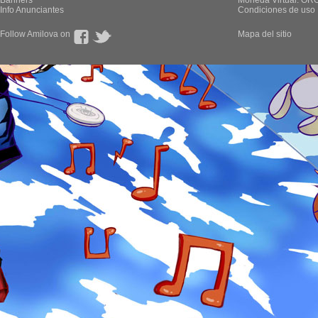
Banners
Moneda Virtual: OR
Info Anunciantes
Condiciones de uso
Follow Amilova on
Mapa del sitio