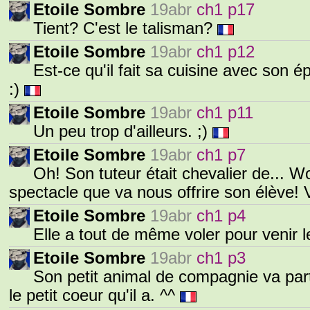
Etoile Sombre
19abr
ch1 p17
Tient? C'est le talisman?
Etoile Sombre
19abr
ch1 p12
Est-ce qu'il fait sa cuisine avec son 
:)
Etoile Sombre
19abr
ch1 p11
Un peu trop d'ailleurs. ;)
Etoile Sombre
19abr
ch1 p7
Oh! Son tuteur était chevalier de... W
spectacle que va nous offrire son élève! 
Etoile Sombre
19abr
ch1 p4
Elle a tout de même voler pour venir le
Etoile Sombre
19abr
ch1 p3
Son petit animal de compagnie va part
le petit coeur qu'il a. ^^