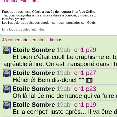
¡Traduce este Cómic!
Puedes traducir este Cómic
a través de nuestra interface Online
.
Traduciendo ayudas a los artistas a darse a conocer, y muestras tu
interés y gratitud.
Los traductores dedicados pueden ser recompensados con Golds.
Mira todos los video tutoriales
45 comentarios en otros idiomas.
Etoile Sombre
19abr
ch1 p29
Et bien c'était cool! Le graphisme et 
agréable à lire. On est transporté dans l'
Etoile Sombre
19abr
ch1 p27
Héhéhé! Bein dis-donc! ^^
Etoile Sombre
19abr
ch1 p23
Oh là là! Je me demande qui va fuire
Etoile Sombre
19abr
ch1 p19
Et la compet' juste après... Il va être 