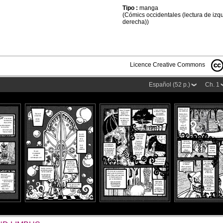
Tipo :
manga
(Cómics occidentales (lectura de izq
derecha))
Licence Creative Commons
Español (52 p.)
Ch. 1