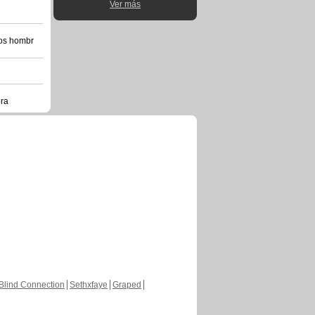
Ver más
los hombr
ora
Blind Connection
Sethxfaye
Graped