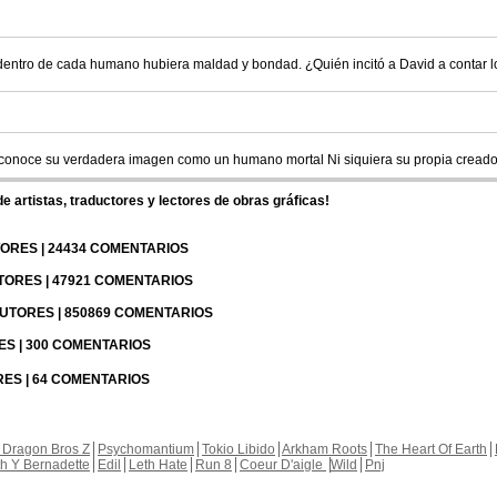
 dentro de cada humano hubiera maldad y bondad. ¿Quién incitó a David a contar 
 conoce su verdadera imagen como un humano mortal Ni siquiera su propia cread
 artistas, traductores y lectores de obras gráficas!
UTORES | 24434 COMENTARIOS
UTORES | 47921 COMENTARIOS
 AUTORES | 850869 COMENTARIOS
RES | 300 COMENTARIOS
RES | 64 COMENTARIOS
 Dragon Bros Z
Psychomantium
Tokio Libido
Arkham Roots
The Heart Of Earth
th Y Bernadette
Edil
Leth Hate
Run 8
Coeur D'aigle
Wild
Pnj