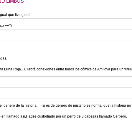
 END LIMBUS
ual que living doll
o ¬¬''')
igas.
na Luna Roja...¿Habrá conexiones entre todos los cómics de Amilova para un futu
genero de la historia, =) si es de genero de misterio es normal que la historia no
mbién llamado así,Hades,custodiado por un perro de 3 cabezas llamado Cerbero.