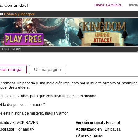
s, Comunidad!
Únete a Amilova
Inici
00
Cómics y Mangas!
.
ado lanzado
!.
uros
al mes!
Hazte Premium ya
>
END LIMBUS
Leer manga
Última página
promesa, un pasado y una maldición impuesta por la muerte arrastra al inframund
ppel Bretzfelders.
chica de 17 años para que concluya un pacto del pasado
vida despues de la muerte"
e esta historia de misterio, magia y amor
jante :
BLACK RAVEN
Versión original :
Español
borador :
johandark
Actualizado en :
En pausa
Género :
Thriller