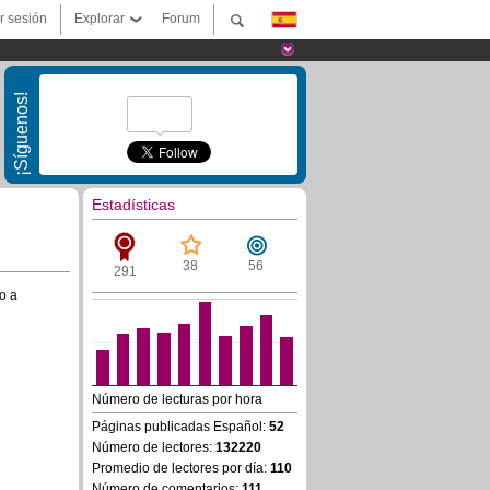
ar sesión
Explorar
Forum
¡Síguenos!
Estadísticas
38
56
291
o a
Número de lecturas por hora
Páginas publicadas Español:
52
Número de lectores:
132220
Promedio de lectores por día:
110
Número de comentarios:
111