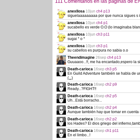
111 Comentarios en las páginas de
anexllosa
10jun
ch4 p13
siguelaaaaaaaaa por que nunca sigues s ig
anexllosa
10jun
ch4 p1
sucabello es verde O.O (lo imaginaba blanc
anexllosa
10jun
ch3 p11
sugai * o *
anexllosa
10jun
ch3 p1
su cabellos es purpura no sabia o.o
Theendimagine
26sep
ch4 p13
Guuaaoo...!!, me ha encantado,espero la s
Death-carioca
16sep
ch3 p5
En Guild Adventure también se habla de u
(...)
Death-carioca
16sep
ch2 p9
Ready...?FIGHT!!
Death-carioca
16sep
ch2 p5
Uh...Está borracho...
Death-carioca
16sep
ch2 p4
Aunque también hay que tomar en cuenta el 
Death-carioca
16sep
ch2 p2
los Hades? El dios griego del infierno,ta
Death-carioca
16sep
ch1 p11
En el limbo...!