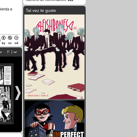
uierda a
Tal vez te guste
by
nc
nd
P. 1