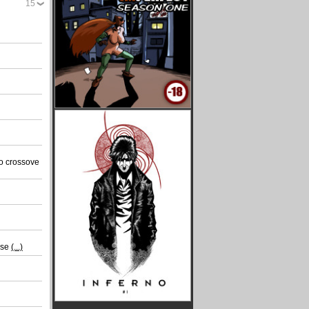
15
ro crossove
 se
(...)