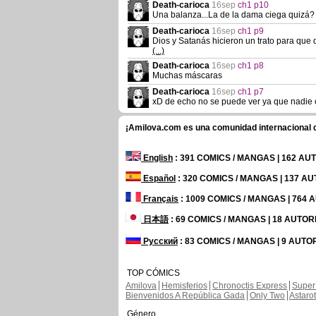
Death-carioca
16sep
ch1 p10
Una balanza...La de la dama ciega quizá?
Death-carioca
16sep
ch1 p9
Dios y Satanás hicieron un trato para que
(...)
Death-carioca
16sep
ch1 p8
Muchas máscaras
Death-carioca
16sep
ch1 p7
xD de echo no se puede ver ya que nadie
¡Amilova.com es una comunidad internacional de
English
: 391 COMICS / MANGAS | 162 A
Español
: 320 COMICS / MANGAS | 137 A
Français
: 1009 COMICS / MANGAS | 764
日本語
: 69 COMICS / MANGAS | 18 AUTO
Русский
: 83 COMICS / MANGAS | 9 AUTO
TOP CÓMICS
Amilova
Hemisferios
Chronoctis Express
Super
Bienvenidos A República Gada
Only Two
Astaro
Género