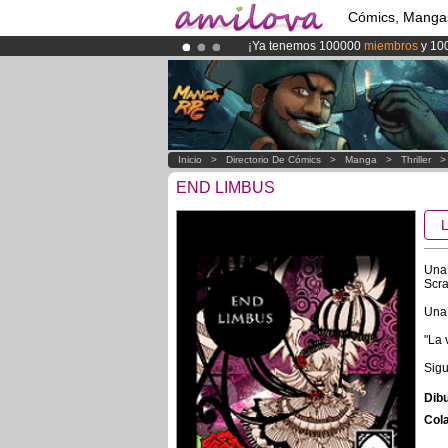
Cómics, Manga
¡Ya tenemos 100000
miembros
y 10
¡
El Kickstarter Amilova está desorm
¡Conviertete en Premium por
3.95 e
Inicio
>
Directorio De Cómics
>
Manga
>
Thriller
END LIMBUS
Una 
Scra
Una 
"La 
Sigu
Dibu
Cola