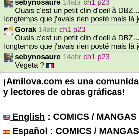
sebynosaure
14abr
ch1 p23
Ouais c'est un petit clin d'oeil à DBZ.
longtemps que j'avais rien posté mais là
Gorak
14abr
ch1 p23
Ouais c'est un petit clin d'oeil à DBZ.
longtemps que j'avais rien posté mais là
sebynosaure
14abr
ch1 p23
Vegeta ?
¡Amilova.com es una comunidad 
y lectores de obras gráficas!
English
: COMICS / MANGAS
Español
: COMICS / MANGAS