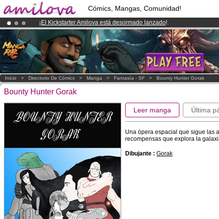
Cómics, Mangas, Comunidad!
¡
El Kickstarter Amilova está desormado lanzado
!.
¡Ya tenemos 134393
miembros
y 1208
Cómics y Mangas!
.
¡Conviertete en Premium por
3.95 euros
al mes!
Hazte Premium ya
Inicio
>
Directorio De Cómics
>
Manga
>
Fantasía - SF
>
Bounty Hunter Gorak
Bounty Hunter Gorak
Leer manga
Última p
Una ópera espacial que sigue las a
recompensas que explora la galaxia 
Dibujante :
Gorak