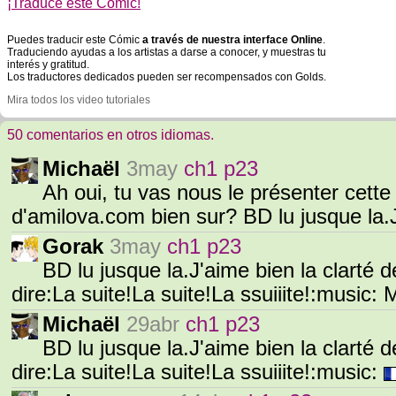
¡Traduce este Cómic!
Puedes traducir este Cómic
a través de nuestra interface Online
.
Traduciendo ayudas a los artistas a darse a conocer, y muestras tu
interés y gratitud.
Los traductores dedicados pueden ser recompensados con Golds.
Mira todos los video tutoriales
50 comentarios en otros idiomas.
Michaël
3may
ch1 p23
Ah oui, tu vas nous le présenter cette
d'amilova.com bien sur? BD lu jusque la.J
Gorak
3may
ch1 p23
BD lu jusque la.J'aime bien la clarté 
dire:La suite!La suite!La ssuiiite!:music:
Michaël
29abr
ch1 p23
BD lu jusque la.J'aime bien la clarté 
dire:La suite!La suite!La ssuiiite!:music: