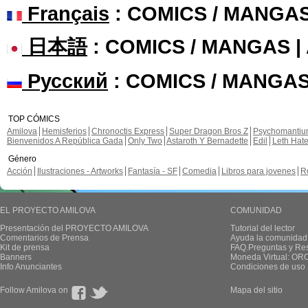
Français
: COMICS / MANGA
日本語
: COMICS / MANGAS 
Русский
: COMICS / MANGAS
TOP CÓMICS
Amilova
Hemisferios
Chronoctis Express
Super Dragon Bros Z
Psychomanti
Bienvenidos A República Gada
Only Two
Astaroth Y Bernadette
Edil
Leth Hat
Género
Acción
Ilustraciones - Artworks
Fantasía - SF
Comedia
Libros para jovenes
R
EL PROYECTO AMILOVA
COMUNIDAD
Presentación del PROYECTO AMILOVA
Tutorial del lector
Comentarios de Prensa
Ayuda la comunidad
Kit de prensa
FAQ.Preguntas y Re
Banners
Moneda Virtual: OR
Info Anunciantes
Condiciones de uso
Follow Amilova on
Mapa del sitio