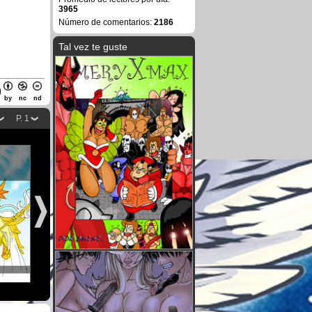
3965
Número de comentarios:
2186
Tal vez te guste
by
nc
nd
P. 1