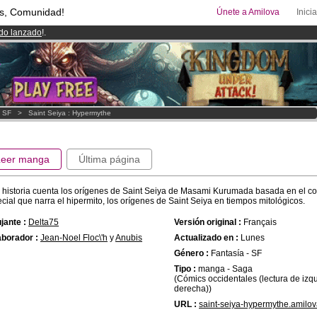
s, Comunidad!
Únete a Amilova
Inici
ado lanzado
!.
08
Cómics y Mangas!
.
uros
al mes!
Hazte Premium ya
- SF
>
Saint Seiya : Hypermythe
Leer manga
Última página
 historia cuenta los orígenes de Saint Seiya de Masami Kurumada basada en el c
cial que narra el hipermito, los orígenes de Saint Seiya en tiempos mitológicos.
jante :
Delta75
Versión original :
Français
borador :
Jean-Noel Floc\'h
y
Anubis
Actualizado en :
Lunes
Género :
Fantasía - SF
Tipo :
manga - Saga
(Cómics occidentales (lectura de izq
derecha))
URL :
saint-seiya-hypermythe.amilo