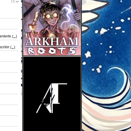
15
perderte
(...)
scribir
(...)