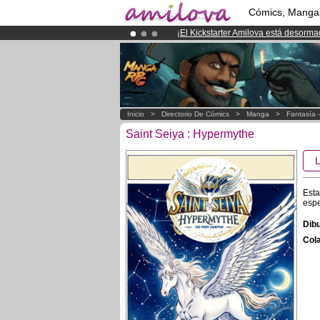
Cómics, Manga
¡
El Kickstarter Amilova está desorm
¡Ya tenemos 134393
miembros
y 12
¡Conviertete en Premium por
3.95 e
Inicio
>
Directorio De Cómics
>
Manga
>
Fantasía 
Saint Seiya : Hypermythe
Esta
espe
Dibu
Cola