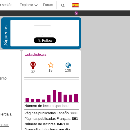
ar sesión
Explorar
Forum
¡Síguenos!
Estadísticas
19
138
32
osmo
Número de lecturas por hora
Páginas publicadas Español:
860
uierda a
Páginas publicadas Français:
861
Número de lectores:
846130
va.com
Promedio de lectores por día: