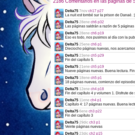
2186 Comentarios en las páginas de S
Delta75
7nov
ch17 p27
La nuit est tombé sur la prison de Danaé. :
Delta75
28ene
ch6 p32
Las páginas saldrán a razón de 5 páginas 
Delta75
28ene
ch6 p19
Eso es todo, nos pusimos al día con la pu
Delta75
25ene
ch6 p1
Dieciocho páginas nuevas, nos acercamos a 
Delta75
23ene
ch5 p29
Fin del capítulo 5.
Delta75
21ene
ch5 p19
Nueve páginas nuevas. Buena lectura. Fin 
Delta75
18ene
ch5 p1
18 páginas nuevas, comienzo del episodio 4.
Delta75
12ene
ch4 p18
Fin del capítulo 4 y volumen 1. Disfrute de 
Delta75
11ene
ch4 p1
Capítulo 4: 17 páginas nuevas. Buena lect
Delta75
6ene
ch3 p22
Fin del capítulo 3
Delta75
29dic
ch3 p1
Veinte páginas nuevas
Delta75
23dic
ch2 p15