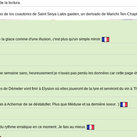
de la lectura.
uno de los coautores de Saint Seiya Lakis gaiden, un derivado de Marichi Ten-Chap
la glace comme d'une illusion, c'est plus qu'un simple miroir.
une semaine sans, heureusement je n'avais pas perdu les données car cette page ét
de Démeter vont finir à Elysion où elles joueront de la lyre et serviront du vin à 
mis à Achernar de se déstatufier. Plus que Méduse et sa dernière soeur. :)
é du rythme erratique en ce moment. Je fais au mieux.