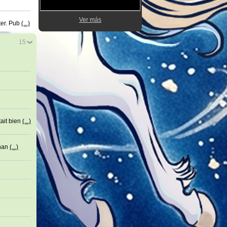
Ver más
ter. Pub
(...)
15
ait bien
(...)
Than
(...)