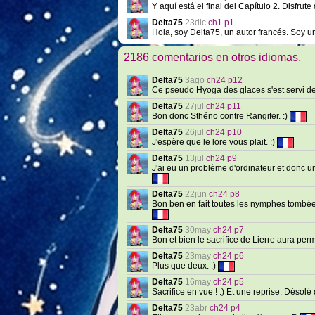
Y aquí está el final del Capítulo 2. Disfrute 
Delta75
23dic
ch1 p1
Hola, soy Delta75, un autor francés. Soy 
2186 comentarios en otros idiomas.
Delta75
3ago
ch24 p12
Ce pseudo Hyoga des glaces s'est servi de 
Delta75
27jul
ch24 p11
Bon donc Sthéno contre Rangifer. :)
Delta75
26jul
ch24 p10
J'espère que le lore vous plait. :)
Delta75
13jul
ch24 p9
J'ai eu un problème d'ordinateur et donc 
Delta75
22jun
ch24 p8
Bon ben en fait toutes les nymphes tombées 
Delta75
30may
ch24 p7
Bon et bien le sacrifice de Lierre aura per
Delta75
23may
ch24 p6
Plus que deux. :)
Delta75
16may
ch24 p5
Sacrifice en vue ! :) Et une reprise. Désol
Delta75
23abr
ch24 p4