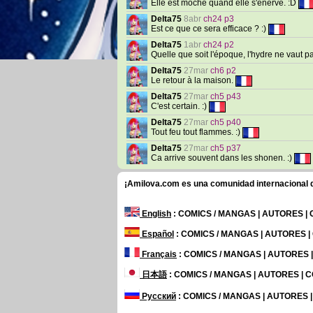
Elle est moche quand elle s'énerve. :D
Delta75
8abr
ch24 p3
Est ce que ce sera efficace ? :)
Delta75
1abr
ch24 p2
Quelle que soit l'époque, l'hydre ne vaut pa
Delta75
27mar
ch6 p2
Le retour à la maison.
Delta75
27mar
ch5 p43
C'est certain. :)
Delta75
27mar
ch5 p40
Tout feu tout flammes. :)
Delta75
27mar
ch5 p37
Ca arrive souvent dans les shonen. :)
¡Amilova.com es una comunidad internacional de
English
: COMICS / MANGAS | AUTORES |
Español
: COMICS / MANGAS | AUTORES 
Français
: COMICS / MANGAS | AUTORES
日本語
: COMICS / MANGAS | AUTORES |
Русский
: COMICS / MANGAS | AUTORES 