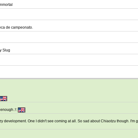
inmortal
queca de campeonato.
y Slug
 enough.:!:
 development. One I didn't see coming at all. So sad about Chiaotzu though. I'm 