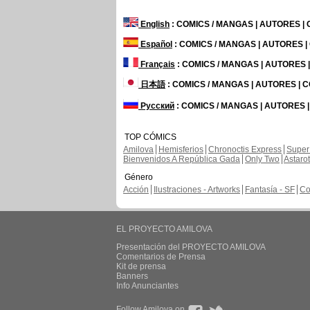
English
: COMICS / MANGAS | AUTORES |
Español
: COMICS / MANGAS | AUTORES 
Français
: COMICS / MANGAS | AUTORES
日本語
: COMICS / MANGAS | AUTORES |
Русский
: COMICS / MANGAS | AUTORES 
TOP CÓMICS
Amilova
Hemisferios
Chronoctis Express
Super
Bienvenidos A República Gada
Only Two
Astaro
Género
Acción
Ilustraciones - Artworks
Fantasía - SF
Co
EL PROYECTO AMILOVA
Presentación del PROYECTO AMILOVA
Comentarios de Prensa
Kit de prensa
Banners
Info Anunciantes
Follow Amilova on