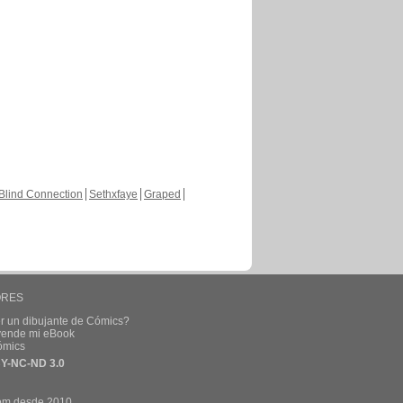
Blind Connection
Sethxfaye
Graped
ORES
r un dibujante de Cómics?
 vende mi eBook
ómics
Y-NC-ND 3.0
om desde 2010