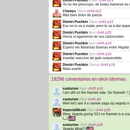
Dimitri Pushkin
20jun
ch44 p23
Yo no me preocupo, de todas maneras es 
Chewys
16jun
ch44 p22
Más bien dolor de panza
Dimitri Pushkin
16jun
ch44 p22
Eso no lo va a matar, pero le va a dar ja
Dimitri Pushkin
9jun
ch44 p20
Ahora sí agarrense de sus calzonsotes.
Dimitri Pushkin
6jun
ch44 p19
Espero ver Madrisas buenas entre Vegeta 
Dimitri Pushkin
2jun
ch44 p18
Insertar reaccion de gato sorprendido
Dimitri Pushkin
26may
ch44 p16
Mala suerte
18296 comentarios en otros idiomas.
sunturion
3ago
ch45 p10
I am still on the Namek side. Go Namek! :!:
sunturion
28jul
ch45 p9
Well let's see if a namek saga ssj vegeta is
ImperialWrath
20jul
ch44 p28
Wow, Vegeta going SSJ on Namek is a crazy
(...)
sunturion
13jul
ch44 p28
Vegeta What?!