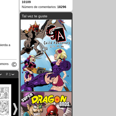
10109
Número de comentarios:
18296
Tal vez te guste
uierda a
©
ommons
P. 1