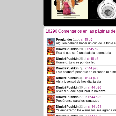
18296 Comentarios en las páginas de
Perulander
1ago
ch45 p9
Alguien debería hacer un curi de la triple
Dimitri Pushkin
28jul
ch45 p9
Esta si que será una batalla legendaria
Dimitri Pushkin
25jul
ch45 p8
Homero: Esto se pondrá feo
Dimitri Pushkin
7jul
ch44 p28
Esto acabará peor que en el canon (o alme
Dimitri Pushkin
4jul
ch44 p27
Ah la juventud de hoy día, jajaja
Dimitri Pushkin
30jun
ch44 p26
A ver si puede equilibrar la balanza
Dimitri Pushkin
27jun
ch44 p25
Prepárense para los trancazos
Dimitri Pushkin
23jun
ch44 p24
Ya empezaron los wamazos, me agrada ver