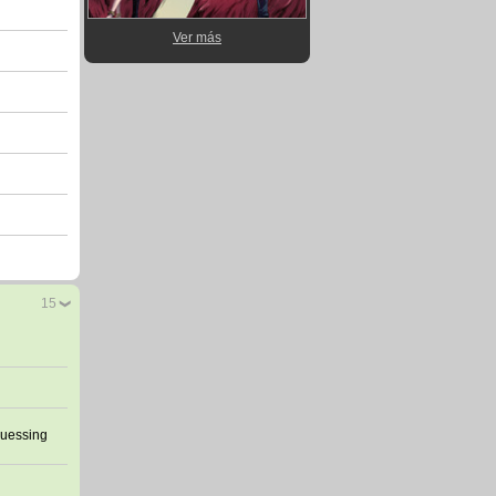
Ver más
15
guessing