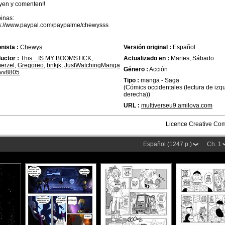
en y comenten!!
inas:
s://www.paypal.com/paypalme/chewysss
nista :
Chewys
Versión original :
Español
uctor :
This....IS MY BOOMSTICK
,
Actualizado en :
Martes, Sábado
erzel
,
Gregoreo
,
bnkjk
,
JustWatchingManga
Género :
Acción
vv8805
Tipo :
manga - Saga
(Cómics occidentales (lectura de izq
derecha))
URL :
multiverseu9.amilova.com
Licence Creative C
Español (1247 p.)
Ch. 1