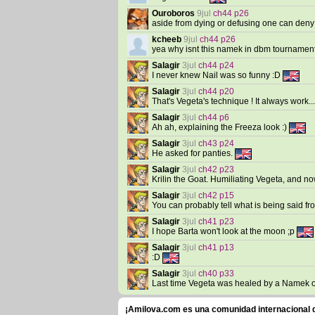
Ouroboros
9jul
ch44 p26
aside from dying or defusing one can deny
kcheeb
9jul
ch44 p26
yea why isnt this namek in dbm tournament
Salagir
3jul
ch44 p24
I never knew Nail was so funny :D
Salagir
3jul
ch44 p20
That's Vegeta's technique ! It always work..
Salagir
3jul
ch44 p6
Ah ah, explaining the Freeza look :)
Salagir
3jul
ch43 p24
He asked for panties.
Salagir
3jul
ch42 p23
Krilin the Goat. Humiliating Vegeta, and now
Salagir
3jul
ch42 p15
You can probably tell what is being said fro
Salagir
3jul
ch41 p23
I hope Barta won't look at the moon ;p
Salagir
3jul
ch41 p13
:D
Salagir
3jul
ch40 p33
Last time Vegeta was healed by a Namek o
¡Amilova.com es una comunidad internacional de