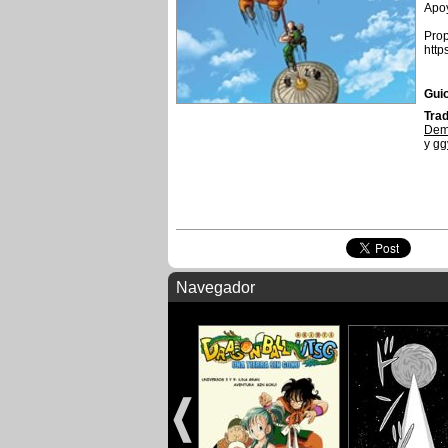
Apoy
Prop
http
Guio
Trad
Dem
y
gg
Navegador