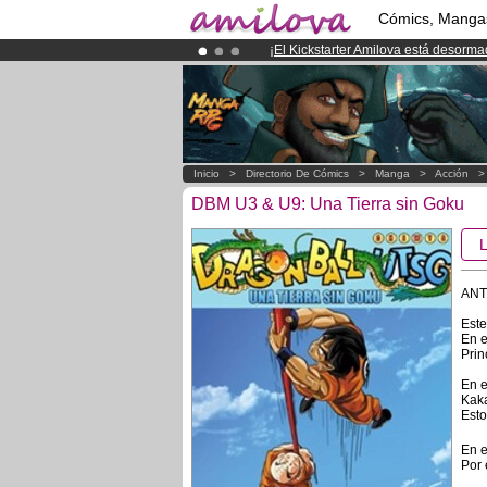
Cómics, Manga
¡
El Kickstarter Amilova está desorm
¡Conviertete en Premium por
3.95 e
¡Ya tenemos 134393
miembros
y 12
Inicio
>
Directorio De Cómics
>
Manga
>
Acción
DBM U3 & U9: Una Tierra sin Goku
ANT
Este
En e
Prin
En e
Kaka
Esto
En e
Por 