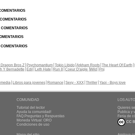
 COMENTARIOS
| COMENTARIOS
 | COMENTARIOS
 COMENTARIOS
| COMENTARIOS
 Dragon Bros Z
Psychomantium
Tokio Libido
Arkham Roots
The Heart Of Earth
th Y Bernadette
Edil
Leth Hate
Run 8
Coeur D'aigle
Wild
Pnj
media
Libros para jovenes
Romance
Sexy - XXX
Thriller
Yaoi - Boys love
COMUNIDAD
LOS AUT
Tutorial del lector
Quieres se
Ayuda la comunidad!
Publica y
FAQ.Preguntas y Respuestas
Feria de c
Moneda Virtual: ORO
CC B
Condiciones de uso
Mapa del sitio
Amilova.c