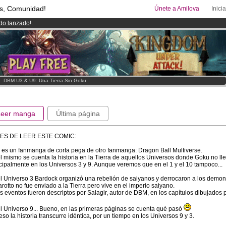
s, Comunidad!
Únete a Amilova
Inici
ado lanzado
!.
uros
al mes!
Hazte Premium ya
08
Cómics y Mangas!
.
>
DBM U3 & U9: Una Tierra Sin Goku
Leer manga
Última página
ES DE LEER ESTE COMIC:
 es un fanmanga de corta pega de otro fanmanga: Dragon Ball Multiverse.
l mismo se cuenta la historia en la Tierra de aquellos Universos donde Goku no ll
cipalmente en los Universos 3 y 9. Aunque veremos que en el 1 y el 10 tampoco...
l Universo 3 Bardock organizó una rebelión de saiyanos y derrocaron a los demonio
rotto no fue enviado a la Tierra pero vive en el imperio saiyano.
s eventos fueron descriptos por Salagir, autor de DBM, en los capítulos dibujados 
l Universo 9... Bueno, en las primeras páginas se cuenta qué pasó
eso la historia transcurre idéntica, por un tiempo en los Universos 9 y 3.