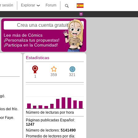
ar sesión
Explorar
Forum
Crea una cuenta gratuita
Lee más de Cómics
¡Personaliza tus propuestas!
¡Participa en la Comunidad!
Estadísticas
359
321
1
egó.
s del frío.
Número de lecturas por hora
por Faye.
Páginas publicadas Español:
1247
Número de lectores:
5141490
Promedio de lectores por día: