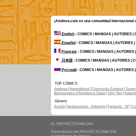
¡Amilova.com es una comunidad internacional de
English
: COMICS / MANGAS | AUTORES |
Español
: COMICS / MANGAS | AUTORES 
Français
: COMICS / MANGAS | AUTORES
日本語
: COMICS / MANGAS | AUTORES |
Русский
: COMICS / MANGAS | AUTORES 
TOP CÓMICS
Amilova
Hemisferios
Chronoctis Express
Super
Bienvenidos A República Gada
Only Two
Astaro
Género
Acción
Ilustraciones - Artworks
Fantasía - SF
Co
EL PROYECTO AMILOVA
Presentación del PROYECTO AMILOVA