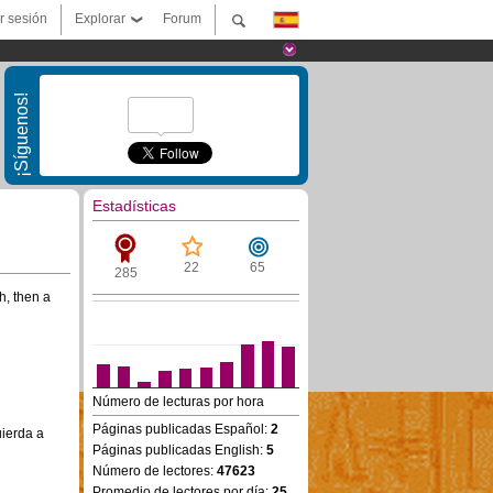
ar sesión
Explorar
Forum
¡Síguenos!
Estadísticas
22
65
285
h, then a
Número de lecturas por hora
Páginas publicadas Español:
2
uierda a
Páginas publicadas English:
5
Número de lectores:
47623
Promedio de lectores por día:
25