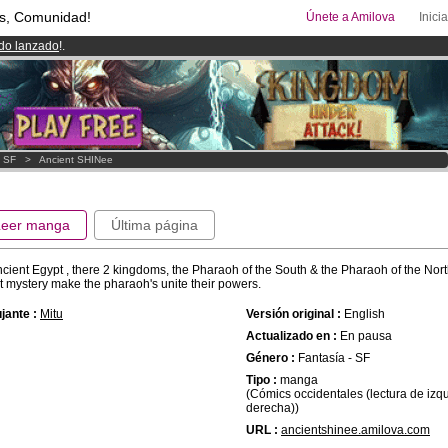
s, Comunidad!
Únete a Amilova
Inici
ado lanzado
!.
uros
al mes!
Hazte Premium ya
08
Cómics y Mangas!
.
- SF
>
Ancient SHINee
Leer manga
Última página
ncient Egypt , there 2 kingdoms, the Pharaoh of the South & the Pharaoh of the Nort
t mystery make the pharaoh's unite their powers.
jante :
Mitu
Versión original :
English
Actualizado en :
En pausa
Género :
Fantasía - SF
Tipo :
manga
(Cómics occidentales (lectura de izq
derecha))
URL :
ancientshinee.amilova.com