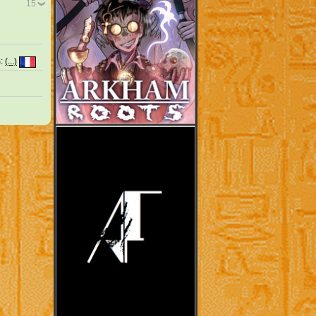
15
S:
(...)