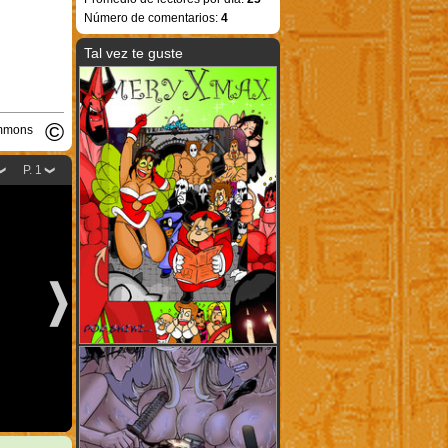
Número de comentarios:
4
Tal vez te guste
©
ommons
P. 1