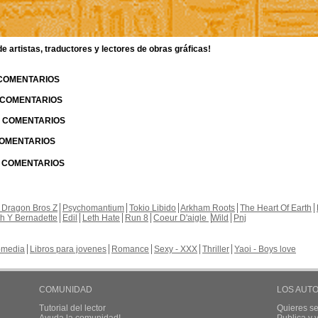
 artistas, traductores y lectores de obras gráficas!
 COMENTARIOS
| COMENTARIOS
 | COMENTARIOS
 COMENTARIOS
| COMENTARIOS
 Dragon Bros Z
Psychomantium
Tokio Libido
Arkham Roots
The Heart Of Earth
th Y Bernadette
Edil
Leth Hate
Run 8
Coeur D'aigle
Wild
Pnj
media
Libros para jovenes
Romance
Sexy - XXX
Thriller
Yaoi - Boys love
COMUNIDAD
LOS AUT
Tutorial del lector
Quieres se