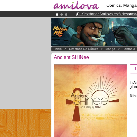
Cómics, Manga
¡
El Kickstarter Amilova está desorm
¡Conviertete en Premium por
3.95 e
¡Ya tenemos 134393
miembros
y 12
Inicio
>
Directorio De Cómics
>
Manga
>
Fantasía 
Ancient SHINee
In A
gian
Dibu