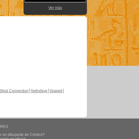
Ver más
Blind Connection
Sethxfaye
Graped
ORES
r un dibujante de Cómics?