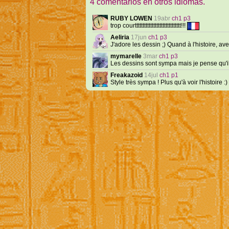
4 comentarios en otros idiomas.
RUBY LOWEN
19abr
ch1 p3
trop courtttttttttttttttttttttttttttttt!!!
Aeliria
17jun
ch1 p3
J'adore les dessin ;) Quand à l'histoire, 
mymarelle
3mar
ch1 p3
Les dessins sont sympa mais je pense qu'il f
Freakazoid
14jul
ch1 p1
Style très sympa ! Plus qu'à voir l'histoire :)