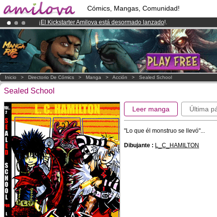
Cómics, Mangas, Comunidad!
¡
El Kickstarter Amilova está desormado lanzado
!.
¡Ya tenemos 100000
miembros
y 1000
Cómics y Mangas!
.
¡Conviertete en Premium por
3.95 euros
al mes!
Hazte Premium ya
Inicio
>
Directorio De Cómics
>
Manga
>
Acción
>
Sealed School
Sealed School
Leer manga
Última p
"Lo que él monstruo se llevó"...
Dibujante :
L_C_HAMILTON