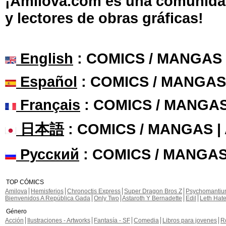
¡Amilova.com es una comunidad 
y lectores de obras gráficas!
English
: COMICS / MANGAS
Español
: COMICS / MANGAS
Français
: COMICS / MANGA
日本語
: COMICS / MANGAS 
Русский
: COMICS / MANGAS
TOP CÓMICS
Amilova
Hemisferios
Chronoctis Express
Super Dragon Bros Z
Psychomanti
Bienvenidos A República Gada
Only Two
Astaroth Y Bernadette
Edil
Leth Hat
Género
Acción
Ilustraciones - Artworks
Fantasía - SF
Comedia
Libros para jovenes
R