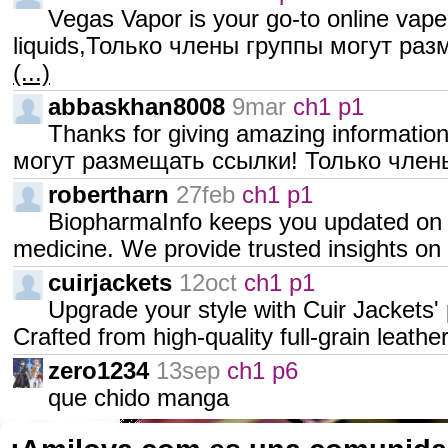
Vegas Vapor is your go-to online vape
liquids,Только члены группы могут раз
(...)
abbaskhan8008
9mar
ch1 p1
Thanks for giving amazing information
могут размещать ссылки! Только чле
robertharn
27feb
ch1 p1
BiopharmaInfo keeps you updated on t
medicine. We provide trusted insights o
cuirjackets
12oct
ch1 p1
Upgrade your style with Cuir Jackets'
Crafted from high-quality full-grain leathe
zero1234
13sep
ch1 p6
que chido manga