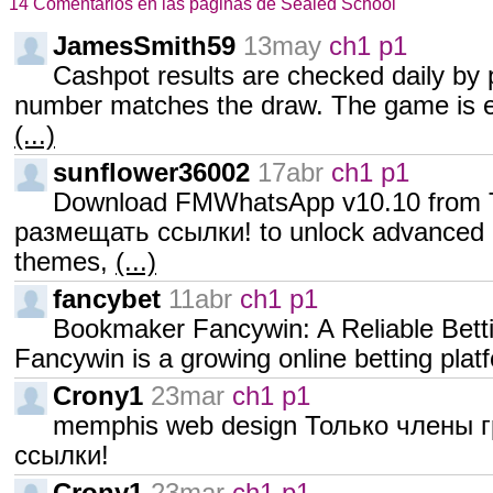
14 Comentarios en las páginas de Sealed School
JamesSmith59
13may
ch1 p1
Cashpot results are checked daily by 
number matches the draw. The game is e
(...)
sunflower36002
17abr
ch1 p1
Download FMWhatsApp v10.10 from 
размещать ссылки! to unlock advanced p
themes,
(...)
fancybet
11abr
ch1 p1
Bookmaker Fancywin: A Reliable Bett
Fancywin is a growing online betting plat
Crony1
23mar
ch1 p1
memphis web design Только члены 
ссылки!