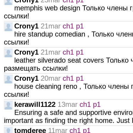
Crony1
23mar
ch1 p1
memphis web design Только члены 
ссылки!
Crony1
21mar
ch1 p1
hire standup comedian , Только чл
ссылки!
Crony1
21mar
ch1 p1
leather silverado seat covers Тольк
размещать ссылки!
Crony1
20mar
ch1 p1
house cleaning reno , Только члены
ссылки!
kerawill1122
13mar
ch1 p1
Ensuring a safe and supportive enviro
important as finding the right home. Just 
tomderee
11mar
ch1 p1