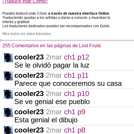
¡Traduce este Cómic!
Puedes traducir este Cómic
a través de nuestra interface Online
.
Traduciendo ayudas a los artistas a darse a conocer, y muestras tu
interés y gratitud.
Los traductores dedicados pueden ser recompensados con Golds.
Mira todos los video tutoriales
255 Comentarios en las páginas de Lost Fruits
cooler23
2mar
ch1 p12
Se le olvidó pagar la luz
cooler23
2mar
ch1 p11
Parece que conoceremos su casa
cooler23
2mar
ch1 p10
Se ve genial ese pueblo
cooler23
2mar
ch1 p9
Esta genial el dibujo
cooler23
2mar
ch1 p8