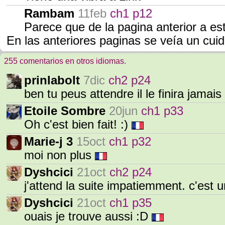
Rambam
11feb
ch1 p12
Parece que de la pagina anterior a e
En las anteriores paginas se veía un cuid
255 comentarios en otros idiomas.
prinlabolt
7dic
ch2 p24
ben tu peus attendre il le finira jamais
Etoile Sombre
20jun
ch1 p33
Oh c'est bien fait! :)
Marie-j 3
15oct
ch1 p32
moi non plus
Dyshcici
21oct
ch2 p24
j'attend la suite impatiemment. c'est u
Dyshcici
21oct
ch1 p35
ouais je trouve aussi :D