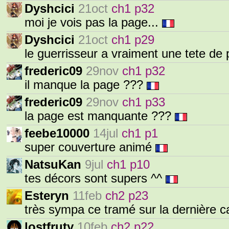
Dyshcici
21oct
ch1 p32
moi je vois pas la page...
Dyshcici
21oct
ch1 p29
le guerrisseur a vraiment une tete de 
frederic09
29nov
ch1 p32
il manque la page ???
frederic09
29nov
ch1 p33
la page est manquante ???
feebe10000
14jul
ch1 p1
super couverture animé
NatsuKan
9jul
ch1 p10
tes décors sont supers ^^
Esteryn
11feb
ch2 p23
très sympa ce tramé sur la dernière c
lostfruty
10feb
ch2 p22