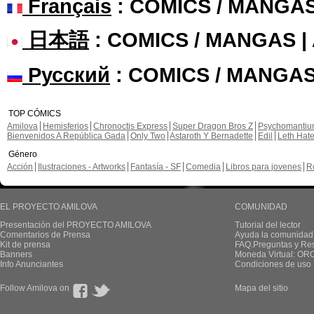
Français
: COMICS / MANGA
日本語
: COMICS / MANGAS 
Русский
: COMICS / MANGAS
TOP CÓMICS
Amilova
Hemisferios
Chronoctis Express
Super Dragon Bros Z
Psychomanti
Bienvenidos A República Gada
Only Two
Astaroth Y Bernadette
Edil
Leth Hat
Género
Acción
Ilustraciones - Artworks
Fantasía - SF
Comedia
Libros para jovenes
R
EL PROYECTO AMILOVA
COMUNIDAD
Presentación del PROYECTO AMILOVA
Tutorial del lector
Comentarios de Prensa
Ayuda la comunidad
Kit de prensa
FAQ.Preguntas y Re
Banners
Moneda Virtual: OR
Info Anunciantes
Condiciones de uso
Follow Amilova on
Mapa del sitio