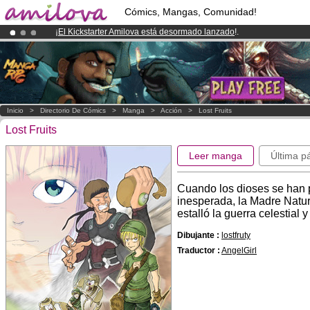
Cómics, Mangas, Comunidad!
¡
El Kickstarter Amilova está desormado lanzado
!.
¡Conviertete en Premium por
3.95 euros
al mes!
Hazte Premium ya
¡Ya tenemos 134393
miembros
y 1208
Cómics y Mangas!
.
Inicio
>
Directorio De Cómics
>
Manga
>
Acción
>
Lost Fruits
Lost Fruits
Leer manga
Última p
Cuando los dioses se han 
inesperada, la Madre Natu
estalló la guerra celestial 
Dibujante :
lostfruty
Traductor :
AngelGirl