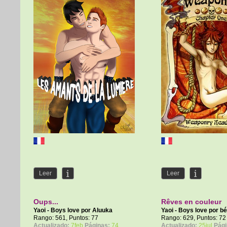
Leer
Leer
Oups...
Rêves en couleur
Yaoi - Boys love por
Aluuka
Yaoi - Boys love por
bé
Rango: 561, Puntos: 77
Rango: 629, Puntos: 72
Actualizado:
7feb
Páginas:
74
Actualizado:
25jul
Pági