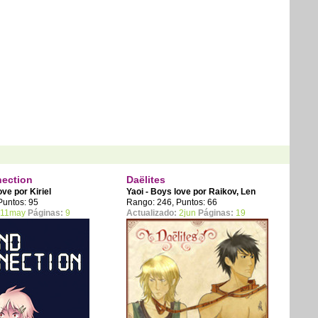
nection
Daëlites
love por
Kiriel
Yaoi - Boys love por
Raikov
,
Len
Puntos: 95
Rango: 246, Puntos: 66
11may
Páginas:
9
Actualizado:
2jun
Páginas:
19