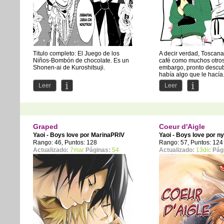
Titulo completo: El Juego de los
A decir verdad, Toscana
Niños-Bombón de chocolate. Es un
café como muchos otros
Shonen-ai de Kuroshitsuji.
embargo, pronto descu
había algo que le hacía.
Hola muy buenas, soy Nyappy soy...
Leer
Leer
Graped
Coeur d'Aigle
Yaoi - Boys love por
MarinaPRIV
Yaoi - Boys love por
n
Rango: 46, Puntos: 128
Rango: 57, Puntos: 124
Actualizado:
7mar
Páginas:
54
Actualizado:
13dic
Pág