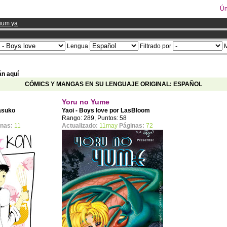
Ún
ium ya
Lengua
Filtrado por
M
án aquí
CÓMICS Y MANGAS EN SU LENGUAJE ORIGINAL: ESPAÑOL
Yoru no Yume
asuko
Yaoi - Boys love por
LasBloom
Rango: 289, Puntos: 58
inas:
11
Actualizado:
11may
Páginas:
72