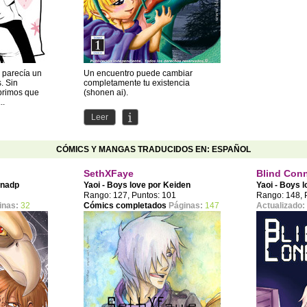
 parecía un
Un encuentro puede cambiar
. Sin
completamente tu existencia
brimos que
(shonen ai).
..
Saludos!!
Leer
Les presentamos Yoru no Yume!!
Esperamos que...
CÓMICS Y MANGAS TRADUCIDOS EN: ESPAÑOL
SethXFaye
Blind Con
ynadp
Yaoi - Boys love por
Keiden
Yaoi - Boys 
Rango: 127, Puntos: 101
Rango: 148, 
inas:
32
Cómics completados
Páginas:
147
Actualizado: