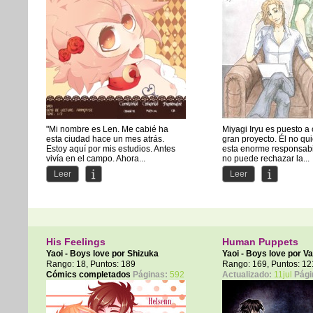
"Mi nombre es Len. Me cabié ha
Miyagi Iryu es puesto a
esta ciudad hace un mes atrás.
gran proyecto. Él no qu
Estoy aquí por mis estudios. Antes
esta enorme responsabi
vivía en el campo. Ahora...
no puede rechazar la...
Leer
Leer
His Feelings
Human Puppets
Yaoi - Boys love por
Shizuka
Yaoi - Boys love por
V
Rango: 18, Puntos: 189
Rango: 169, Puntos: 12
Cómics completados
Páginas:
592
Actualizado:
11jul
Pági