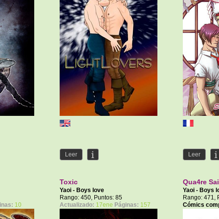
Leer
Leer
Toxic
Qua4re Sai
Yaoi - Boys love
Yaoi - Boys 
Rango: 450, Puntos: 85
Rango: 471, 
inas:
10
Actualizado:
17ene
Páginas:
157
Cómics com