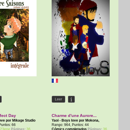
Leer
fect Day
Charme d'une Aurore...
love por
Mikage Studio
Yaoi - Boys love por
Mokona
,
Magical Marmotte
Puntos: 66
Rango: 964, Puntos: 44
23ene
Páginas:
36
Cómics completados
Páginas:
36