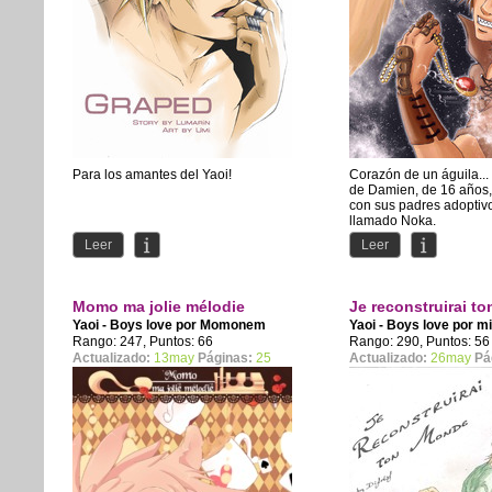
Para los amantes del Yaoi!
Corazón de un águila... 
de Damien, de 16 años,
con sus padres adoptiv
llamado Noka.
Leer
Leer
Una...
Momo ma jolie mélodie
Je reconstruirai ton
Yaoi - Boys love por
Momonem
Yaoi - Boys love por
mi
Rango: 247, Puntos: 66
Rango: 290, Puntos: 56
Actualizado:
13may
Páginas:
25
Actualizado:
26may
Pá