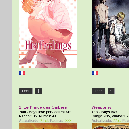
Leer
Leer
1. Le Prince des Ombres
Weaponry
Yaoi - Boys love por
JoelPhilArt
Yaoi - Boys love
Rango: 319, Puntos: 98
Rango: 435, Puntos: 87
Actualizado:
21feb
Páginas:
383
Actualizado:
22oct
Pág