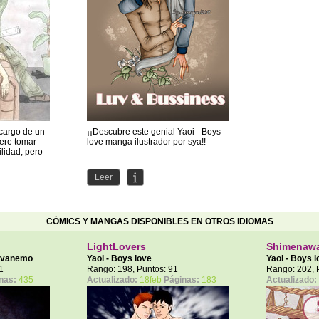
 cargo de un
¡¡Descubre este genial Yaoi - Boys
iere tomar
love manga ilustrador por sya!!
lidad, pero
Leer
CÓMICS Y MANGAS DISPONIBLES EN OTROS IDIOMAS
LightLovers
Shimenaw
avanemo
Yaoi - Boys love
Yaoi - Boys 
1
Rango: 198, Puntos: 91
Rango: 202, 
nas:
435
Actualizado:
18feb
Páginas:
183
Actualizado: