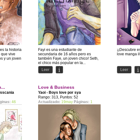
es la historia
Fayi es una estudiante de
¡¡Descubre es
 que vive
secundaria de 16 años pero es
love manga ilu
os y un joven
también Faye, un joven chico! Seth,
el chico más popular en la...
Leer
Leer
...
Love & Business
sscania
Yaoi - Boys love por
sya
Rango: 313, Puntos: 52
ginas:
46
Actualizado:
19may
Páginas:
1