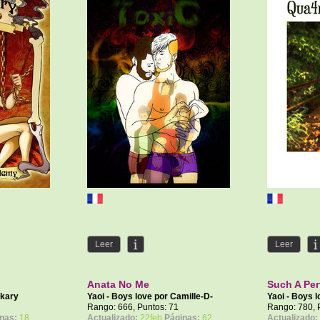
Leer
Leer
Anata No Me
Such A Per
kary
Yaoi - Boys love por
Camille-D-
Yaoi - Boys 
Bunny
Rango: 666, Puntos: 71
Rango: 780, 
nas:
18
Actualizado:
22feb
Páginas:
62
Actualizado: