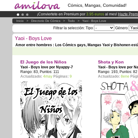
Cómics, Mangas, Comunidad!
¡Conviertete en Premium por
3.95 euros
al mes!
Hazte Prem
¡Ya tenemos 100000
miembros
y 1000
Cómics y Mangas!
.
Inicio
>
Directorio De Cómics
>
Todo
>
Yaoi - Boys Love
¡
El Kickstarter Amilova está desormado lanzado
!.
Filtrar la selección:
Tipo
Género
Yaoi - Boys Love
Amor entre hombres : Los Cómics gays, Mangas Yaoi y Bishonen est
El Juego de los Niños
Shota y Kon
Yaoi - Boys love por
Nyappy-7
Yaoi - Boys love por
N
Rango: 83, Puntos: 111
Rango: 193, Puntos: 82
Actualizado:
4may
Páginas:
9
Actualizado:
8ene
Pág