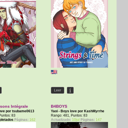
Leer
sons Intégrale
B4BOYS
love por
tsubame0613
Yaoi - Boys love por
KashMyrrhe
Puntos: 83
Rango: 481, Puntos: 83
pletados
Páginas:
162
Actualizado:
10jul
Páginas:
147