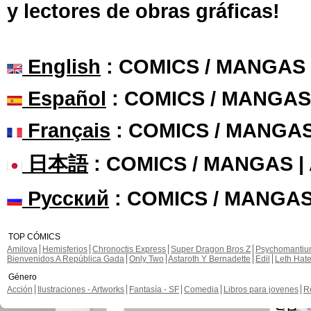
y lectores de obras gráficas!
English
: COMICS / MANGAS
Español
: COMICS / MANGAS
Français
: COMICS / MANGA
日本語
: COMICS / MANGAS 
Русский
: COMICS / MANGAS
TOP CÓMICS
Amilova
Hemisferios
Chronoctis Express
Super Dragon Bros Z
Psychomanti
Bienvenidos A República Gada
Only Two
Astaroth Y Bernadette
Edil
Leth Hat
Género
Acción
Ilustraciones - Artworks
Fantasía - SF
Comedia
Libros para jovenes
R