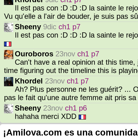
Il est pas con :D :D :D la sainte le rej
Vu qu'elle a l'air de bouder, je suis pas 
Sheeny
9dic
ch1 p7
Il est pas con :D :D :D la sainte le rej
Ouroboros
23nov
ch1 p7
Can't have a real opinion at this time,
time figuring out the timeline this is playin
Khordel
23nov
ch1 p7
Ah? Plus personne ne les guérit? ... O
pas le fait qu'une autre femme ait pris s
Sheeny
23nov
ch1 p6
hahaha merci XDD
¡Amilova.com es una comunidad 