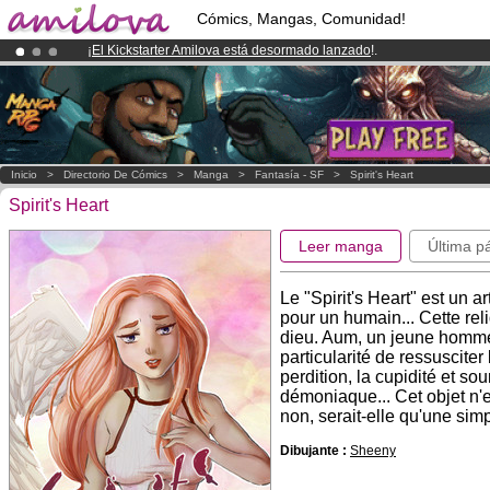
Cómics, Mangas, Comunidad!
¡
El Kickstarter Amilova está desormado lanzado
!.
¡Ya tenemos 100000
miembros
y 1000
Cómics y Mangas!
.
¡Conviertete en Premium por
3.95 euros
al mes!
Hazte Premium ya
Inicio
>
Directorio De Cómics
>
Manga
>
Fantasía - SF
>
Spirit's Heart
Spirit's Heart
Leer manga
Última p
Le "Spirit's Heart" est un a
pour un humain... Cette reli
dieu. Aum, un jeune homme 
particularité de ressusciter
perdition, la cupidité et so
démoniaque... Cet objet n'e
non, serait-elle qu'une sim
Dibujante :
Sheeny