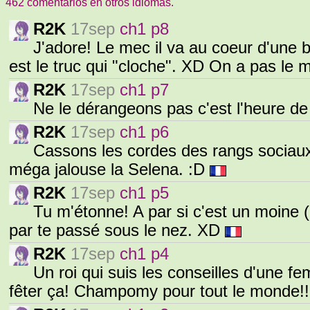
462 comentarios en otros idiomas.
R2K
17sep
ch1 p8
J'adore! Le mec il va au coeur d'une b
est le truc qui "cloche". XD On a pas le
R2K
17sep
ch1 p7
Ne le dérangeons pas c'est l'heure de
R2K
17sep
ch1 p6
Cassons les cordes des rangs sociaux.
méga jalouse la Selena. :D
R2K
17sep
ch1 p5
Tu m'étonne! A par si c'est un moine (e
par te passé sous le nez. XD
R2K
17sep
ch1 p4
Un roi qui suis les conseilles d'une f
fêter ça! Champomy pour tout le monde!!