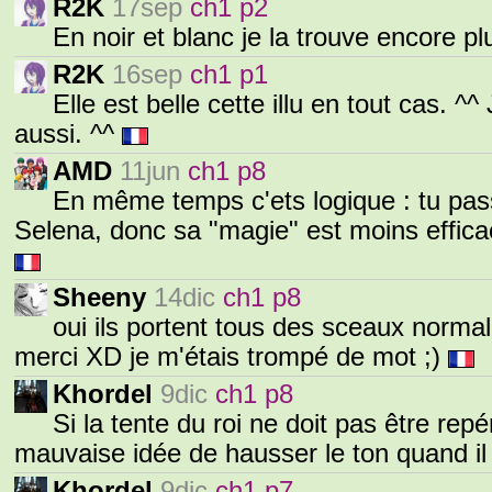
R2K
17sep
ch1 p2
En noir et blanc je la trouve encore plu
R2K
16sep
ch1 p1
Elle est belle cette illu en tout cas. ^
aussi. ^^
AMD
11jun
ch1 p8
En même temps c'ets logique : tu pa
Selena, donc sa "magie" est moins efficace
Sheeny
14dic
ch1 p8
oui ils portent tous des sceaux normal
merci XD je m'étais trompé de mot ;)
Khordel
9dic
ch1 p8
Si la tente du roi ne doit pas être rep
mauvaise idée de hausser le ton quand il 
Khordel
9dic
ch1 p7