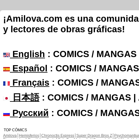
¡Amilova.com es una comunidad 
y lectores de obras gráficas!
English
: COMICS / MANGAS
Español
: COMICS / MANGAS
Français
: COMICS / MANGA
日本語
: COMICS / MANGAS 
Русский
: COMICS / MANGAS
TOP CÓMICS
Amilova
Hemisferios
Chronoctis Express
Super Dragon Bros Z
Psychomanti