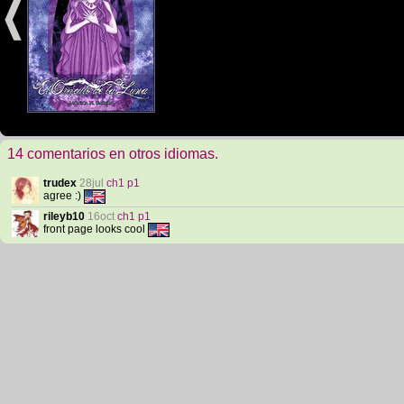
14 comentarios en otros idiomas.
trudex
28jul
ch1 p1
agree :)
rileyb10
16oct
ch1 p1
front page looks cool