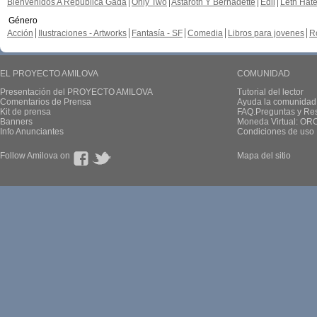
Bienvenidos A República Gada
Only Two
Astaroth Y Bernadette
Edil
Leth Hat
Género
Acción
Ilustraciones - Artworks
Fantasía - SF
Comedia
Libros para jovenes
R
EL PROYECTO AMILOVA
COMUNIDAD
Presentación del PROYECTO AMILOVA
Tutorial del lector
Comentarios de Prensa
Ayuda la comunidad
Kit de prensa
FAQ.Preguntas y Re
Banners
Moneda Virtual: OR
Info Anunciantes
Condiciones de uso
Follow Amilova on
Mapa del sitio