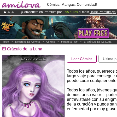
Cómics, Mangas, Comunidad!
¡Conviertete en Premium por
3.95 euros
al mes!
Hazte Premium ya
¡
El Kickstarter Amilova está desormado lanzado
!.
¡Ya tenemos 100000
miembros
y 1000
Cómics y Mangas!
.
Inicio
>
Directorio De Cómics
>
Cómics
>
Fantasía - SF
>
El Oráculo De La Luna
El Oráculo de la Luna
Leer Cómics
Última p
Todos los años, guerreros 
largo viaje para conseguir 
puede curar cualquier enfe
Todos los años, jóvenes gu
demostrar su valor― parten
entrevistarse con su enigm
de la curación y puede sa
enfermedad por muy grave 