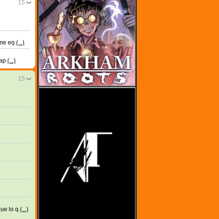
15
o me eq
(...)
nap
(...)
15
que lo q
(...)