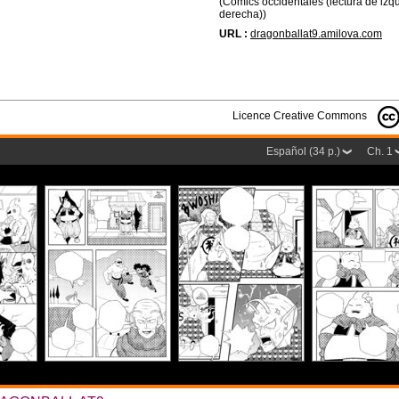
(Cómics occidentales (lectura de izq
derecha))
URL :
dragonballat9.amilova.com
Licence Creative Commons
Español (34 p.)
Ch. 1