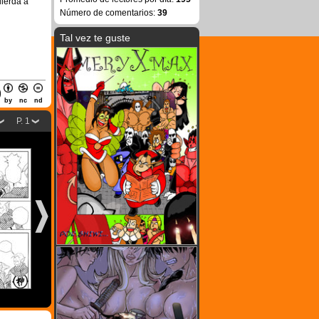
uierda a
Número de comentarios:
39
Tal vez te guste
by
nc
nd
P. 1