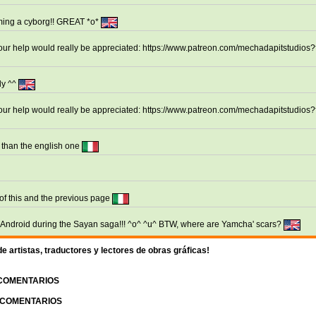
oming a cyborg!! GREAT *o*
your help would really be appreciated: https://www.patreon.com/mechadapitstudios
dy ^^
your help would really be appreciated: https://www.patreon.com/mechadapitstudios
 than the english one
 of this and the previous page
O_O Android during the Sayan saga!!! ^o^ ^u^ BTW, where are Yamcha' scars?
 artistas, traductores y lectores de obras gráficas!
 COMENTARIOS
| COMENTARIOS