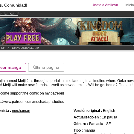
s, Comunidad!
Únete a Amilova
Inici
ado lanzado
!.
00
Cómics y Mangas!
.
uros
al mes!
Hazte Premium ya
- SF
>
DRAGONBALL AT9
Leer manga
Última página
jin named Meiji falls through a portal in time landing in a timeline where Goku nev
h! Meiji will make new friends as well as new enemies! Will he get home? Find out!
come support the comic on my patreon!
s://www.patreon.com/mechadapitstudios
nista :
mechaman
Versión original :
English
Actualizado en :
En pausa
Género :
Fantasía - SF
Tipo :
manga