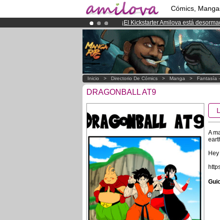
Cómics, Manga
¡
El Kickstarter Amilova está desorm
¡Ya tenemos 100000
miembros
y 10
¡Conviertete en Premium por
3.95 e
Inicio
>
Directorio De Cómics
>
Manga
>
Fantasía 
DRAGONBALL AT9
A ma
eart
Hey 
http
Guio