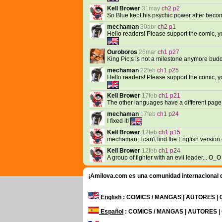
Kell Brower
31may
ch2 p2
So Blue kept his psychic power after bec
mechaman
30abr
ch2 p1
Hello readers! Please support the comic, 
Ouroboros
26mar
ch1 p27
King Pic;s is not a milestone anymore bud
mechaman
22feb
ch1 p25
Hello readers! Please support the comic, 
Kell Brower
17feb
ch1 p21
The other languages have a different page
mechaman
17feb
ch1 p24
I fixed it!
Kell Brower
12feb
ch1 p15
mechaman, I can't find the English version
Kell Brower
12feb
ch1 p24
A group of fighter with an evil leader... 
¡Amilova.com es una comunidad internacional de
English
: COMICS / MANGAS | AUTORES |
Español
: COMICS / MANGAS | AUTORES 