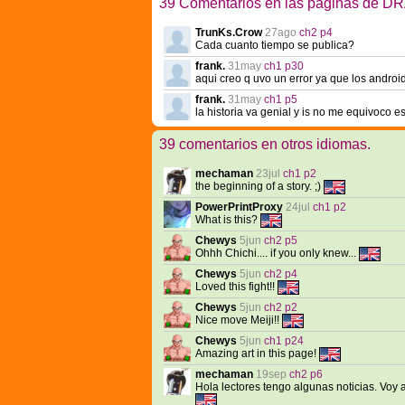
39 Comentarios en las páginas de
TrunKs.Crow
27ago
ch2 p4
Cada cuanto tiempo se publica?
frank.
31may
ch1 p30
aqui creo q uvo un error ya que los androi
frank.
31may
ch1 p5
la historia va genial y is no me equivoco e
39 comentarios en otros idiomas.
mechaman
23jul
ch1 p2
the beginning of a story. ;)
PowerPrintProxy
24jul
ch1 p2
What is this?
Chewys
5jun
ch2 p5
Ohhh Chichi.... if you only knew...
Chewys
5jun
ch2 p4
Loved this fight!!
Chewys
5jun
ch2 p2
Nice move Meiji!!
Chewys
5jun
ch1 p24
Amazing art in this page!
mechaman
19sep
ch2 p6
Hola lectores tengo algunas noticias. Voy