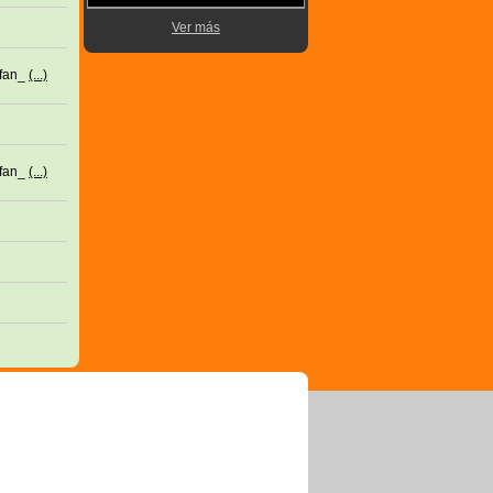
Ver más
?fan_
(...)
?fan_
(...)