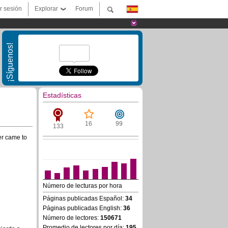
ar sesión
Explorar
Forum
¡Síguenos!
Estadísticas
16
99
133
er came to
Número de lecturas por hora
Páginas publicadas Español:
34
Páginas publicadas English:
36
Número de lectores:
150671
Promedio de lectores por día:
195