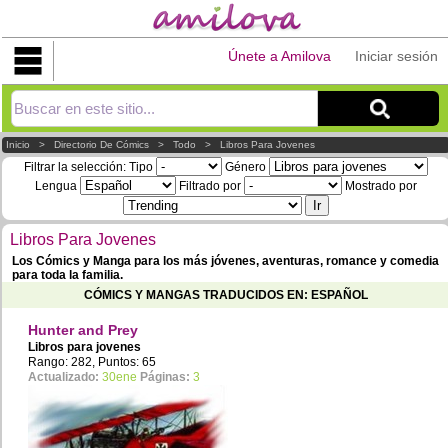
Únete a Amilova
Iniciar sesión
Explorar
Inicio
>
Directorio De Cómics
>
Todo
>
Libros Para Jovenes
Filtrar la selección:
Tipo
Género
Lengua
Filtrado por
Mostrado por
Libros Para Jovenes
Los Cómics y Manga para los más jóvenes, aventuras, romance y comedia
para toda la familia.
CÓMICS Y MANGAS TRADUCIDOS EN: ESPAÑOL
Hunter and Prey
Libros para jovenes
Rango: 282, Puntos: 65
Actualizado:
30ene
Páginas:
3