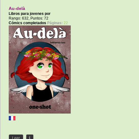
Au-delà
Libros para jovenes por
lostmemorycs
Rango: 632, Puntos: 72
Cómics completados
Páginas:
22
Leer