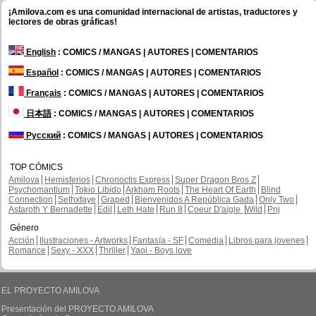
¡Amilova.com es una comunidad internacional de artistas, traductores y
lectores de obras gráficas!
English
: COMICS / MANGAS | AUTORES | COMENTARIOS
Español
: COMICS / MANGAS | AUTORES | COMENTARIOS
Français
: COMICS / MANGAS | AUTORES | COMENTARIOS
日本語
: COMICS / MANGAS | AUTORES | COMENTARIOS
Русский
: COMICS / MANGAS | AUTORES | COMENTARIOS
TOP CÓMICS
Amilova
Hemisferios
Chronoctis Express
Super Dragon Bros Z
Psychomantium
Tokio Libido
Arkham Roots
The Heart Of Earth
Blind
Connection
Sethxfaye
Graped
Bienvenidos A República Gada
Only Two
Astaroth Y Bernadette
Edil
Leth Hate
Run 8
Coeur D'aigle
Wild
Pnj
Género
Acción
Ilustraciones - Artworks
Fantasía - SF
Comedia
Libros para jovenes
Romance
Sexy - XXX
Thriller
Yaoi - Boys love
EL PROYECTO AMILOVA
Presentación del PROYECTO AMILOVA