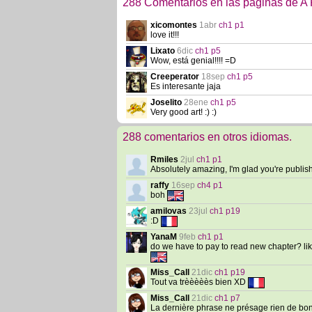
288 Comentarios en las páginas de A 
xicomontes
1abr
ch1 p1
love it!!!
Lixato
6dic
ch1 p5
Wow, está genial!!!! =D
Creeperator
18sep
ch1 p5
Es interesante jaja
Joselito
28ene
ch1 p5
Very good art! :) :)
288 comentarios en otros idiomas.
Rmiles
2jul
ch1 p1
Absolutely amazing, I'm glad you're publish
raffy
16sep
ch4 p1
boh
amilovas
23jul
ch1 p19
:D
YanaM
9feb
ch1 p1
do we have to pay to read new chapter? lik
Miss_Call
21dic
ch1 p19
Tout va trèèèèès bien XD
Miss_Call
21dic
ch1 p7
La dernière phrase ne présage rien de bo