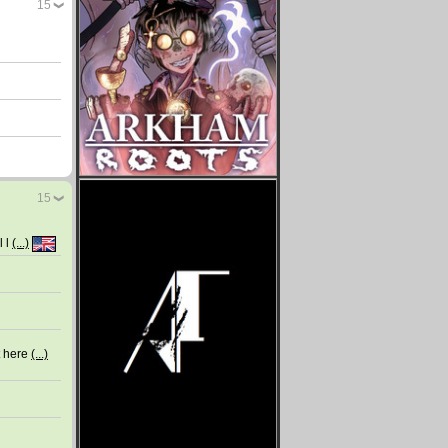
15
15
l l
(...)
t here
(...)