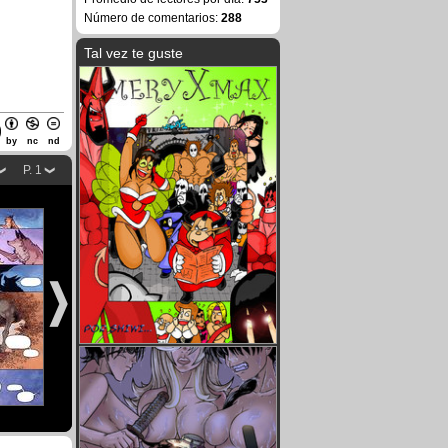
Número de comentarios:
288
Tal vez te guste
by
nc
nd
P. 1