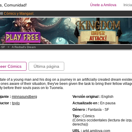
s, Comunidad!
Únete a Amilova
Inici
08
Cómics y Mangas!
.
uros
al mes!
Hazte Premium ya
ado lanzado
!.
- SF
>
A Redtail's Dream
Leer Cómics
Última página
tale of a young man and his dog on a journey in an artificially created dream existe
 ones aware of their situation, they've been given the task to bring their fellow villa
ity before their souls pass on to Tuonela.
jante :
minnasundberg
Versión original :
English
uctor :
toylo
Actualizado en :
En pausa
Género :
Fantasía - SF
Tipo :
Cómics
(Cómics occidentales (lectura de izq
derecha))
URL :
artd.amilova.com