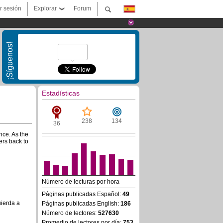
ar sesión
Explorar
Forum
¡Síguenos!
Estadísticas
238
134
36
nce. As the
gers back to
Número de lecturas por hora
Páginas publicadas Español:
49
uierda a
Páginas publicadas English:
186
Número de lectores:
527630
Promedio de lectores por día:
753