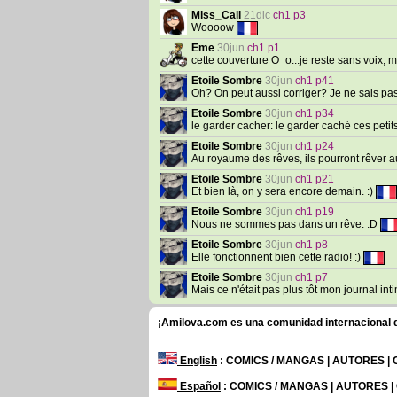
Miss_Call
21dic
ch1 p3
Woooow
Eme
30jun
ch1 p1
cette couverture O_o...je reste sans voix, 
Etoile Sombre
30jun
ch1 p41
Oh? On peut aussi corriger? Je ne sais pas 
Etoile Sombre
30jun
ch1 p34
le garder cacher: le garder caché ces petits
Etoile Sombre
30jun
ch1 p24
Au royaume des rêves, ils pourront rêver 
Etoile Sombre
30jun
ch1 p21
Et bien là, on y sera encore demain. :)
Etoile Sombre
30jun
ch1 p19
Nous ne sommes pas dans un rêve. :D
Etoile Sombre
30jun
ch1 p8
Elle fonctionnent bien cette radio! :)
Etoile Sombre
30jun
ch1 p7
Mais ce n'était pas plus tôt mon journal in
¡Amilova.com es una comunidad internacional de
English
: COMICS / MANGAS | AUTORES |
Español
: COMICS / MANGAS | AUTORES 