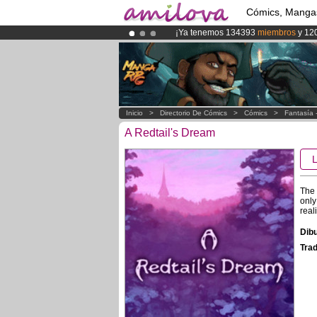
Cómics, Manga
¡Ya tenemos 134393
miembros
y 12
¡Conviertete en Premium por
3.95 e
¡
El Kickstarter Amilova está desorm
Inicio
>
Directorio De Cómics
>
Cómics
>
Fantasía 
A Redtail's Dream
The 
only
real
Dibu
Trad