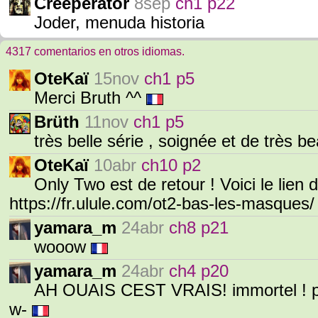
Creeperator
8sep
ch1 p22
Joder, menuda historia
4317 comentarios en otros idiomas.
OteKaï
15nov
ch1 p5
Merci Bruth ^^
Brüth
11nov
ch1 p5
très belle série , soignée et de très
OteKaï
10abr
ch10 p2
Only Two est de retour ! Voici le lien 
https://fr.ulule.com/ot2-bas-les-masques
yamara_m
24abr
ch8 p21
wooow
yamara_m
24abr
ch4 p20
AH OUAIS CEST VRAIS! immortel ! pas
w-