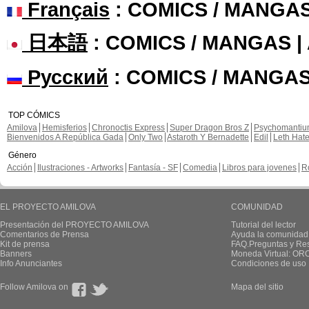
Français
: COMICS / MANGA
日本語
: COMICS / MANGAS 
Русский
: COMICS / MANGAS
TOP CÓMICS
Amilova
Hemisferios
Chronoctis Express
Super Dragon Bros Z
Psychomanti
Bienvenidos A República Gada
Only Two
Astaroth Y Bernadette
Edil
Leth Hat
Género
Acción
Ilustraciones - Artworks
Fantasía - SF
Comedia
Libros para jovenes
R
EL PROYECTO AMILOVA
COMUNIDAD
Presentación del PROYECTO AMILOVA
Tutorial del lector
Comentarios de Prensa
Ayuda la comunidad
Kit de prensa
FAQ.Preguntas y Re
Banners
Moneda Virtual: OR
Info Anunciantes
Condiciones de uso
Follow Amilova on
Mapa del sitio