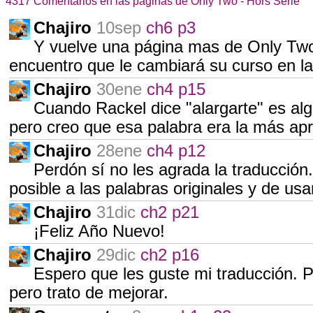
4317 Comentarios en las páginas de Only Two - Hors Série
Chajiro
10sep
ch6 p3
Y vuelve una página mas de Only Two
encuentro que le cambiará su curso en la
Chajiro
30ene
ch4 p15
Cuando Rackel dice "alargarte" es al
pero creo que esa palabra era la más ap
Chajiro
28ene
ch4 p12
Perdón sí no les agrada la traducción.
posible a las palabras originales y de u
Chajiro
31dic
ch2 p21
¡Feliz Año Nuevo!
Chajiro
29dic
ch2 p16
Espero que les guste mi traducción. 
pero trato de mejorar.