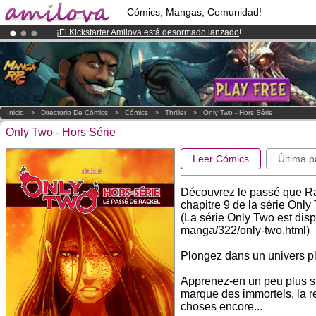
Cómics, Mangas, Comunidad!
¡
El Kickstarter Amilova está desormado lanzado
!.
¡Conviertete en Premium por
3.95 euros
al mes!
Hazte Premium ya
¡Ya tenemos 100000
miembros
y 1000
Cómics y Mangas!
.
Inicio
>
Directorio De Cómics
>
Cómics
>
Thriller
>
Only Two - Hors Série
Only Two - Hors Série
Leer Cómics
Última p
Découvrez le passé que Rac
chapitre 9 de la série Only
(La série Only Two est disp
manga/322/only-two.html)
Plongez dans un univers pl
Apprenez-en un peu plus sur
marque des immortels, la re
choses encore...