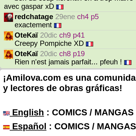
avec gaspar xD
redchatage
29ene
ch4 p5
exactement
OteKaï
20dic
ch9 p41
Creepy Pompiche XD
OteKaï
20dic
ch8 p19
Rien n'est jamais parfait... pfeuh !
¡Amilova.com es una comunidad 
y lectores de obras gráficas!
English
: COMICS / MANGAS
Español
: COMICS / MANGAS