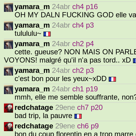
yamara_m
24abr
ch4 p16
OH MY DALN FUCKING GOD elle va
yamara_m
24abr
ch4 p3
tulululu~
yamara_m
24abr
ch2 p4
cette. gueuse? NON MAIS ON PA
VOYONS! malgré qu'il n'a pas tord.. xD
yamara_m
24abr
ch2 p3
c'est bon pour les yeux~xDD
yamara_m
24abr
ch1 p19
mmh, elle me semble souffrante, no
redchatage
29ene
ch7 p20
bad trip, la pauvre
redchatage
29ene
ch6 p9
bon du coup florentin en a trop marre