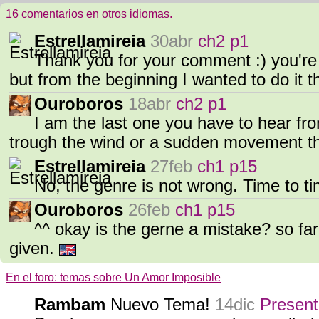
16 comentarios en otros idiomas.
Estrellamireia
30abr
ch2 p1
Thank you for your comment :) you're 
but from the beginning I wanted to do it 
Ouroboros
18abr
ch2 p1
I am the last one you have to hear from
trough the wind or a sudden movement t
Estrellamireia
27feb
ch1 p15
No, the genre is not wrong. Time to tim
Ouroboros
26feb
ch1 p15
^^ okay is the gerne a mistake? so fa
given.
En el foro: temas sobre Un Amor Imposible
Rambam
Nuevo Tema!
14dic
Presen