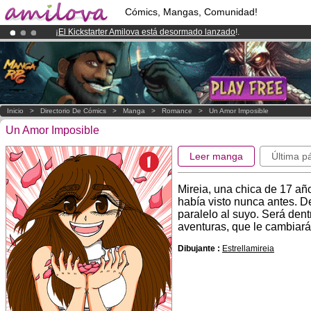
Cómics, Mangas, Comunidad!
¡
El Kickstarter Amilova está desormado lanzado
!.
¡Ya tenemos 100000
miembros
y 1000
Cómics y Mangas!
.
¡Conviertete en Premium por
3.95 euros
al mes!
Hazte Premium ya
Inicio
>
Directorio De Cómics
>
Manga
>
Romance
>
Un Amor Imposible
Un Amor Imposible
Leer manga
Última p
Mireia, una chica de 17 añ
había visto nunca antes. D
paralelo al suyo. Será den
aventuras, que le cambiará
Dibujante :
Estrellamireia