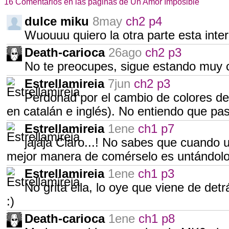
16 Comentarios en las páginas de Un Amor Imposible
dulce miku
8may
ch2 p4
Wuouuu quiero la otra parte esta inte
Death-carioca
26ago
ch2 p3
No te preocupes, sigue estando muy 
Estrellamireia
7jun
ch2 p3
Perdonad por el cambio de colores de 
en catalán e inglés). No entiendo que p
Estrellamireia
1ene
ch1 p7
jajaja Claro...! No sabes que cuando 
mejor manera de comérselo es untándolo
Estrellamireia
1ene
ch1 p3
No grita ella, lo oye que viene de detrá
:)
Death-carioca
1ene
ch1 p8