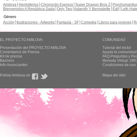
Amilova
Hemisferios
Chronoctis Express
Super Dragon Bros Z
Psychomanti
Bienvenidos A República Gada
Only Two
Astaroth Y Bernadette
Edil
Leth Hat
Género
Acción
Ilustraciones - Artworks
Fantasía - SF
Comedia
Libros para jovenes
R
EL PROYECTO AMILOVA
COMUNIDAD
Presentación del PROYECTO AMILOVA
Tutorial del lector
Comentarios de Prensa
Ayuda la comunidad
Kit de prensa
FAQ.Preguntas y Re
Banners
Moneda Virtual: OR
Info Anunciantes
Condiciones de uso
Follow Amilova on
Mapa del sitio