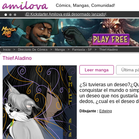
Cómics, Mangas, Comunidad!
¡
El Kickstarter Amilova está desormado lanzado
!.
¡Ya tenemos 100000
miembros
y 1000
Cómics y Mangas!
.
¡Conviertete en Premium por
3.95 euros
al mes!
Hazte Premium ya
Inicio
>
Directorio De Cómics
>
Manga
>
Fantasía - SF
>
Thief Aladino
Thief Aladino
Leer manga
Última p
¿Si tuvieras un deseo?¿Que
conquistar el mundo o simp
un deseo que nos gustaría
dedos, ¿cual es el deseo 
Dibujante :
Edwing