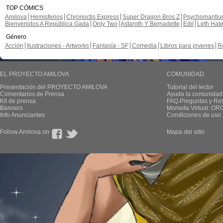
TOP CÓMICS
Amilova
Hemisferios
Chronoctis Express
Super Dragon Bros Z
Psychomanti
Bienvenidos A República Gada
Only Two
Astaroth Y Bernadette
Edil
Leth Hat
Género
Acción
Ilustraciones - Artworks
Fantasía - SF
Comedia
Libros para jovenes
R
EL PROYECTO AMILOVA
COMUNIDAD
Presentación del PROYECTO AMILOVA
Tutorial del lector
Comentarios de Prensa
Ayuda la comunidad
Kit de prensa
FAQ.Preguntas y Re
Banners
Moneda Virtual: OR
Info Anunciantes
Condiciones de uso
Follow Amilova on
Mapa del sitio