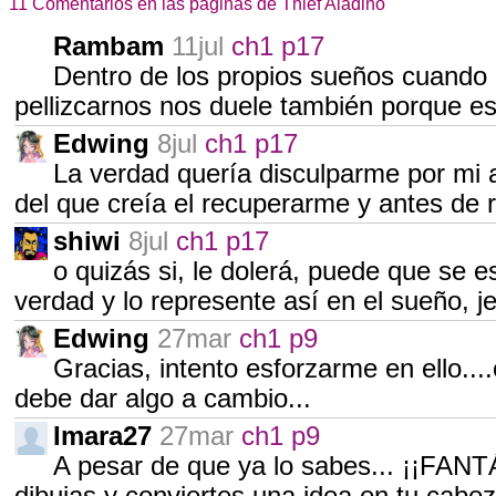
11 Comentarios en las páginas de Thief Aladino
Rambam
11jul
ch1 p17
Dentro de los propios sueños cuando
pellizcarnos nos duele también porque 
Edwing
8jul
ch1 p17
La verdad quería disculparme por mi
del que creía el recuperarme y antes de 
shiwi
8jul
ch1 p17
o quizás si, le dolerá, puede que se 
verdad y lo represente así en el sueño, 
Edwing
27mar
ch1 p9
Gracias, intento esforzarme en ello...
debe dar algo a cambio...
Imara27
27mar
ch1 p9
A pesar de que ya lo sabes... ¡¡FA