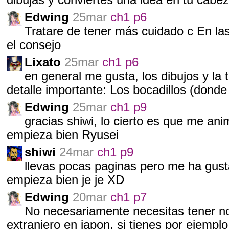
dibujas y conviertes una idea en tu cabe
Edwing
25mar
ch1 p6
Tratare de tener más cuidado c En las
el consejo
Lixato
25mar
ch1 p6
en general me gusta, los dibujos y la 
detalle importante: Los bocadillos (donde
Edwing
25mar
ch1 p9
gracias shiwi, lo cierto es que me an
empieza bien Ryusei
shiwi
24mar
ch1 p9
llevas pocas paginas pero me ha gusta
empieza bien je je XD
Edwing
20mar
ch1 p7
No necesariamente necesitas tener no
extranjero en japon, si tienes por ejempl