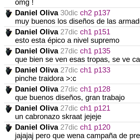
omg !
Daniel Oliva
30dic
ch2 p137
muy buenos los diseños de las armad
Daniel Oliva
27dic
ch1 p151
esto esta épico a nivel supremo
Daniel Oliva
27dic
ch1 p135
que bien se ven esas tropas, se ve c
Daniel Oliva
27dic
ch1 p133
pinche traidora >:c
Daniel Oliva
27dic
ch1 p128
que buenos diseños, gran trabajo
Daniel Oliva
27dic
ch1 p121
un cabronazo skraat jejeje
Daniel Oliva
27dic
ch1 p120
jajajaj pero que wena campaña de pr