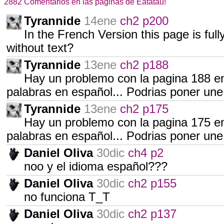
2882 Comentarios en las páginas de Eatatau!
Tyrannide
14ene
ch2 p200
In the French Version this page is fully
without text?
Tyrannide
13ene
ch2 p188
Hay un problemo con la pagina 188 en
palabras en español... Podrias poner une
Tyrannide
13ene
ch2 p175
Hay un problemo con la pagina 175 en
palabras en español... Podrias poner une
Daniel Oliva
30dic
ch4 p2
noo y el idioma español???
Daniel Oliva
30dic
ch2 p155
no funciona T_T
Daniel Oliva
30dic
ch2 p137