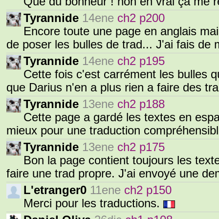
Que du bonheur ! non en vrai ça me r
Tyrannide
14ene
ch2 p200
Encore toute une page en anglais mais
de poser les bulles de trad... J'ai fais d
Tyrannide
14ene
ch2 p195
Cette fois c'est carrément les bulles q
que Darius n'en a plus rien a faire des t
Tyrannide
13ene
ch2 p188
Cette page a gardé les textes en espa
mieux pour une traduction compréhensibl
Tyrannide
13ene
ch2 p175
Bon la page contient toujours les text
faire une trad propre. J'ai envoyé une 
L'etranger0
11ene
ch2 p150
Merci pour les traductions.