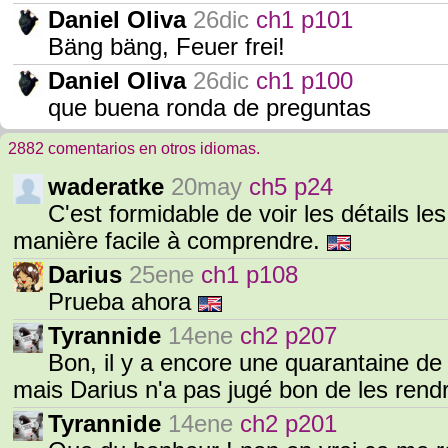
Daniel Oliva
26dic
ch1 p101
Bäng bäng, Feuer frei!
Daniel Oliva
26dic
ch1 p100
que buena ronda de preguntas
2882 comentarios en otros idiomas.
waderatke
20may
ch5 p24
C'est formidable de voir les détails l
manière facile à comprendre.
Darius
25ene
ch1 p108
Prueba ahora
Tyrannide
14ene
ch2 p207
Bon, il y a encore une quarantaine de
mais Darius n'a pas jugé bon de les rend
Tyrannide
14ene
ch2 p201