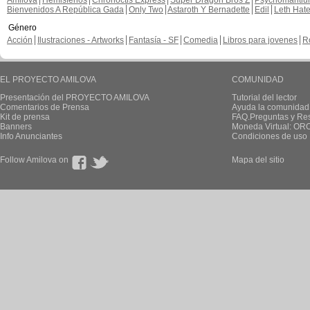
Amilova
Hemisferios
Chronoctis Express
Super Dragon Bros Z
Psychomanti
Bienvenidos A República Gada
Only Two
Astaroth Y Bernadette
Edil
Leth Hat
Género
Acción
Ilustraciones - Artworks
Fantasía - SF
Comedia
Libros para jovenes
R
EL PROYECTO AMILOVA
COMUNIDAD
Presentación del PROYECTO AMILOVA
Tutorial del lector
Comentarios de Prensa
Ayuda la comunidad
Kit de prensa
FAQ.Preguntas y Re
Banners
Moneda Virtual: OR
Info Anunciantes
Condiciones de uso
Follow Amilova on
Mapa del sitio