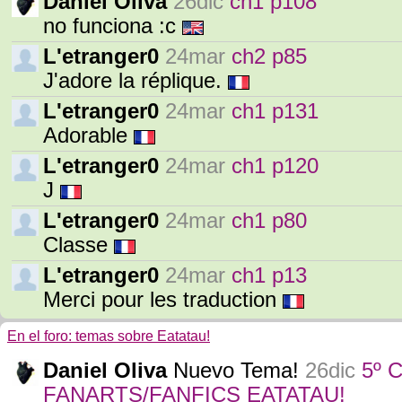
Daniel Oliva
26dic
ch1 p108
no funciona :c
L'etranger0
24mar
ch2 p85
J'adore la réplique.
L'etranger0
24mar
ch1 p131
Adorable
L'etranger0
24mar
ch1 p120
J
L'etranger0
24mar
ch1 p80
Classe
L'etranger0
24mar
ch1 p13
Merci pour les traduction
En el foro: temas sobre Eatatau!
Daniel Oliva
Nuevo Tema!
26dic
5º 
FANARTS/FANFICS EATATAU!