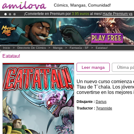
Cómics, Mangas, Comunidad!
¡Conviertete en Premium por
3.95 euros
al mes!
Hazte Premium ya
¡Ya tenemos 100000
miembros
y 1000
Cómics y Mangas!
.
¡
El Kickstarter Amilova está desormado lanzado
!.
Inicio
>
Directorio De Cómics
>
Manga
>
Fantasía - SF
>
Eatatau!
Eatatau!
Leer manga
Última p
Un nuevo curso comienza en
Ttau de T`chala. Los jóve
convertirse en los mejores 
Dibujante :
Darius
Traductor :
Tyrannide