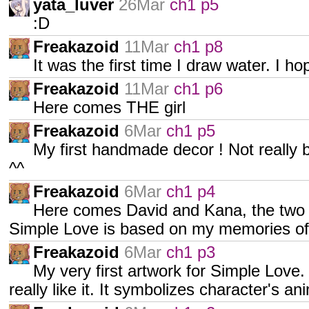
yata_luver
26Mar
ch1 p5
:D
Freakazoid
11Mar
ch1 p8
It was the first time I draw water. I h
Freakazoid
11Mar
ch1 p6
Here comes THE girl
Freakazoid
6Mar
ch1 p5
My first handmade decor ! Not really b
^^
Freakazoid
6Mar
ch1 p4
Here comes David and Kana, the two b
Simple Love is based on my memories of
Freakazoid
6Mar
ch1 p3
My very first artwork for Simple Love. I
really like it. It symbolizes character's a