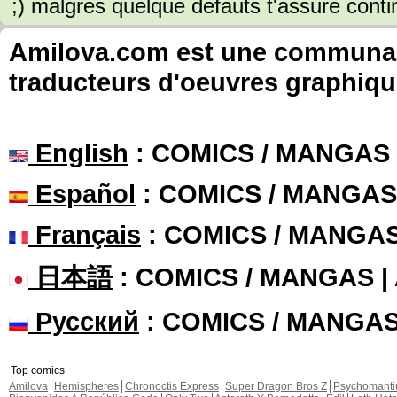
;) malgres quelque defauts t'assure con
Amilova.com est une communauté
traducteurs d'oeuvres graphiqu
English
: COMICS / MANGAS
Español
: COMICS / MANGAS
Français
: COMICS / MANGA
日本語
: COMICS / MANGAS 
Русский
: COMICS / MANGA
Top comics
Amilova
Hemispheres
Chronoctis Express
Super Dragon Bros Z
Psychomant