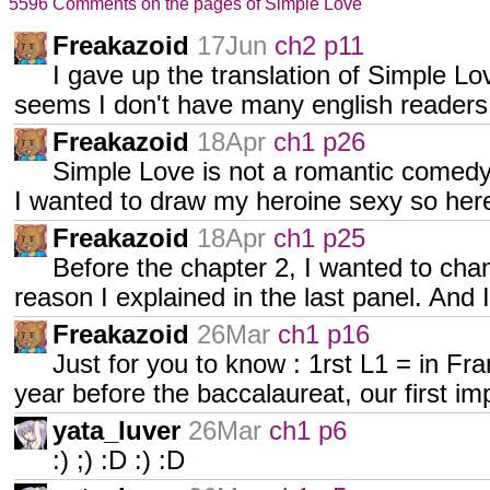
5596 Comments on the pages of Simple Love
Freakazoid
17Jun
ch2 p11
I gave up the translation of Simple Lo
seems I don't have many english readers.
Freakazoid
18Apr
ch1 p26
Simple Love is not a romantic comedy 
I wanted to draw my heroine sexy so her
Freakazoid
18Apr
ch1 p25
Before the chapter 2, I wanted to chan
reason I explained in the last panel. And 
Freakazoid
26Mar
ch1 p16
Just for you to know : 1rst L1 = in Fra
year before the baccalaureat, our first i
yata_luver
26Mar
ch1 p6
:) ;) :D :) :D