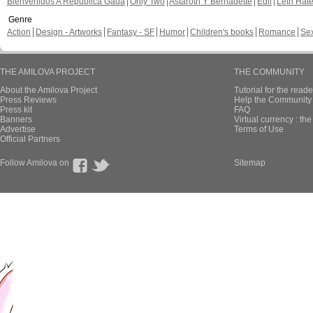
Bienvenidos A República Gada
Only Two
Astaroth Y Bernadette
Edil
Leth Hat
Genre
Action
Design - Artworks
Fantasy - SF
Humor
Children's books
Romance
Se
THE AMILOVA PROJECT
THE COMMUNITY
About the Amilova Project
Tutorial for the reade
Press Reviews
Help the Community 
Press kit
FAQ
Banners
Virtual currency : th
Advertise
Terms of Use
Official Partners
Follow Amilova on
Sitemap