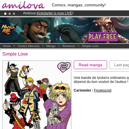
Comics, mangas, community!
Amilova
Kickstarter is now LIVE
!.
Premium membership from
3.95 euros
per month !
Get membership
Already 100000
members
and 1000
comics & mangas!
.
Home
>
Comics Directory
>
Manga
>
Romance
>
Simple Love
Simple Love
Read manga
Last pa
Une bande de lycéens ordinaires qui
dépend du bon vouloir de l'auteur !
Cartoonist :
Freakazoid