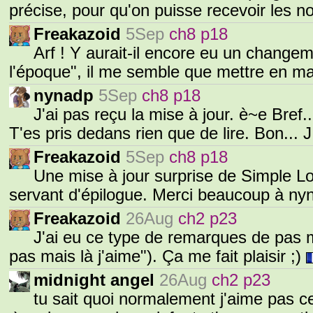
précise, pour qu'on puisse recevoir les not
Freakazoid
5Sep
ch8 p18
Arf ! Y aurait-il encore eu un change
l'époque", il me semble que mettre en ma
nynadp
5Sep
ch8 p18
J'ai pas reçu la mise à jour. è~e Bref..
T'es pris dedans rien que de lire. Bon... 
Freakazoid
5Sep
ch8 p18
Une mise à jour surprise de Simple Lo
servant d'épilogue. Merci beaucoup à ny
Freakazoid
26Aug
ch2 p23
J'ai eu ce type de remarques de pas 
pas mais là j'aime"). Ça me fait plaisir ;)
midnight angel
26Aug
ch2 p23
tu sait quoi normalement j'aime pas ce