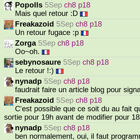
Popolls
5Sep
ch8 p18
Mais quel retour :D
Freakazoid
5Sep
ch8 p18
Un retour fugace :p
Zorga
5Sep
ch8 p18
Oo~oh.
sebynosaure
5Sep
ch8 p18
Le retour !:)
nynadp
5Sep
ch8 p18
faudrait faire un article blog pour sig
Freakazoid
5Sep
ch8 p18
C'est possible que ce soit du au fait 
sortie pour 19h avant de modifier pour 1
nynadp
5Sep
ch8 p18
ben normalement, oui, il faut progra