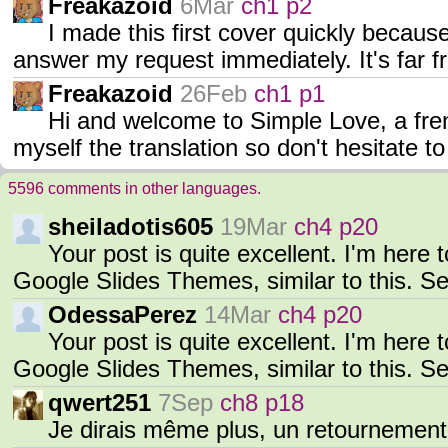
Freakazoid
6Mar
ch1 p2
I made this first cover quickly because 
answer my request immediately. It's far 
Freakazoid
26Feb
ch1 p1
Hi and welcome to Simple Love, a fr
myself the translation so don't hesitate t
5596 comments in other languages.
sheiladotis605
19Mar
ch4 p20
Your post is quite excellent. I'm here 
Google Slides Themes, similar to this. Se
OdessaPerez
14Mar
ch4 p20
Your post is quite excellent. I'm here 
Google Slides Themes, similar to this. Se
qwert251
7Sep
ch8 p18
Je dirais même plus, un retournemen