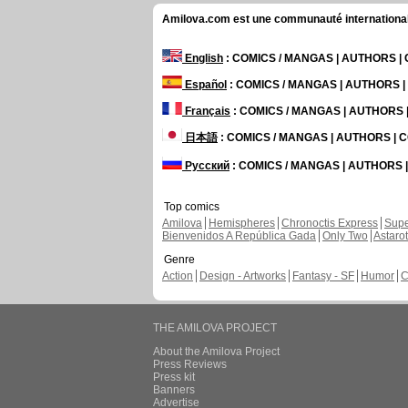
Amilova.com est une communauté internationale 
English
: COMICS / MANGAS | AUTHORS 
Español
: COMICS / MANGAS | AUTHORS 
Français
: COMICS / MANGAS | AUTHORS
日本語
: COMICS / MANGAS | AUTHORS |
Русский
: COMICS / MANGAS | AUTHORS
Top comics
Amilova
Hemispheres
Chronoctis Express
Supe
Bienvenidos A República Gada
Only Two
Astaro
Genre
Action
Design - Artworks
Fantasy - SF
Humor
C
THE AMILOVA PROJECT
About the Amilova Project
Press Reviews
Press kit
Banners
Advertise