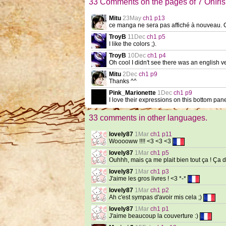
33 Comments on the pages of 7 Oníris
Mitu
23May
ch1 p13
ce manga ne sera pas affiché à nouveau. C
TroyB
11Dec
ch1 p5
I like the colors ;).
TroyB
10Dec
ch1 p4
Oh cool I didn't see there was an english vers
Mitu
2Dec
ch1 p9
Thanks ^^
Pink_Marionette
1Dec
ch1 p9
I love their expressions on this bottom pane
33 comments in other languages.
lovely87
1Mar
ch1 p11
Wooooww !!!! <3 <3 <3
lovely87
1Mar
ch1 p5
Ouhhh, mais ça me plait bien tout ça ! Ça d
lovely87
1Mar
ch1 p3
J'aime les gros livres ! <3 *-*
lovely87
1Mar
ch1 p2
Ah c'est sympas d'avoir mis cela ;)
lovely87
1Mar
ch1 p1
J'aime beaucoup la couverture :)