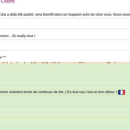
 Colors
ela a déjà été publié, sera bientôt dans un magasin près de chez vous. Nous nou
ion... it's really nice !
l ^^
onne vraiment envie de continuer de lire ;) En tout cas c'est un bon début :)