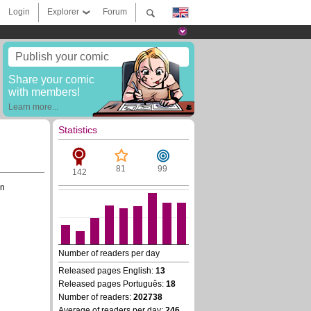
Login
Explorer
Forum
Publish your comic
Share your comic
with members!
Learn more...
Statistics
81
99
142
an
Number of readers per day
Released pages English:
13
Released pages Português:
18
Number of readers:
202738
Average of readers per day:
246