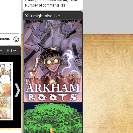
Number of comments:
33
You might also like
©
ommons
P. 1