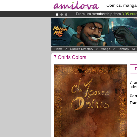
Comics, manga
Premium membership from
3.95 eur
Already 100000
members
and 1000
Amilova
Kickstarter is now LIVE
!.
Home
>
Comics Directory
>
Manga
>
Fantasy - SF
7 Oníris Colors
7 ra
adve
Cart
Tran