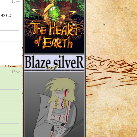
15
s ex
(...)
15