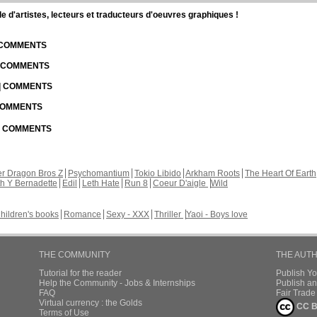
d'artistes, lecteurs et traducteurs d'oeuvres graphiques !
| COMMENTS
| COMMENTS
 | COMMENTS
 COMMENTS
 | COMMENTS
r Dragon Bros Z
Psychomantium
Tokio Libido
Arkham Roots
The Heart Of Earth
th Y Bernadette
Edil
Leth Hate
Run 8
Coeur D'aigle
Wild
hildren's books
Romance
Sexy - XXX
Thriller
Yaoi - Boys love
THE COMMUNITY
THE AUT
Tutorial for the reader
Publish Y
Help the Community - Jobs & Internships
Publish an
FAQ
Fair Trad
Virtual currency : the Golds
CC B
Terms of Use