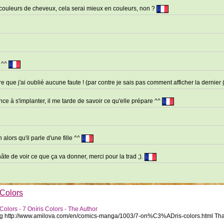
s couleurs de cheveux, cela serai mieux en couleurs, non ?
n ^^
ère que j'ai oublié aucune faute ! (par contre je sais pas comment afficher la dernier
nce à s'implanter, il me tarde de savoir ce qu'elle prépare ^^
alors qu'il parle d'une fille ^^
âte de voir ce que ça va donner, merci pour la trad ;).
 Colors
 Colors - 7 Oníris Colors - The Author
 reading http://www.amilova.com/en/comics-manga/1003/7-on%C3%ADris-colors.html Th