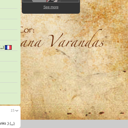
See more
(...)
15
anks ;)
(...)