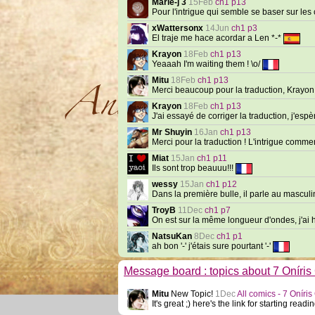
Marie-j 3
15Feb
ch1 p13
Pour l'intrigue qui semble se baser sur le
xWattersonx
14Jun
ch1 p3
El traje me hace acordar a Len *-*
Krayon
18Feb
ch1 p13
Yeaaah I'm waiting them ! \o/
Mitu
18Feb
ch1 p13
Merci beaucoup pour la traduction, Krayo
Krayon
18Feb
ch1 p13
J'ai essayé de corriger la traduction, j'esp
Mr Shuyin
16Jan
ch1 p13
Merci pour la traduction ! L'intrigue comme
Miat
15Jan
ch1 p11
Ils sont trop beauuu!!!
wessy
15Jan
ch1 p12
Dans la première bulle, il parle au masculin 
TroyB
11Dec
ch1 p7
On est sur la même longueur d'ondes, j'ai h
NatsuKan
8Dec
ch1 p1
ah bon '-' j'étais sure pourtant '-'
Message board : topics about 7 Oníris
Mitu
New Topic!
1Dec
All comics - 7 Oníris
It's great ;) here's the link for starting