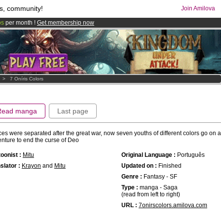
s, community!
Join Amilova
os
per month !
Get membership now
comics & mangas!
.
>
7 Oníris Colors
Read manga
Last page
ces were separated after the great war, now seven youths of different colors go on 
nture to end the curse of Deo
oonist :
Mitu
Original Language :
Português
slator :
Krayon
and
Mitu
Updated on :
Finished
Genre :
Fantasy - SF
Type :
manga - Saga
(read from left to right)
URL :
7onirscolors.amilova.com