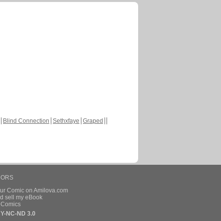
Blind Connection
Sethxfaye
Graped
HORS
our Comic on Amilova.com
d sell my eBook
e Comics
Y-NC-ND 3.0