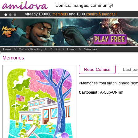
Comics, mangas, community!
Already 100000
members
and 1000
comics & mangas!
.
Premium membership from
3.95 euros
per month !
Get membership
Amilova
Kickstarter is now LIVE
!.
Home
>
Comics Directory
>
Comics
>
Humor
>
Memories
Memories
Read Comics
Last pa
«Memories from my childhood, som
Cartoonist :
A-Cup-Of-Tim