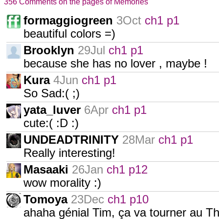
356 Comments on the pages of Memories
formaggiogreen
3Oct
ch1 p1
beautiful colors =)
Brooklyn
29Jul
ch1 p1
because she has no lover , maybe !
Kura
4Jun
ch1 p1
So Sad:( ;)
yata_luver
6Apr
ch1 p1
cute:( :D :)
UNDEADTRINITY
28Mar
ch1 p1
Really interesting!
Masaaki
26Jan
ch1 p12
wow morality :)
Tomoya
23Dec
ch1 p10
ahaha génial Tim, ça va tourner au Thri