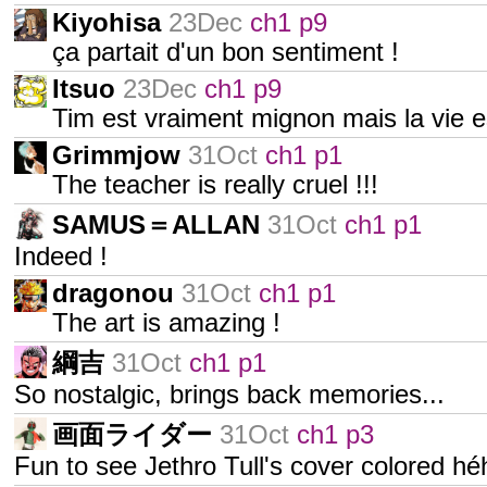
Kiyohisa
23Dec
ch1 p9
ça partait d'un bon sentiment !
Itsuo
23Dec
ch1 p9
Tim est vraiment mignon mais la vie es
Grimmjow
31Oct
ch1 p1
The teacher is really cruel !!!
SAMUS＝ALLAN
31Oct
ch1 p1
Indeed !
dragonou
31Oct
ch1 p1
The art is amazing !
綱吉
31Oct
ch1 p1
So nostalgic, brings back memories...
画面ライダー
31Oct
ch1 p3
Fun to see Jethro Tull's cover colored hé