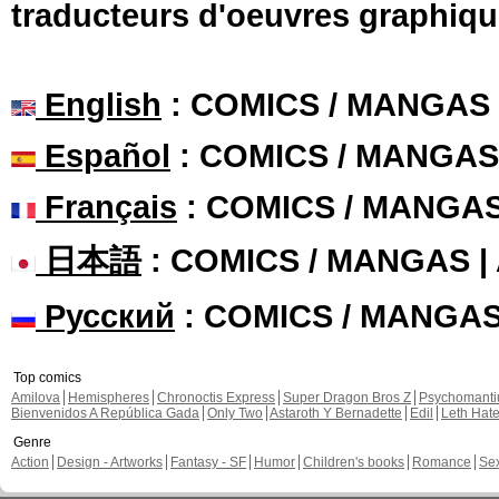
traducteurs d'oeuvres graphiqu
English
: COMICS / MANGAS
Español
: COMICS / MANGAS
Français
: COMICS / MANGA
日本語
: COMICS / MANGAS 
Русский
: COMICS / MANGA
Top comics
Amilova
Hemispheres
Chronoctis Express
Super Dragon Bros Z
Psychomant
Bienvenidos A República Gada
Only Two
Astaroth Y Bernadette
Edil
Leth Hat
Genre
Action
Design - Artworks
Fantasy - SF
Humor
Children's books
Romance
Se