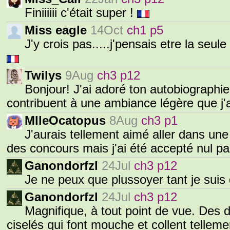
Finiiiiii c'était super !
Miss eagle
14Oct
ch1 p5
J'y crois pas.....j'pensais etre la seul
Twilys
9Aug
ch3 p12
Bonjour! J'ai adoré ton autobiographie
contribuent à une ambiance légère que j
MlleOcatopus
8Aug
ch3 p1
J'aurais tellement aimé aller dans un
des concours mais j'ai été accepté nul part
Ganondorfzl
24Jul
ch3 p12
Je ne peux que plussoyer tant je suis
Ganondorfzl
24Jul
ch3 p12
Magnifique, à tout point de vue. Des 
ciselés qui font mouche et collent tellem