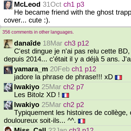
McLeod
31Oct
ch1 p3
He became friend with the ghost trappe
cover... cute :).
356 comments in other languages.
danaîde
18Mar
ch3 p12
C'est dingue je n'ai pas relu cette BD,
depuis 2014... c'était il y a déjà 5 ans. J
yamara_m
20Feb
ch1 p12
jadore la phrase de phrase!!! xD
Iwakiyo
25Mar
ch2 p7
Les Bitolz XD !
Iwakiyo
25Mar
ch2 p2
Typiquement les histoires de collège, 
douloureux soit-ils... ^^.
Miss_Call
22Jan
ch3 p12