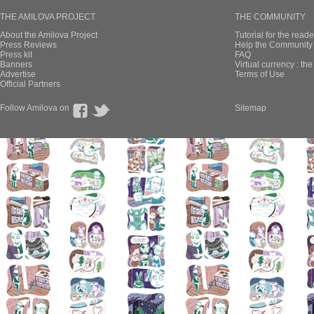
THE AMILOVA PROJECT
THE COMMUNITY
About the Amilova Project
Tutorial for the reade
Press Reviews
Help the Community 
Press kit
FAQ
Banners
Virtual currency : th
Advertise
Terms of Use
Official Partners
Follow Amilova on
Sitemap