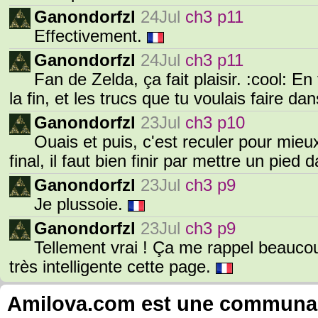
Ganondorfzl
24Jul
ch3 p11
Effectivement.
Ganondorfzl
24Jul
ch3 p11
Fan de Zelda, ça fait plaisir. :cool: E
la fin, et les trucs que tu voulais faire da
Ganondorfzl
23Jul
ch3 p10
Ouais et puis, c'est reculer pour mieux
final, il faut bien finir par mettre un pie
Ganondorfzl
23Jul
ch3 p9
Je plussoie.
Ganondorfzl
23Jul
ch3 p9
Tellement vrai ! Ça me rappel beauco
très intelligente cette page.
Amilova.com est une communauté