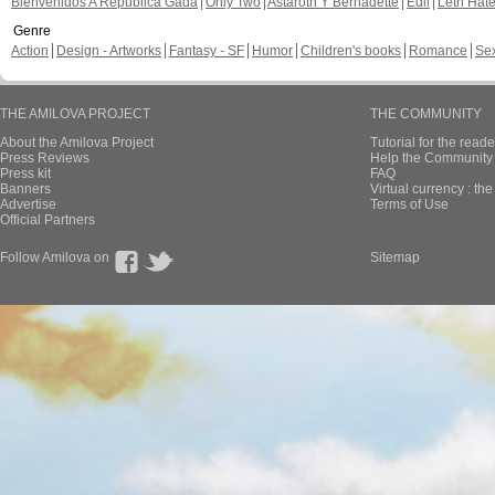
Bienvenidos A República Gada
Only Two
Astaroth Y Bernadette
Edil
Leth Hat
Genre
Action
Design - Artworks
Fantasy - SF
Humor
Children's books
Romance
Se
THE AMILOVA PROJECT
THE COMMUNITY
About the Amilova Project
Tutorial for the reade
Press Reviews
Help the Community 
Press kit
FAQ
Banners
Virtual currency : th
Advertise
Terms of Use
Official Partners
Follow Amilova on
Sitemap