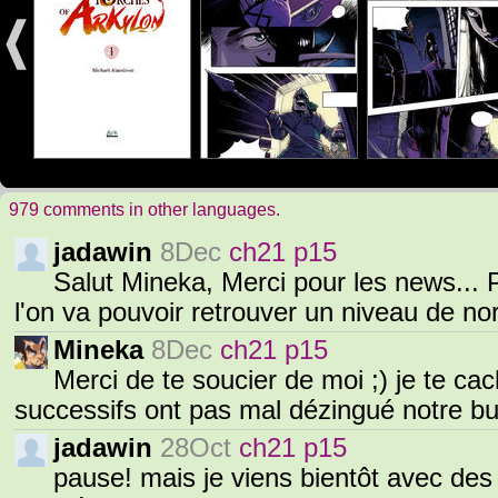
979 comments in other languages.
jadawin
8Dec
ch21 p15
Salut Mineka, Merci pour les news... P
l'on va pouvoir retrouver un niveau de no
Mineka
8Dec
ch21 p15
Merci de te soucier de moi ;) je te c
successifs ont pas mal dézingué notre bud
jadawin
28Oct
ch21 p15
pause! mais je viens bientôt avec des 