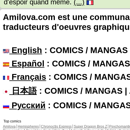
d'espoir quand même.
(...)
Amilova.com est une communauté
traducteurs d'oeuvres graphiqu
English
: COMICS / MANGAS
Español
: COMICS / MANGAS
Français
: COMICS / MANGA
日本語
: COMICS / MANGAS 
Русский
: COMICS / MANGA
Top comics
Amilova
Hemispheres
Chronoctis Express
Super Dragon Bros Z
Psychomant