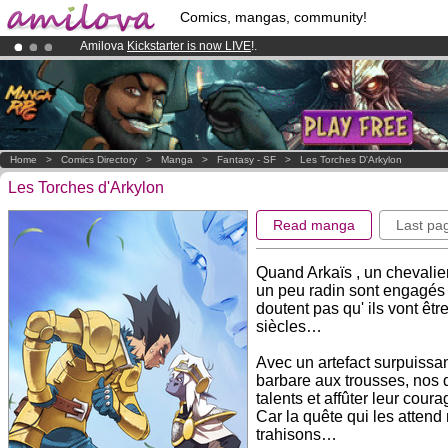
Comics, mangas, community!
Amilova
Kickstarter is now LIVE
!.
Premium membership from
3.95 euros
per month !
Get membership
Already 134393
members
and 1208
comics & mangas!
.
Home
>
Comics Directory
>
Manga
>
Fantasy - SF
>
Les Torches D'Arkylon
Les Torches d'Arkylon
Read manga
Last pa
Quand Arkaïs , un chevalie
un peu radin sont engagés p
doutent pas qu' ils vont êt
siècles…
Avec un artefact surpuissan
barbare aux trousses, nos 
talents et affûter leur coura
Car la quête qui les attend 
trahisons…