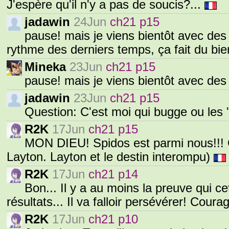
J'espère qu'il n'y a pas de soucis?...
jadawin
24Jun
ch21 p15
pause! mais je viens bientôt avec des ne
rythme des derniers temps, ça fait du bie
Mineka
23Jun
ch21 p15
pause! mais je viens bientôt avec des
jadawin
23Jun
ch21 p15
Question: C'est moi qui bugge ou les
R2K
17Jun
ch21 p15
MON DIEU! Spidos est parmi nous!!! 
Layton. Layton et le destin interompu)
R2K
17Jun
ch21 p14
Bon... Il y a au moins la preuve qui 
résultats... Il va falloir persévérer! Coura
R2K
17Jun
ch21 p10