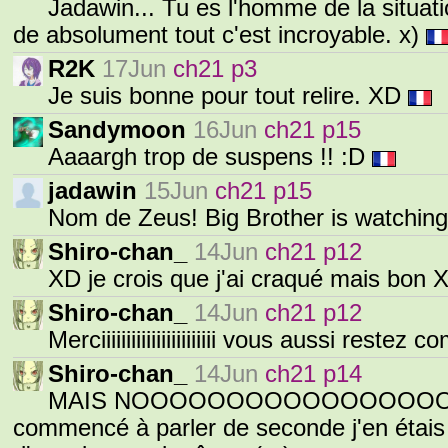
Jadawin... Tu es l'homme de la situati
de absolument tout c'est incroyable. x)
R2K
17Jun
ch21 p3
Je suis bonne pour tout relire. XD
Sandymoon
16Jun
ch21 p15
Aaaargh trop de suspens !! :D
jadawin
15Jun
ch21 p15
Nom de Zeus! Big Brother is watching
Shiro-chan_
14Jun
ch21 p12
XD je crois que j'ai craqué mais bon
Shiro-chan_
14Jun
ch21 p12
Merciiiiiiiiiiiiiiiiiiiiiii vous aussi rest
Shiro-chan_
14Jun
ch21 p14
MAIS NOOOOOOOOOOOOOOOOOO
commencé à parler de seconde j'en étais 